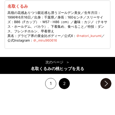
名取くるみ
高嶺の花感ありつつ親近感も漂うゴールデン美女／生年月日：
1996年6月16日／出身：千葉県／身長：160センチ／スリーサイ
ズ：B86（Fカップ）・W57・H86（cm）／趣味：カジノ（テキサ
ス・ホールデム、バカラ）、下着集め、食べること／特技：ダン
ス、フレンチホルン、早着替え
異名：グラビア界の黄金比ボディー／公式X：
＠natori_kurumi
／
公式Instagram：
＠_miru960616
次のページ
名取くるみの桃ヒップを見る
1
2
次のページへ