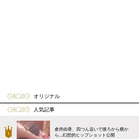
gravure-grazie
オリジナル
gravure-grazie
人気記事
倉持由香、四つん這いで後ろから横か
ら…幻想的ヒップショット公開