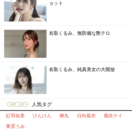
ョット
名取くるみ、無防備な艶テロ
名取くるみ、純真美女の大開放
gravure-grazie
人気タグ
紅羽祐美
けんけん
柳丸
日向葵衣
風吹ケイ
東雲うみ