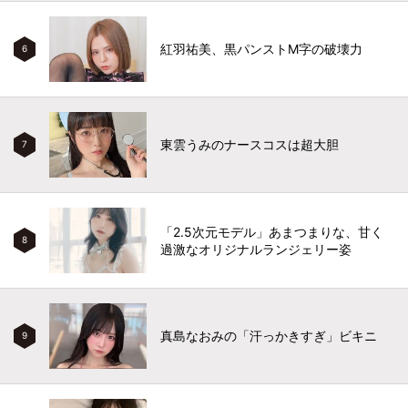
紅羽祐美、黒パンストM字の破壊力
6
東雲うみのナースコスは超大胆
7
「2.5次元モデル」あまつまりな、甘く
8
過激なオリジナルランジェリー姿
真島なおみの「汗っかきすぎ」ビキニ
9