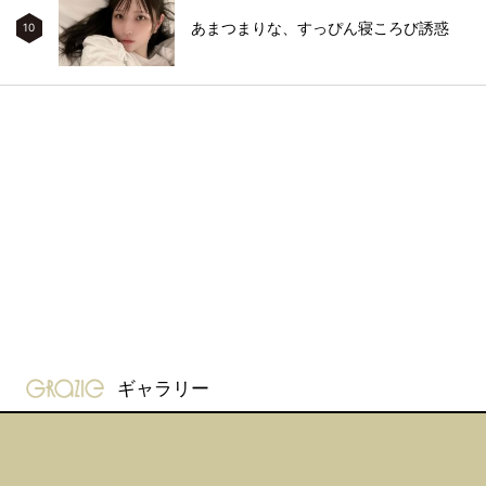
あまつまりな、すっぴん寝ころび誘惑
10
gravure-grazie
ギャラリー