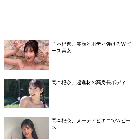
岡本杷奈、笑顔とボディ弾けるWピ
ース美女
岡本杷奈、超逸材の高身長ボディ
岡本杷奈、ヌーディビキニでWピー
ス