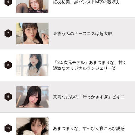
紅羽祐美、黒パンストM字の破壊力
6
東雲うみのナースコスは超大胆
7
「2.5次元モデル」あまつまりな、甘く
8
過激なオリジナルランジェリー姿
真島なおみの「汗っかきすぎ」ビキニ
9
あまつまりな、すっぴん寝ころび誘惑
10