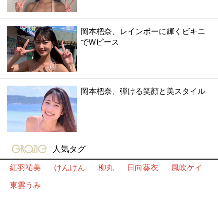
岡本杷奈、レインボーに輝くビキニ
でWピース
岡本杷奈、弾ける笑顔と美スタイル
gravure-grazie
人気タグ
紅羽祐美
けんけん
柳丸
日向葵衣
風吹ケイ
東雲うみ