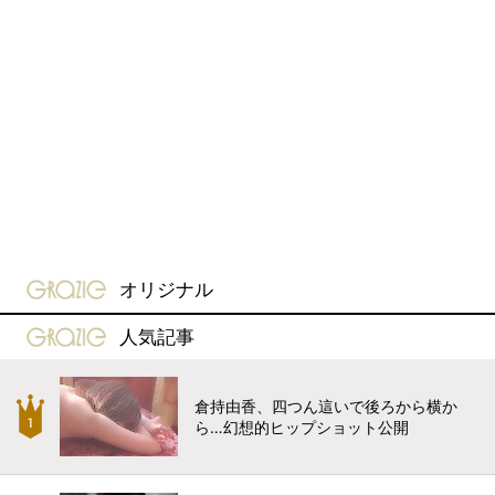
gravure-grazie
オリジナル
gravure-grazie
人気記事
倉持由香、四つん這いで後ろから横か
ら…幻想的ヒップショット公開