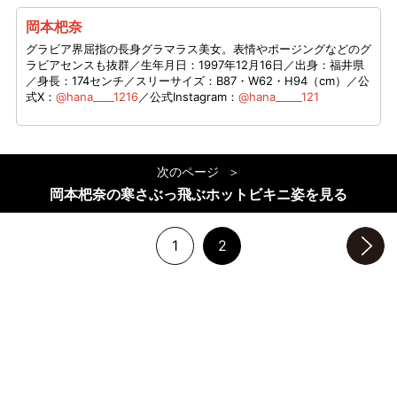
岡本杷奈
グラビア界屈指の長身グラマラス美女。表情やポージングなどのグ
ラビアセンスも抜群／生年月日：1997年12月16日／出身：福井県
／身長：174センチ／スリーサイズ：B87・W62・H94（cm）／公
式X：
@hana____1216
／公式Instagram：
@hana_____121
次のページ
岡本杷奈の寒さぶっ飛ぶホットビキニ姿を見る
1
2
次のページへ