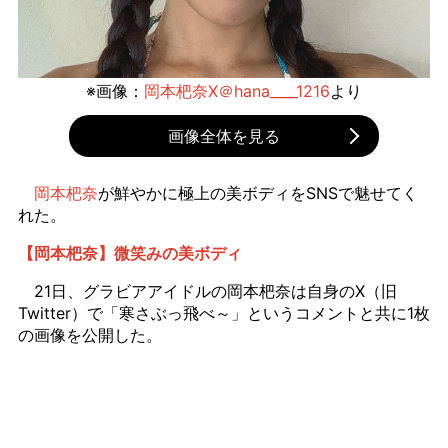
※画像：
岡本杷奈X＠hana____1216
より
画像全体を見る
岡本杷奈
が鮮やかに極上の美ボディをSNSで魅せてく
れた。
【岡本杷奈】微笑みの美ボディ
21日、グラビアアイドルの岡本杷奈は自身のX（旧
Twitter）で「寒さぶっ飛べ～」というコメントと共に1枚
の画像を公開した。