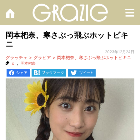
M
岡本杷奈、寒さぶっ飛ぶホットビキ
ニ
2023年12月24日
グラッチェ
グラビア
岡本杷奈、寒さぶっ飛ぶホットビキニ
,
x
岡本杷奈