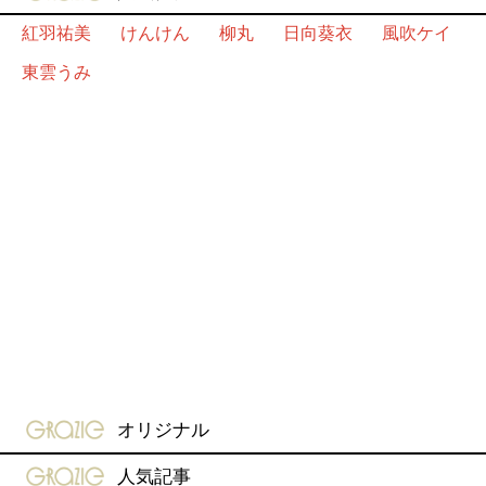
紅羽祐美
けんけん
柳丸
日向葵衣
風吹ケイ
東雲うみ
gravure-grazie
オリジナル
gravure-grazie
人気記事