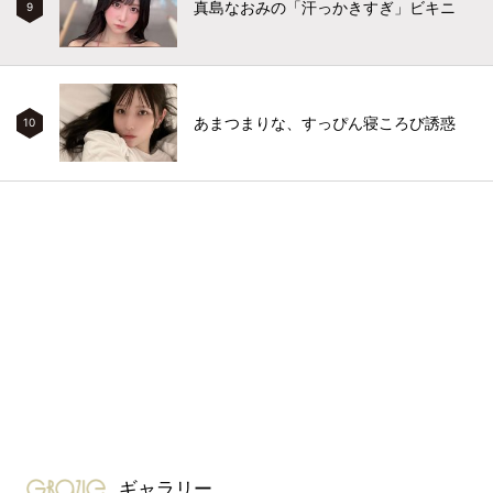
真島なおみの「汗っかきすぎ」ビキニ
9
あまつまりな、すっぴん寝ころび誘惑
10
gravure-grazie
ギャラリー