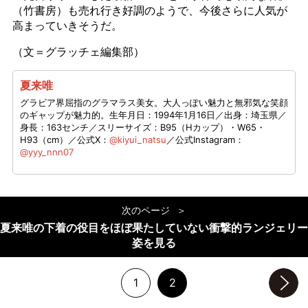
（竹書房）も売れ行き好調のようで、今後さらに人気が
高まっていきそうだ。
（文＝グラッチェ編集部）
夏来唯
グラビア界屈指のグラマラス美女。大人っぽい魅力と無邪気な笑顔
のギャップが魅力的。生年月日：1994年1月16日／出身：埼玉県／
身長：163センチ／スリーサイズ：B95（Hカップ）・W65・
H93（cm）／公式X：
@kiyui_natsu
／公式Instagram：
@yyy_nnn07
次のページ
夏来唯の下着の役目をほぼ果たしていない衝撃的ランジェリー
姿を見る
1
2
次のページへ