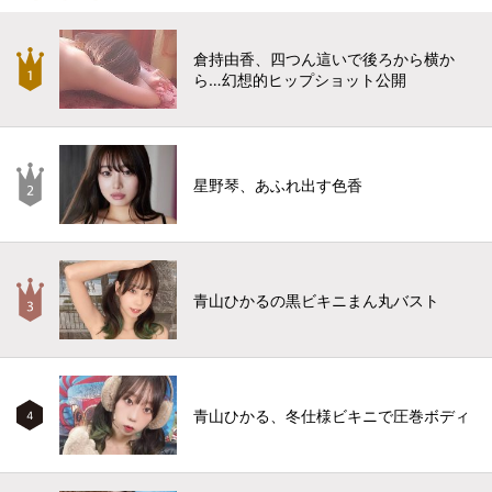
倉持由香、四つん這いで後ろから横か
ら…幻想的ヒップショット公開
星野琴、あふれ出す色香
青山ひかるの黒ビキニまん丸バスト
青山ひかる、冬仕様ビキニで圧巻ボディ
4