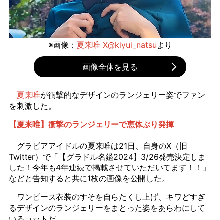
※画像：
夏来唯 X@kiyui_natsu
より
画像全体を見る
夏来唯
が衝撃的なデザインのランジェリー姿でファン
を刺激した。
【夏来唯】衝撃のランジェリーで恵体ぶり発揮
グラビアアイドルの夏来唯は21日、自身のX（旧
Twitter）で「【グラドル名鑑2024】3/26発売決定しま
した！今年も4年連続で掲載させていただいてます！！」
などと告知すると共に1枚の画像を公開した。
ワンピース衣装のすそを自らたくし上げ、キワどすぎ
るデザインのランジェリーをまとった姿をあらわにして
いるカットだ。