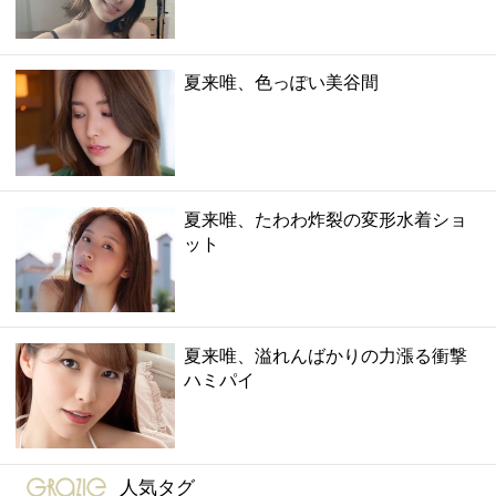
夏来唯、色っぽい美谷間
夏来唯、たわわ炸裂の変形水着ショ
ット
夏来唯、溢れんばかりの力漲る衝撃
ハミパイ
gravure-grazie
人気タグ