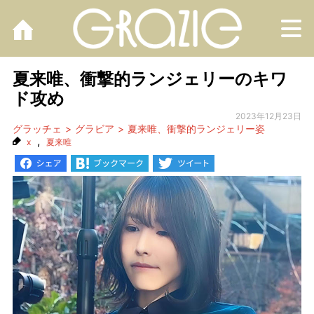
M
夏来唯、衝撃的ランジェリーのキワ
ド攻め
2023年12月23日
グラッチェ
グラビア
夏来唯、衝撃的ランジェリー姿
,
x
夏来唯