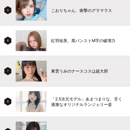
こおりちゃん、衝撃のグラマラス
5
紅羽祐美、黒パンストM字の破壊力
6
東雲うみのナースコスは超大胆
7
「2.5次元モデル」あまつまりな、甘く
8
過激なオリジナルランジェリー姿