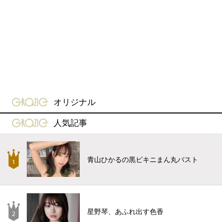
gravure-grazie
オリジナル
gravure-grazie
人気記事
青山ひかるの黒ビキニまん丸バスト
星野琴、あふれ出す色香