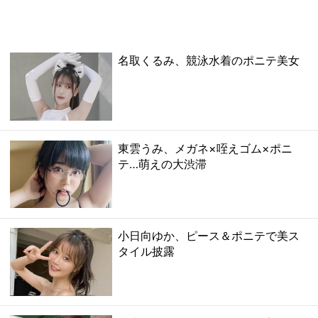
名取くるみ、競泳水着のポニテ美女
東雲うみ、メガネ×咥えゴム×ポニ
テ…萌えの大渋滞
小日向ゆか、ピース＆ポニテで美ス
タイル披露