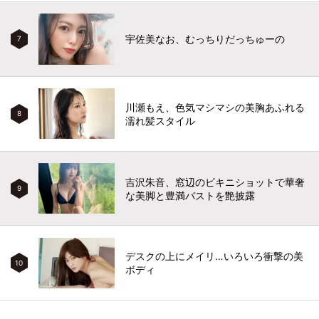
宇佐美なお、むっちりだっちゅーの
7
川瀬もえ、色気マシマシの美胸あふれる
8
濡れ髪スタイル
吉沢朱音、窓辺のビキニショットで華奢
9
な美脚と豊満バストを艶披露
デスクの上にメイリ…いろいろ衝撃の美
10
ボディ