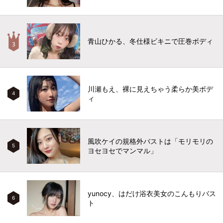
青山ひかる、冬仕様ビキニで圧巻ボディ
川瀬もえ、裸に見えちゃう柔らか美ボデ
4
ィ
風吹ケイの規格外バストは「モリモリの
5
ヨセヨセでマンマル」
yunocy、はだけ浴衣美女のこんもりバス
6
ト