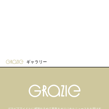
gravure-grazie
ギャラリー
グラビアアイドル
に感謝を込めて
最新＆オリジナルニュースをお届けす