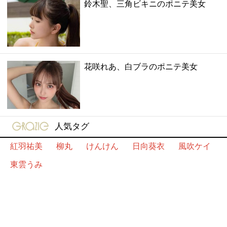
鈴木聖、三角ビキニのポニテ美女
花咲れあ、白ブラのポニテ美女
gravure-grazie
人気タグ
紅羽祐美
柳丸
けんけん
日向葵衣
風吹ケイ
東雲うみ