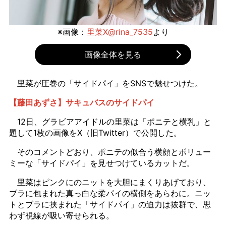
※画像：
里菜X@rina_7535
より
画像全体を見る
里菜が圧巻の「サイドパイ」をSNSで魅せつけた。
【藤田あずさ】サキュバスのサイドパイ
12日、グラビアアイドルの里菜は「ポニテと横乳」と
題して1枚の画像をX（旧Twitter）で公開した。
そのコメントどおり、ポニテの似合う横顔とボリュー
ミーな「サイドパイ」を見せつけているカットだ。
里菜はピンクにのニットを大胆にまくりあげており、
ブラに包まれた真っ白な柔パイの横側をあらわに。ニッ
トとブラに挟まれた「サイドパイ」の迫力は抜群で、思
わず視線が吸い寄せられる。