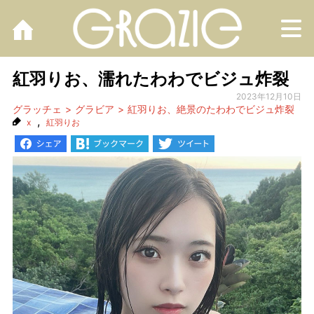
M
紅羽りお、濡れたわわでビジュ炸裂
2023年12月10日
グラッチェ
グラビア
紅羽りお、絶景のたわわでビジュ炸裂
,
x
紅羽りお