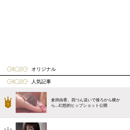
gravure-grazie
オリジナル
gravure-grazie
人気記事
倉持由香、四つん這いで後ろから横か
ら…幻想的ヒップショット公開