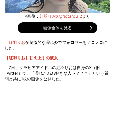
※画像：
紅羽りおX@riotarou12
より
画像全体を見る
紅羽りお
が刺激的な濡れ姿でフォロワーをメロメロに
した。
【紅羽りお】甘え上手の彼女
7日、グラビアアイドルの紅羽りおは自身のX（旧
Twitter）で、「濡れたわわ好きな人〜？？？」という質
問と共に1枚の画像を公開した。