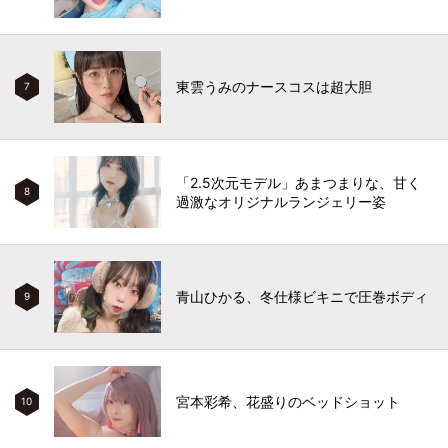
東雲うみのナースコスは超大胆
7
「2.5次元モデル」あまつまりな、甘く
8
過激なオリジナルランジェリー姿
青山ひかる、冬仕様ビキニで圧巻ボディ
9
宮本彩希、花盛りのベッドショット
10