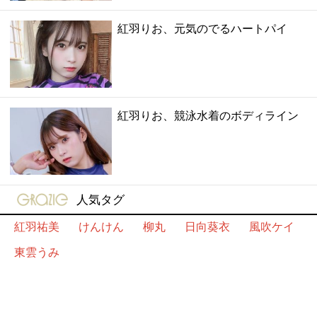
紅羽りお、元気のでるハートパイ
紅羽りお、競泳水着のボディライン
gravure-grazie
人気タグ
紅羽祐美
けんけん
柳丸
日向葵衣
風吹ケイ
東雲うみ