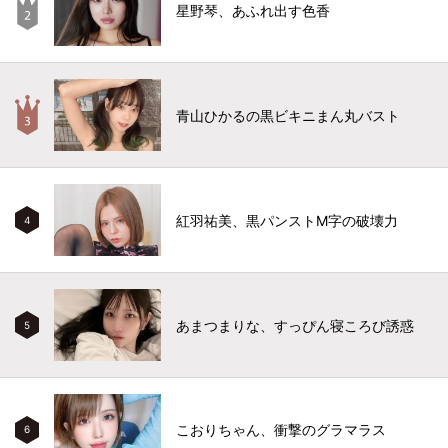
星野琴、あふれ出す色香
青山ひかるの黒ビキニまん丸バスト
紅羽祐美、黒パンストM字の破壊力
4
あまつまりな、すっぴん寝ころび誘惑
5
こおりちゃん、衝撃のグラマラス
6