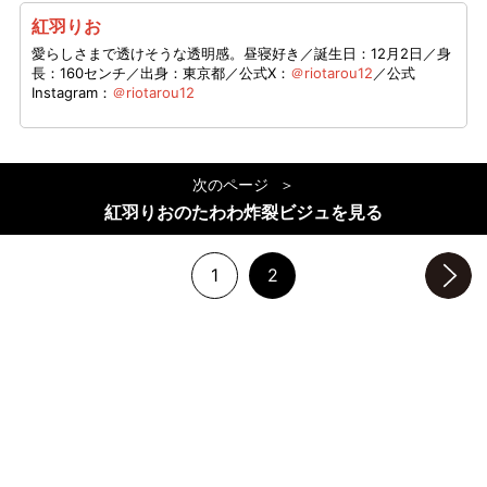
紅羽りお
愛らしさまで透けそうな透明感。昼寝好き／誕生日：12月2日／身
長：160センチ／出身：東京都／公式X：
＠riotarou12
／公式
Instagram：
＠riotarou12
次のページ
紅羽りおのたわわ炸裂ビジュを見る
1
2
次のページへ