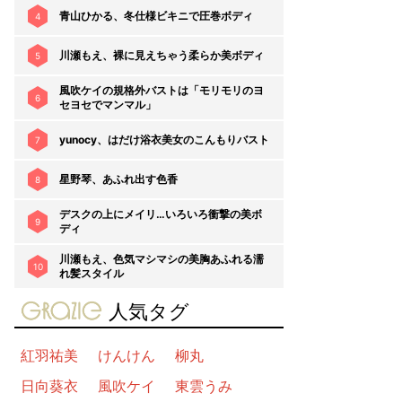
青山ひかる、冬仕様ビキニで圧巻ボディ
4
川瀬もえ、裸に見えちゃう柔らか美ボディ
5
風吹ケイの規格外バストは「モリモリのヨ
6
セヨセでマンマル」
yunocy、はだけ浴衣美女のこんもりバスト
7
星野琴、あふれ出す色香
8
デスクの上にメイリ…いろいろ衝撃の美ボ
9
ディ
川瀬もえ、色気マシマシの美胸あふれる濡
10
れ髪スタイル
gravure-grazie
人気タグ
紅羽祐美
けんけん
柳丸
日向葵衣
風吹ケイ
東雲うみ