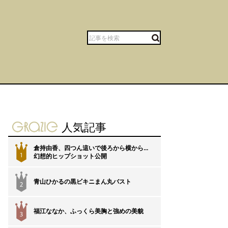
gravure-grazie
人気記事
倉持由香、四つん這いで後ろから横から…
1
幻想的ヒップショット公開
青山ひかるの黒ビキニまん丸バスト
2
福江ななか、ふっくら美胸と強めの美貌
3