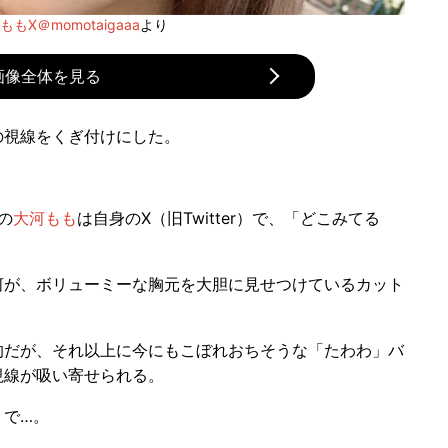
ももX＠momotaigaaa
より
画像全体を見る
の視線をくぎ付けにした。
の
大河もも
は自身のX（旧Twitter）で、「どこみてる
が、ボリューミーな胸元を大胆に見せつけているカット
だが、それ以上に今にもこぼれおちそうな「たわわ」バ
視線が吸い寄せられる。
で…。