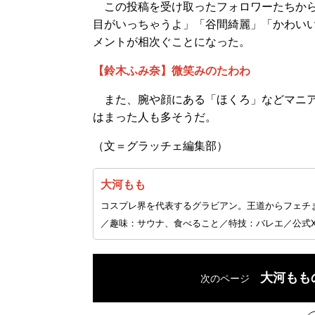
この投稿を受け取ったフォロワーたちから
目がいっちゃうよ」「谷間綺麗」「かわい
メントが相次ぐことになった。
【鈴木ふみ奈】微笑みのたわわ
また、腕や顔にある「ほくろ」などマニア
はまった人も多そうだ。
（文＝グラッチェ編集部）
大河もも
コスプレ界を代表するグラビアン。王道からフェチま
／趣味：サウナ、食べること／特技：バレエ／公式
大河もも
次のページ