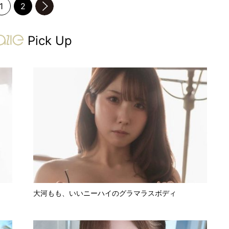
1
2
のページへ
gravure-grazie
Pick Up
大河もも、いいニーハイのグラマラスボディ