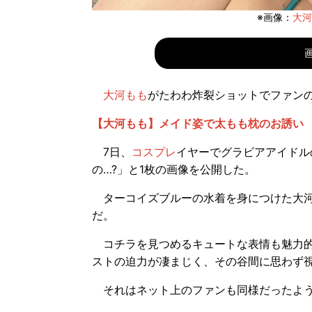
※画像：
大河
大河もも
がたわわ炸裂ショットでファン
【大河もも】メイド姿で太もも枕のお誘い
7日、
コスプレ
イヤーでグラビアアイドル
の…?」と1枚の画像を公開した。
ターコイズブルーの水着を身につけた大河
だ。
コチラを見つめるキュートな表情も魅力的
ストの迫力が凄まじく、その谷間に思わず
それはネット上のファンも同様だったよう