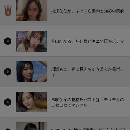
福江ななか、ふっくら美胸と強めの美貌
青山ひかる、冬仕様ビキニで圧巻ボディ
4
川瀬もえ、裸に見えちゃう柔らか美ボデ
5
ィ
風吹ケイの規格外バストは「モリモリの
6
ヨセヨセでマンマル」
yunocy、はだけ浴衣美女のこんもりバス