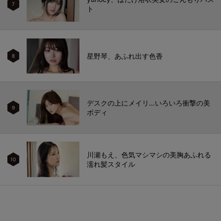
7
ト
星野琴、あふれ出す色香
8
デスクの上にメイリ…いろいろ衝撃の美
9
ボディ
川瀬もえ、色気マシマシの美胸あふれる
10
濡れ髪スタイル