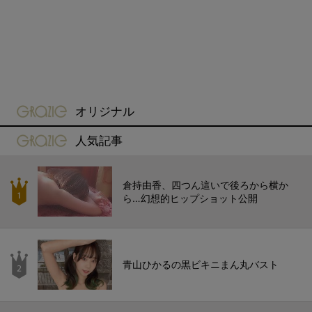
gravure-grazie
オリジナル
gravure-grazie
人気記事
倉持由香、四つん這いで後ろから横か
ら…幻想的ヒップショット公開
青山ひかるの黒ビキニまん丸バスト