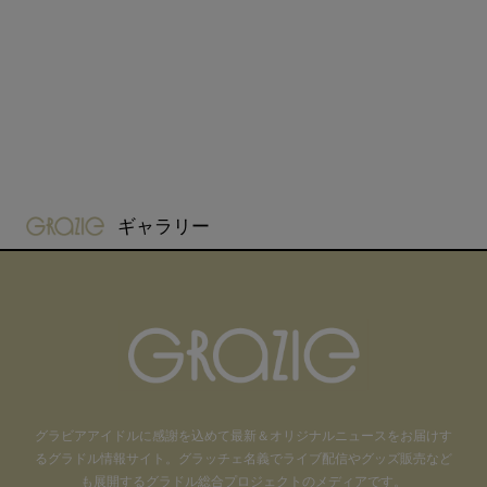
gravure-grazie
ギャラリー
グラビアアイドル
に感謝を込めて
最新＆オリジナルニュースをお届けす
るグラドル情報サイト。
グラッチェ名義で
ライブ配信や
グッズ販売など
も
展開するグラドル総合プロジェクトのメディアです。