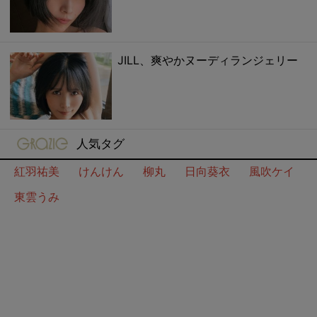
JILL、爽やかヌーディランジェリー
gravure-grazie
人気タグ
紅羽祐美
けんけん
柳丸
日向葵衣
風吹ケイ
東雲うみ