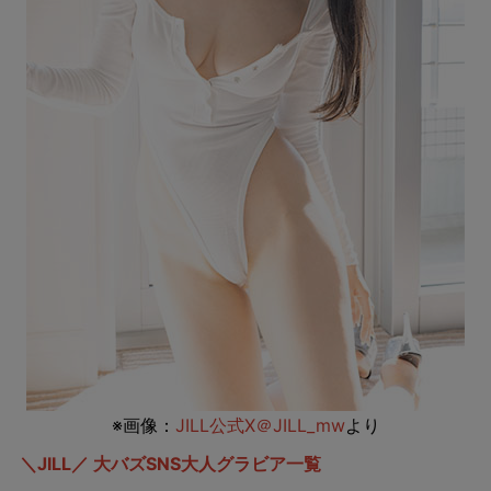
※画像：
JILL公式X＠JILL_mw
より
＼JILL／ 大バズSNS大人グラビア一覧