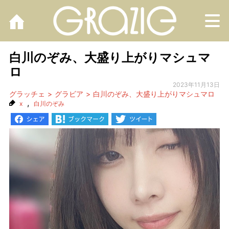
M
白川のぞみ、大盛り上がりマシュマ
ロ
2023年11月13日
グラッチェ
グラビア
白川のぞみ、大盛り上がりマシュマロ
,
x
白川のぞみ