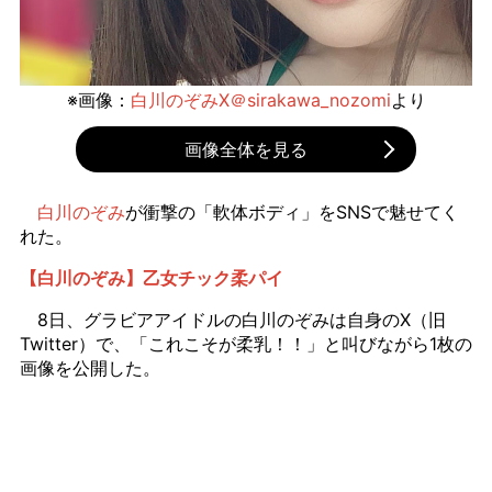
※画像：
白川のぞみX＠sirakawa_nozomi
より
画像全体を見る
白川のぞみ
が衝撃の「軟体ボディ」をSNSで魅せてく
れた。
【白川のぞみ】乙女チック柔パイ
8日、グラビアアイドルの白川のぞみは自身のX（旧
Twitter）で、「これこそが柔乳！！」と叫びながら1枚の
画像を公開した。