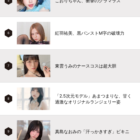
こおりちゃん、衝撃のグラマラス
5
紅羽祐美、黒パンストM字の破壊力
6
東雲うみのナースコスは超大胆
7
「2.5次元モデル」あまつまりな、甘く
8
過激なオリジナルランジェリー姿
真島なおみの「汗っかきすぎ」ビキニ
9