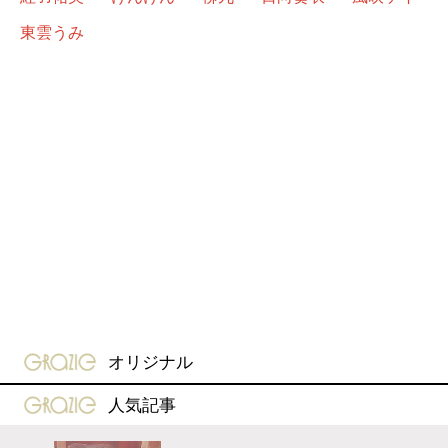
東雲うみ
gravure-grazie
オリジナル
gravure-grazie
人気記事