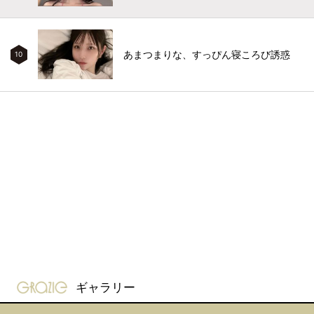
あまつまりな、すっぴん寝ころび誘惑
10
gravure-grazie
ギャラリー