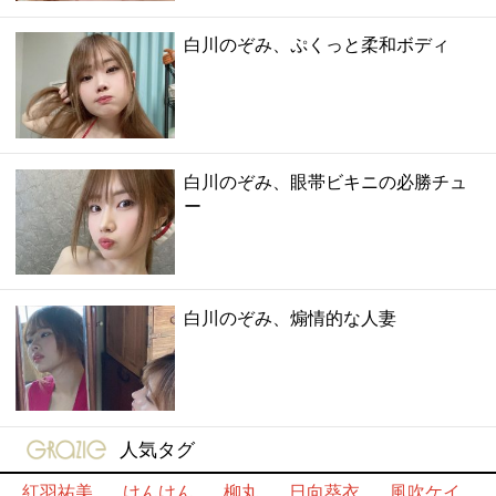
白川のぞみ、ぷくっと柔和ボディ
白川のぞみ、眼帯ビキニの必勝チュ
ー
白川のぞみ、煽情的な人妻
gravure-grazie
人気タグ
紅羽祐美
けんけん
柳丸
日向葵衣
風吹ケイ