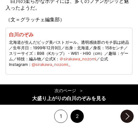
白川の柔らかなボディには、多くのファンがジッと魅
入ったようだ。
（文＝グラッチェ編集部）
白川のぞみ
北海道が生んだビッグ美バストガール。透明感抜群のモチ肌は絶品
／生年月日：1999年12月9日／出身：北海道／身長：158センチ／
スリーサイズ：B98（Kカップ）・W61・H90（cm）／趣味：ゲー
ム／特技：編み物／公式X：
＠sirakawa_nozomi
／公式
Instagram：
@sirakawa_nozomi_
次のページ
大盛り上がりの白川のぞみを見る
1
2
次のページへ