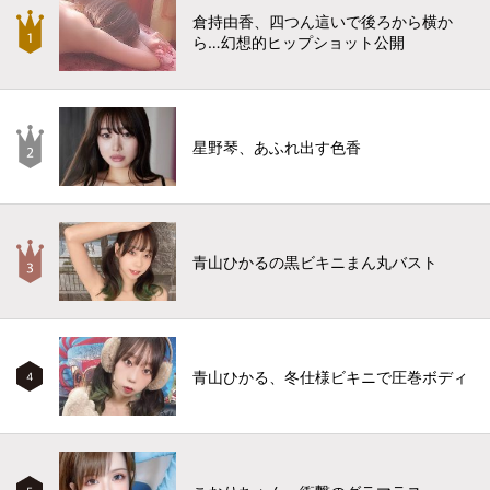
倉持由香、四つん這いで後ろから横か
ら…幻想的ヒップショット公開
星野琴、あふれ出す色香
青山ひかるの黒ビキニまん丸バスト
青山ひかる、冬仕様ビキニで圧巻ボディ
4