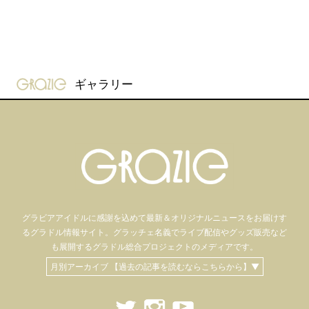
gravure-grazie
ギャラリー
グラビアアイドル
に感謝を込めて
最新＆オリジナルニュースをお届けす
るグラドル情報サイト。
グラッチェ名義で
ライブ配信や
グッズ販売など
も
展開するグラドル総合プロジェクトのメディアです。
月別アーカイブ 【過去の記事を読むならこちらから】▼