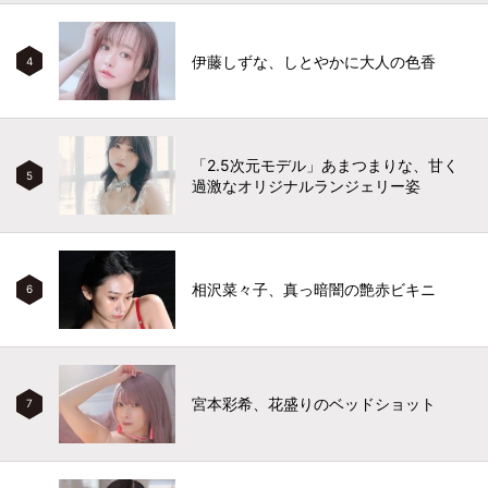
伊藤しずな、しとやかに大人の色香
4
「2.5次元モデル」あまつまりな、甘く
5
過激なオリジナルランジェリー姿
相沢菜々子、真っ暗闇の艶赤ビキニ
6
宮本彩希、花盛りのベッドショット
7