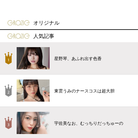
gravure-grazie
オリジナル
gravure-grazie
人気記事
星野琴、あふれ出す色香
東雲うみのナースコスは超大胆
宇佐美なお、むっちりだっちゅーの