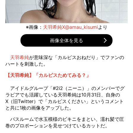
※画像：
天羽希純X@amau_kisumi
より
画像全体を見る
天羽希純
が意味深な「カルピスおねだり」でファンの
ハートを刺激した。
【天羽希純】「カルピスためてみる？」
アイドルグループ「#2i2（ニーニ）」のメンバーでグ
ラビアでも活躍している天羽希純は10月31日、自身の
X（旧Twitter）で「カルピスください」というコメント
と共に1枚の画像をアップした。
バスルームで水玉模様のビキニをまとい、濡れ髪で圧
巻のプロポーションを見せつけているカットだ。