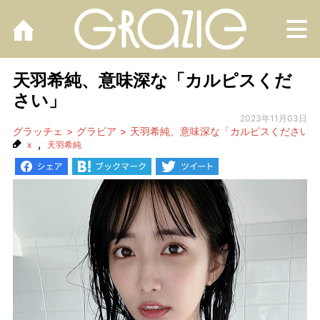
M
天羽希純、意味深な「カルピスくだ
さい」
2023年11月03日
グラッチェ
グラビア
天羽希純、意味深な「カルピスください」
,
x
天羽希純