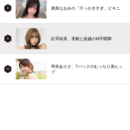
真島なおみの「汗っかきすぎ」ビキニ
8
紅羽祐美、美貌と超越のM字開脚
9
琴井ありさ、Tバックのむっちり美ヒッ
10
プ