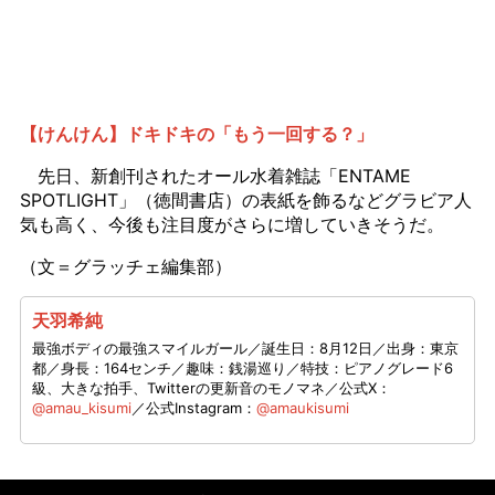
【けんけん】ドキドキの「もう一回する？」
先日、新創刊されたオール水着雑誌「ENTAME
SPOTLIGHT」（徳間書店）の表紙を飾るなどグラビア人
気も高く、今後も注目度がさらに増していきそうだ。
（文＝グラッチェ編集部）
天羽希純
最強ボディの最強スマイルガール／誕生日：8月12日／出身：東京
都／身長：164センチ／趣味：銭湯巡り／特技：ピアノグレード6
級、大きな拍手、Twitterの更新音のモノマネ／公式X：
@amau_kisumi
／公式Instagram：
@amaukisumi