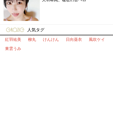
gravure-grazie
人気タグ
紅羽祐美
柳丸
けんけん
日向葵衣
風吹ケイ
東雲うみ