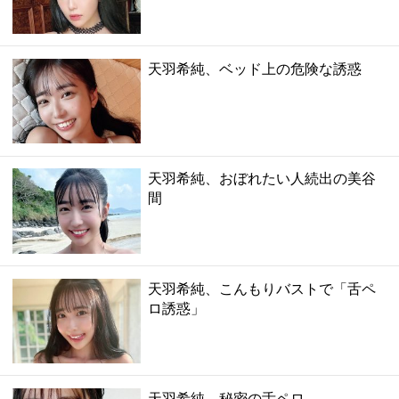
天羽希純、ベッド上の危険な誘惑
天羽希純、おぼれたい人続出の美谷
間
天羽希純、こんもりバストで「舌ペ
ロ誘惑」
天羽希純、秘密の舌ペロ