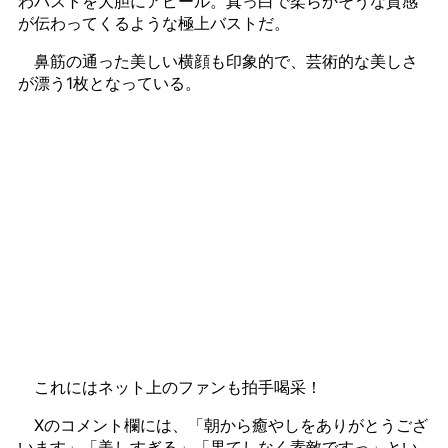
わバストを大胆にアピール。真っ白で柔らかそうな質感
が伝わってくるような極上バストだ。
鼻筋の通った美しい横顔も印象的で、芸術的な美しさ
が漂う1枚となっている。
これにはネット上のファンも拍手喝采！
Xのコメント欄には、「朝から癒やしをありがとうござ
います」「美しすぎる」「果てしなく素敵ですっ」とい