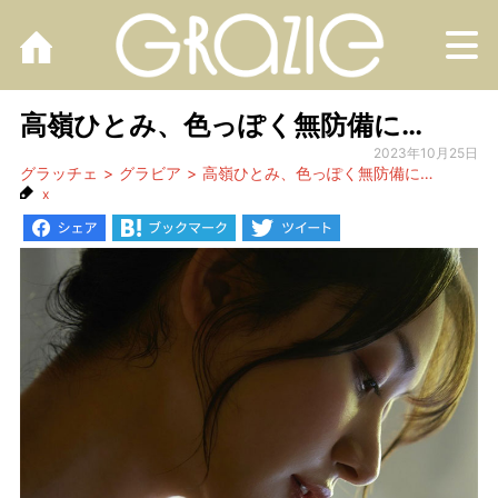
M
高嶺ひとみ、色っぽく無防備に…
2023年10月25日
グラッチェ
グラビア
高嶺ひとみ、色っぽく無防備に…
x