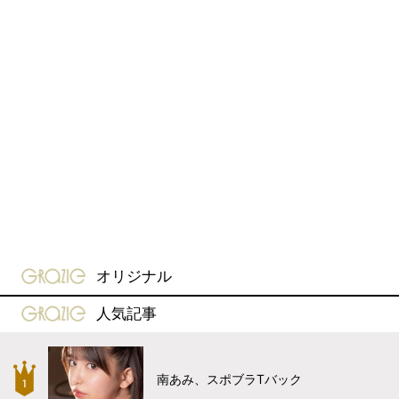
gravure-grazie
オリジナル
gravure-grazie
人気記事
南あみ、スポブラTバック