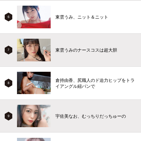
東雲うみ、ニット＆ニット
6
東雲うみのナースコスは超大胆
7
倉持由香、尻職人のド迫力ヒップをトラ
8
イアングル紐パンで
宇佐美なお、むっちりだっちゅーの
9