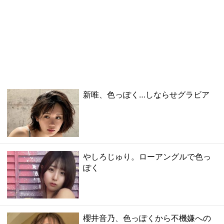
新唯、色っぽく…しならせグラビア
やしろじゅり。ローアングルで色っ
ぽく
櫻井音乃、色っぽくから不機嫌への