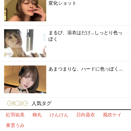
変化ショット
まるぴ、浴衣はだけ…しっとり色っ
ぽく
あまつまりな、ハードに色っぽく…
gravure-grazie
人気タグ
紅羽祐美
柳丸
けんけん
日向葵衣
風吹ケイ
東雲うみ