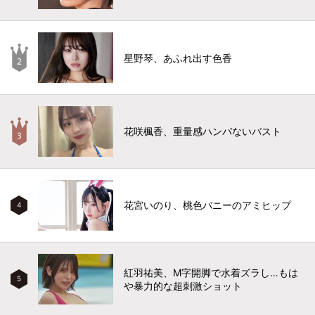
星野琴、あふれ出す色香
花咲楓香、重量感ハンパないバスト
花宮いのり、桃色バニーのアミヒップ
4
紅羽祐美、M字開脚で水着ズラし…もは
5
や暴力的な超刺激ショット