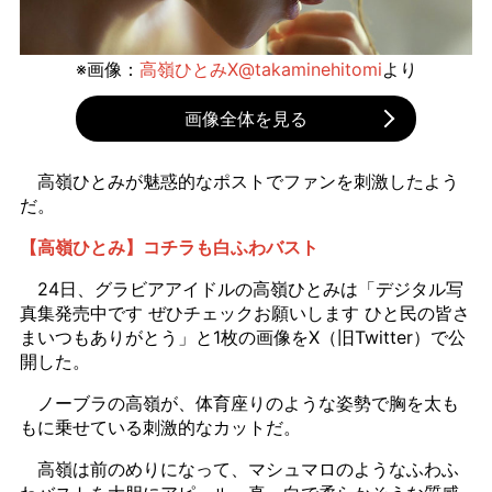
※画像：
高嶺ひとみX@takaminehitomi
より
画像全体を見る
高嶺ひとみが魅惑的なポストでファンを刺激したよう
だ。
【高嶺ひとみ】コチラも白ふわバスト
24日、グラビアアイドルの高嶺ひとみは「デジタル写
真集発売中です ぜひチェックお願いします ひと民の皆さ
まいつもありがとう」と1枚の画像をX（旧Twitter）で公
開した。
ノーブラの高嶺が、体育座りのような姿勢で胸を太も
もに乗せている刺激的なカットだ。
高嶺は前のめりになって、マシュマロのようなふわふ