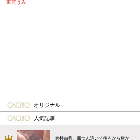
東雲うみ
gravure-grazie
オリジナル
gravure-grazie
人気記事
倉持由香、四つん這いで後ろから横か