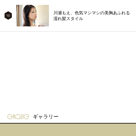
川瀬もえ、色気マシマシの美胸あふれる
10
濡れ髪スタイル
gravure-grazie
ギャラリー