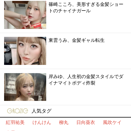
篠崎こころ、美形すぎる金髪ショー
トのチャイナガール
東雲うみ、金髪ギャル転生
岸みゆ、人生初の金髪スタイルでダ
イナマイトボディ炸裂
gravure-grazie
人気タグ
紅羽祐美
けんけん
柳丸
日向葵衣
風吹ケイ