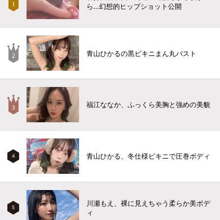
ら…幻想的ヒップショット公開
青山ひかるの黒ビキニまん丸バスト
福江ななか、ふっくら美胸と強めの美貌
青山ひかる、冬仕様ビキニで圧巻ボディ
4
川瀬もえ、裸に見えちゃう柔らか美ボデ
5
ィ