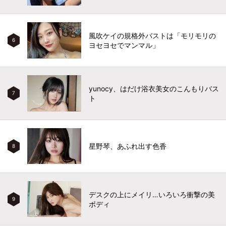
風吹ケイの規格外バストは「モリモリの
6
ヨセヨセでマンマル」
yunocy、はだけ浴衣美女のこんもりバス
7
ト
星野琴、あふれ出す色香
8
デスクの上にメイリ…いろいろ衝撃の美
9
ボディ