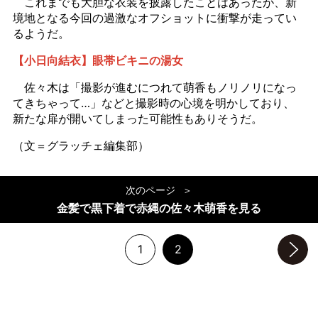
これまでも大胆な衣装を披露したことはあったが、新
境地となる今回の過激なオフショットに衝撃が走ってい
るようだ。
【小日向結衣】眼帯ビキニの湯女
佐々木は「撮影が進むにつれて萌香もノリノリになっ
てきちゃって…」などと撮影時の心境を明かしており、
新たな扉が開いてしまった可能性もありそうだ。
（文＝グラッチェ編集部）
次のページ
金髪で黒下着で赤縄の佐々木萌香を見る
1
2
次のページへ