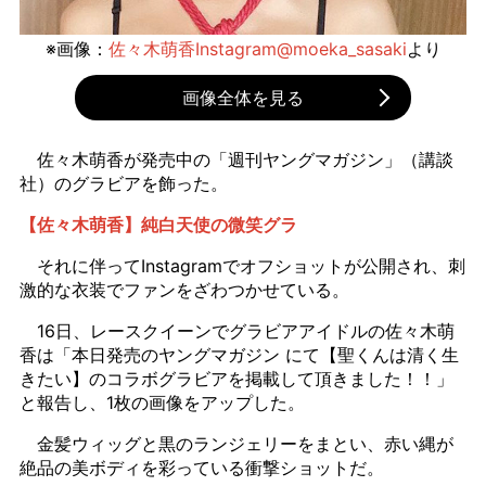
※画像：
佐々木萌香Instagram@moeka_sasaki
より
画像全体を見る
佐々木萌香が発売中の「週刊ヤングマガジン」（講談
社）のグラビアを飾った。
【佐々木萌香】純白天使の微笑グラ
それに伴ってInstagramでオフショットが公開され、刺
激的な衣装でファンをざわつかせている。
16日、レースクイーンでグラビアアイドルの佐々木萌
香は「本日発売のヤングマガジン にて【聖くんは清く生
きたい】のコラボグラビアを掲載して頂きました！！」
と報告し、1枚の画像をアップした。
金髪ウィッグと黒のランジェリーをまとい、赤い縄が
絶品の美ボディを彩っている衝撃ショットだ。