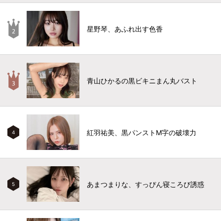
星野琴、あふれ出す色香
青山ひかるの黒ビキニまん丸バスト
紅羽祐美、黒パンストM字の破壊力
4
あまつまりな、すっぴん寝ころび誘惑
5