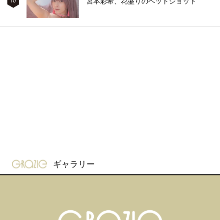
宮本彩希、花盛りのベッドショット
10
gravure-grazie
ギャラリー