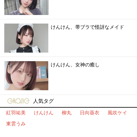
けんけん、帯ブラで怪訝なメイド
けんけん、女神の癒し
gravure-grazie
人気タグ
紅羽祐美
けんけん
柳丸
日向葵衣
風吹ケイ
東雲うみ