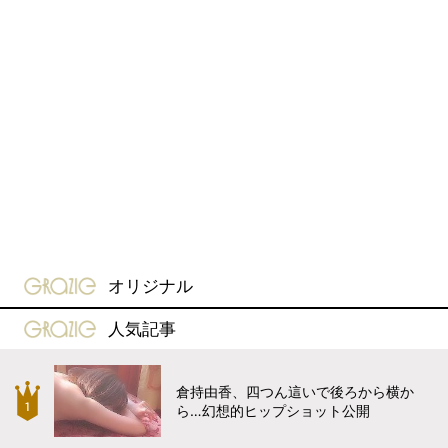
gravure-grazie
オリジナル
gravure-grazie
人気記事
倉持由香、四つん這いで後ろから横か
ら…幻想的ヒップショット公開