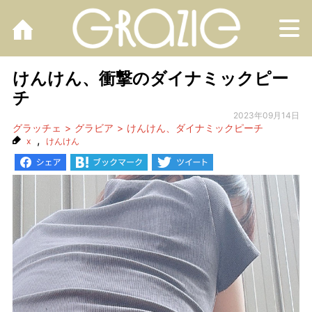
M
けんけん、衝撃のダイナミックピー
チ
2023年09月14日
グラッチェ
グラビア
けんけん、ダイナミックピーチ
,
x
けんけん