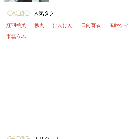
gravure-grazie
人気タグ
紅羽祐美
柳丸
けんけん
日向葵衣
風吹ケイ
東雲うみ
gravure-grazie
オリジナル