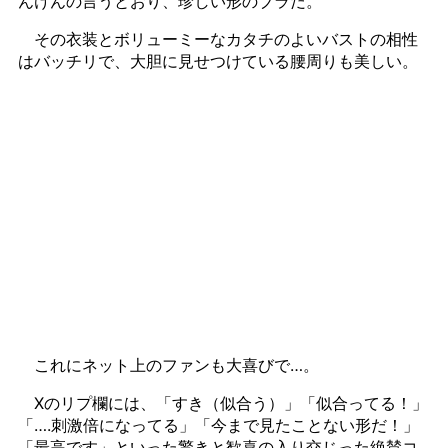
んけんの言うとおり、珍しい形のブラだ。
その衣装とボリューミーなカタチのよいバストの相性
はバッチリで、大胆に見せつけている腰周りも美しい。
これにネット上のファンも大喜びで…。
Xのリプ欄には、「すき（似合う）」「似合ってる！」
「….刺激倍になってる」「今まで見たことない形だ！」
「最高です」といった驚きと歓喜の入り交じった絶賛コ