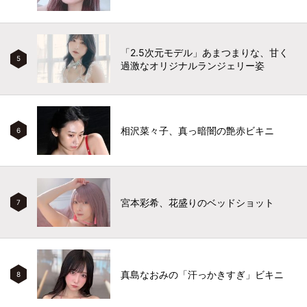
「2.5次元モデル」あまつまりな、甘く
5
過激なオリジナルランジェリー姿
相沢菜々子、真っ暗闇の艶赤ビキニ
6
宮本彩希、花盛りのベッドショット
7
真島なおみの「汗っかきすぎ」ビキニ
8