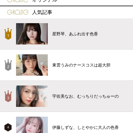
gravure-grazie
人気記事
星野琴、あふれ出す色香
東雲うみのナースコスは超大胆
宇佐美なお、むっちりだっちゅーの
伊藤しずな、しとやかに大人の色香
4