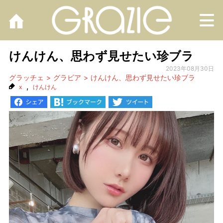
M
けんけん、思わず見せたい珍ブラ
2023年08月30日
グラッチェ
グラビア
けんけん、思わず見せたい珍ブラ
,
x
けんけん