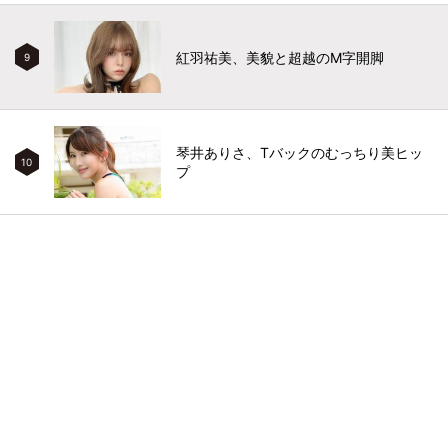
紅羽祐美、美貌と超越のM字開脚
9
琴井ありさ、Tバックのむっちり美ヒッ
10
プ