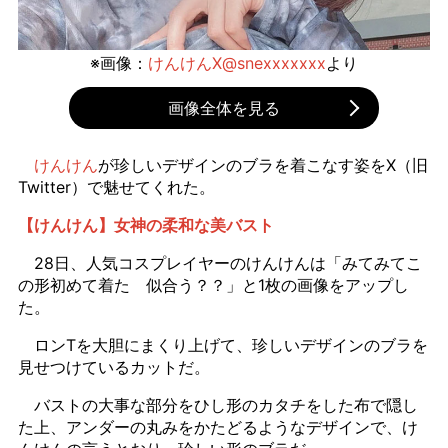
※画像：
けんけんX@snexxxxxxx
より
画像全体を見る
けんけん
が珍しいデザインのブラを着こなす姿をX（旧
Twitter）で魅せてくれた。
【けんけん】女神の柔和な美バスト
28日、人気コスプレイヤーのけんけんは「みてみてこ
の形初めて着た 似合う？？」と1枚の画像をアップし
た。
ロンTを大胆にまくり上げて、珍しいデザインのブラを
見せつけているカットだ。
バストの大事な部分をひし形のカタチをした布で隠し
た上、アンダーの丸みをかたどるようなデザインで、け