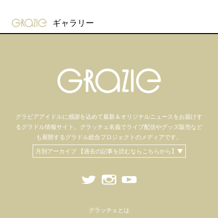
gravure-grazie
ギャラリー
グラビアアイドル
に感謝を込めて
最新＆オリジナルニュースをお届けす
るグラドル情報サイト。
グラッチェ名義で
ライブ配信や
グッズ販売など
も
展開するグラドル総合プロジェクトのメディアです。
月別アーカイブ 【過去の記事を読むならこちらから】▼
グラッチェとは