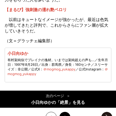
【まるぴ】強刺激の濡れ艶ペロリ
以前はキュートなイメージが強かったが、最近は色気
が増してきたと評判で、これからさらにファン層が拡大
していきそうだ。
（文＝グラッチェ編集部）
小日向ゆか
有村架純似でブレイクの逸材。いまでは架純超えの声も…／生年月
日：1997年8月26日／出身：群馬県／身長：160センチ／スリーサ
イズ：非公開／公式X：
＠mogmog_yukappy
／公式Instagram：
＠
mogmog_yukappy
次のページ
小日向ゆかの「絶景」を見る