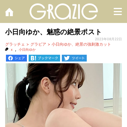
M
小日向ゆか、魅惑の絶景ポスト
2023年08月22日
グラッチェ
グラビア
小日向ゆか、絶景の強刺激カット
,
x
小日向ゆか