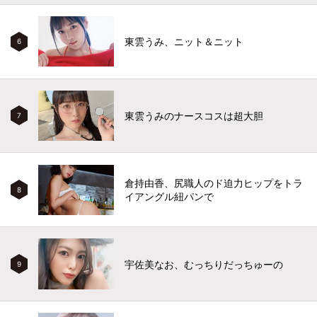
東雲うみ、ニット＆ニット
6
東雲うみのナースコスは超大胆
7
倉持由香、尻職人のド迫力ヒップをトラ
8
イアングル紐パンで
宇佐美なお、むっちりだっちゅーの
9