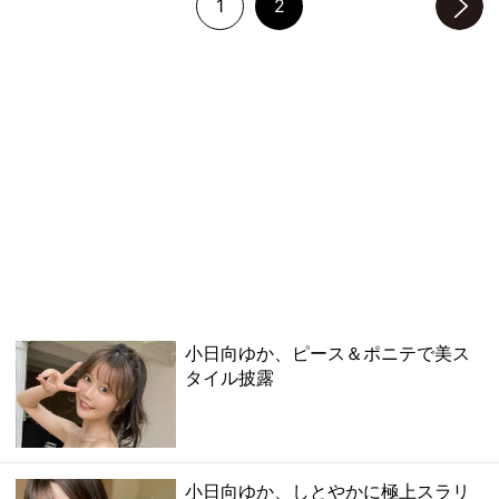
1
2
次のページへ
小日向ゆか、ピース＆ポニテで美ス
タイル披露
小日向ゆか、しとやかに極上スラリ