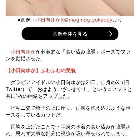
※画像：
小日向ゆかX＠mogmog_yukappy
より
画像全体を見る
小日向ゆか
が刺激的な「食い込み強調」ポーズでファ
ンを動揺させた。
【小日向ゆか】ふわふわの美貌
グラビアアイドルの小日向ゆかは21日、自身のX（旧
Twitter）で「おはようございます！」というコメントと
共に1枚の画像をアップした。
ビキニ姿で椅子の上に座り、両脚を抱え込むようなポ
ーズをしているカットだ。
両脚を上げたことで下半身の水着の食い込みが強調さ
れ、思わず大事な部分に視線が吸い寄せられてしまう。