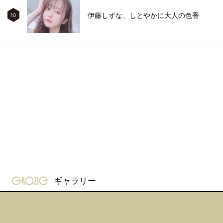
伊藤しずな、しとやかに大人の色香
10
gravure-grazie
ギャラリー