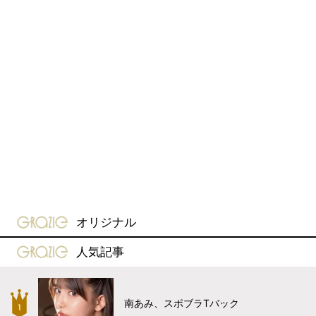
gravure-grazie
オリジナル
gravure-grazie
人気記事
南あみ、スポブラTバック