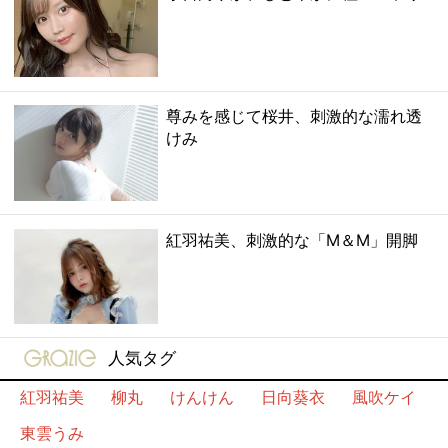
尊みを感じて桜井、刺激的な濡れ透
けみ
紅羽祐美、刺激的な「M＆M」開脚
gravure-grazie
人気タグ
紅羽祐美
柳丸
けんけん
日向葵衣
風吹ケイ
東雲うみ