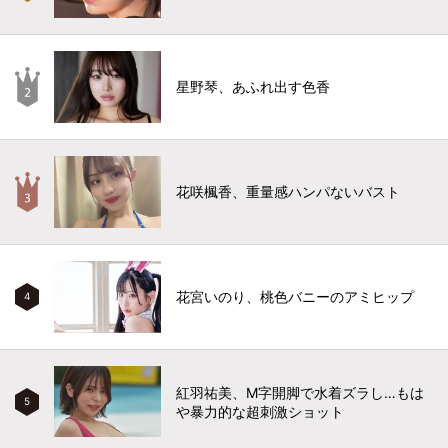
星野琴、あふれ出す色香
花咲楓香、重量感ハンパないバスト
花宮いのり、桃色バニーのアミヒップ
4
紅羽祐美、M字開脚で水着ズラし…もは
5
や暴力的な超刺激ショット