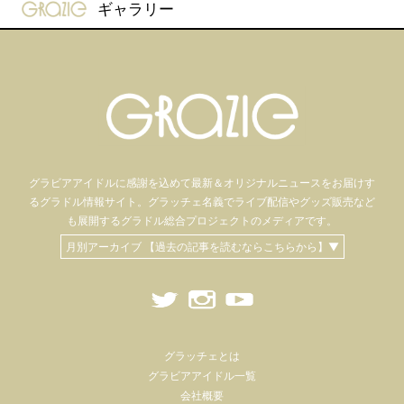
gravure-grazie
ギャラリー
グラビアアイドル
に感謝を込めて
最新＆オリジナルニュースをお届けす
るグラドル情報サイト。
グラッチェ名義で
ライブ配信や
グッズ販売など
も
展開するグラドル総合プロジェクトのメディアです。
月別アーカイブ 【過去の記事を読むならこちらから】▼
グラッチェとは
グラビアアイドル一覧
会社概要