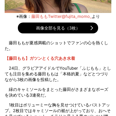
※画像：
藤田ももTwitter@fujita_momo_
より
画像全部を見る（3枚）
藤田ももが夏感満載のショットでファンの心を熱くし
た。
【藤田もも】ガツンとくる穴あき水着
24日、グラビアアイドルでYouTuber「ふじもも」とし
ても注目を集める藤田ももは「本格的夏」などとつづり
ながら3枚の画像を投稿した。
緑のキャミソールをまとった藤田がさまざまなポーズ
を決めている3連発だ。
1枚目はボリューミーな胸を見せつけているバストアッ
プ。2枚目ではキャミソールの裾が上がっており、おへそ