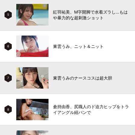
紅羽祐美、M字開脚で水着ズラし…もは
5
や暴力的な超刺激ショット
東雲うみ、ニット＆ニット
6
東雲うみのナースコスは超大胆
7
倉持由香、尻職人のド迫力ヒップをトラ
8
イアングル紐パンで