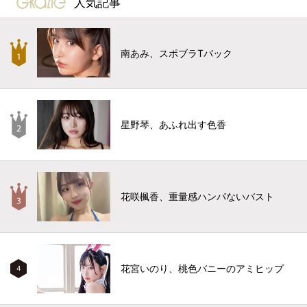
人気記事
南あみ、スポブラTバック
星野琴、あふれ出す色香
花咲楓香、重量感ハンパないバスト
花宮いのり、桃色バニーのアミヒップ
4