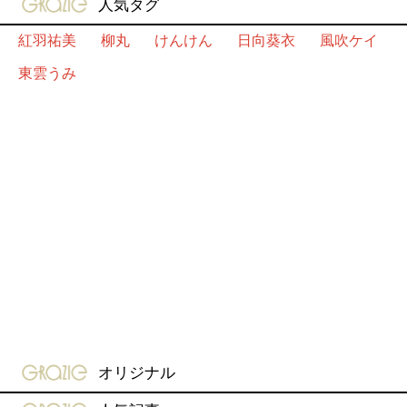
gravure-grazie
人気タグ
紅羽祐美
柳丸
けんけん
日向葵衣
風吹ケイ
東雲うみ
gravure-grazie
オリジナル
gravure-grazie