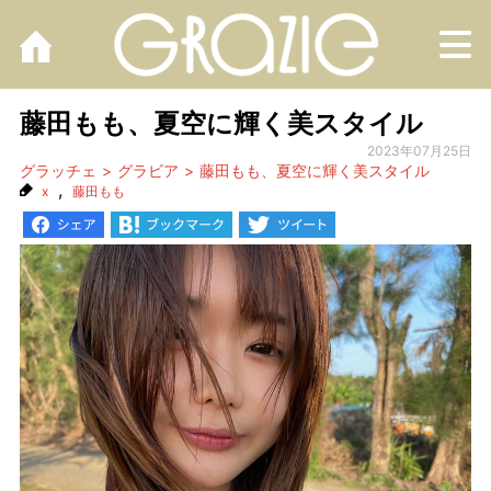
M
藤田もも、夏空に輝く美スタイル
2023年07月25日
グラッチェ
グラビア
藤田もも、夏空に輝く美スタイル
,
x
藤田もも