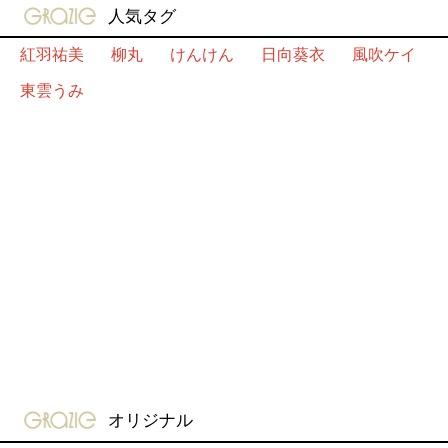
gravure-grazie
人気タグ
紅羽祐美
柳丸
けんけん
日向葵衣
風吹ケイ
東雲うみ
gravure-grazie
オリジナル