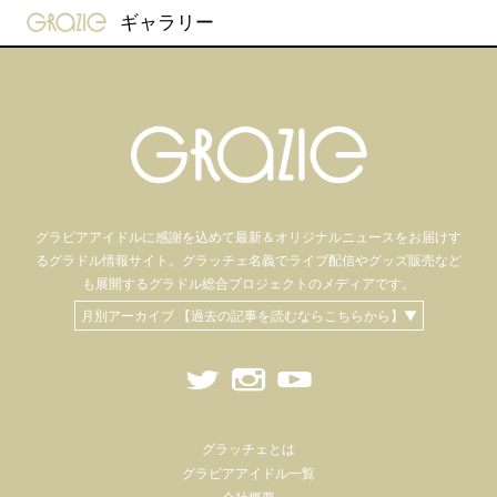
gravure-grazie
ギャラリー
グラビアアイドル
に感謝を込めて
最新＆オリジナルニュースをお届けす
るグラドル情報サイト。
グラッチェ名義で
ライブ配信や
グッズ販売など
も
展開するグラドル総合プロジェクトのメディアです。
月別アーカイブ 【過去の記事を読むならこちらから】▼
グラッチェとは
グラビアアイドル一覧