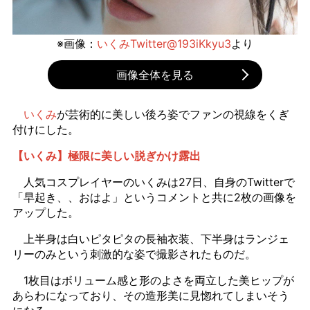
※画像：
いくみTwitter@193iKkyu3
より
画像全体を見る
いくみ
が芸術的に美しい後ろ姿でファンの視線をくぎ
付けにした。
【いくみ】極限に美しい脱ぎかけ露出
人気コスプレイヤーのいくみは27日、自身のTwitterで
「早起き、、おはよ」というコメントと共に2枚の画像を
アップした。
上半身は白いピタピタの長袖衣装、下半身はランジェ
リーのみという刺激的な姿で撮影されたものだ。
1枚目はボリューム感と形のよさを両立した美ヒップが
あらわになっており、その造形美に見惚れてしまいそう