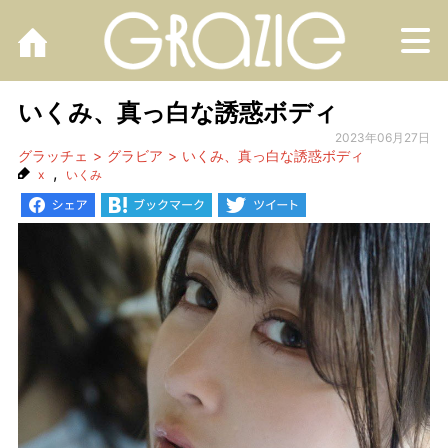
M
いくみ、真っ白な誘惑ボディ
2023年06月27日
グラッチェ
グラビア
いくみ、真っ白な誘惑ボディ
,
x
いくみ