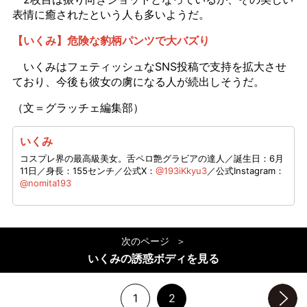
表情に癒されたという人も多いようだ。
【いくみ】危険な豹柄パンツで大バズり
いくみはフェティッシュなSNS投稿で支持を拡大させ
ており、今後も彼女の虜になる人が続出しそうだ。
（文＝グラッチェ編集部）
いくみ
コスプレ界の最高級美女。舌ペロ艶グラビアの達人／誕生日：6月
11日／身長：155センチ／公式X：
@193iKkyu3
／公式Instagram：
@nomita193
次のページ
いくみの誘惑ボディを見る
1
2
次のページへ