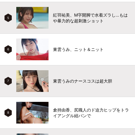
紅羽祐美、M字開脚で水着ズラし…もは
5
や暴力的な超刺激ショット
東雲うみ、ニット＆ニット
6
東雲うみのナースコスは超大胆
7
倉持由香、尻職人のド迫力ヒップをトラ
8
イアングル紐パンで