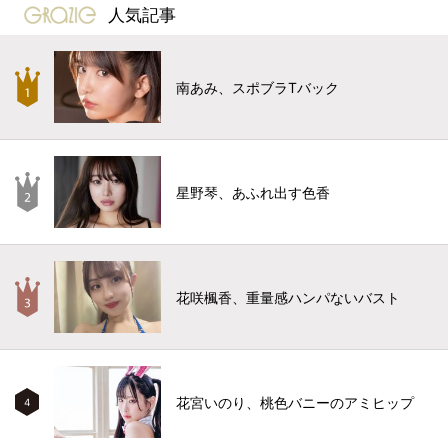
gravure-grazie
人気記事
南あみ、スポブラTバック
星野琴、あふれ出す色香
花咲楓香、重量感ハンパないバスト
花宮いのり、桃色バニーのアミヒップ
4