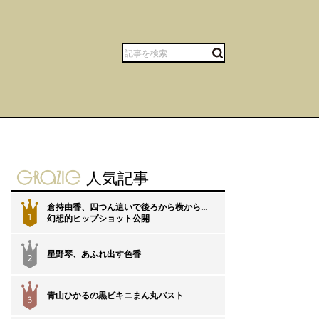
gravure-grazie
人気記事
倉持由香、四つん這いで後ろから横から…
1
幻想的ヒップショット公開
星野琴、あふれ出す色香
2
青山ひかるの黒ビキニまん丸バスト
3