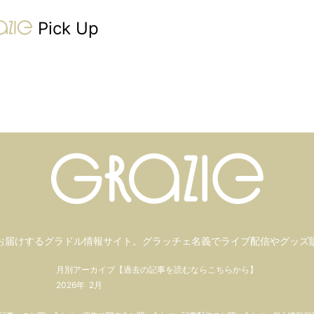
gravure-grazie
Pick Up
お届けするグラドル情報サイト。
グラッチェ名義で
ライブ配信や
グッズ
月別アーカイブ【過去の記事を読むならこちらから】
2026年
2月