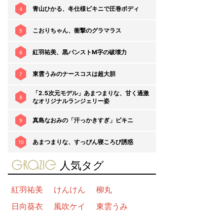
青山ひかる、冬仕様ビキニで圧巻ボディ
4
こおりちゃん、衝撃のグラマラス
5
紅羽祐美、黒パンストM字の破壊力
6
東雲うみのナースコスは超大胆
7
「2.5次元モデル」あまつまりな、甘く過激
8
なオリジナルランジェリー姿
真島なおみの「汗っかきすぎ」ビキニ
9
あまつまりな、すっぴん寝ころび誘惑
10
gravure-grazie
人気タグ
紅羽祐美
けんけん
柳丸
日向葵衣
風吹ケイ
東雲うみ