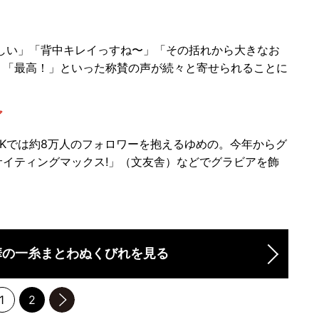
！
で美しい」「背中キレイっすね〜」「その括れから大きなお
」「最高！」といった称賛の声が続々と寄せられることに
ア
oKでは約8万人のフォロワーを抱えるゆめの。今年からグ
イティングマックス!」（文友舎）などでグラビアを飾
華の一糸まとわぬくびれを見る
1
2
のページへ