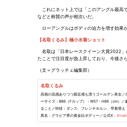
これにネット上では「このアングル最高で
などと称賛の声が相次いだ。
ローアングルはボディの迫力を増す効果が
【名取くるみ】極小水着ショット
名取は「日本レースクイーン大賞2022
たことで注目度が急上昇しており、今後さ
（文＝グラッチェ編集部）
名取くるみ
高嶺の花感ありつつ親近感も漂うゴールデン美女／生年
ーサイズ：B86（Fカップ）・W57・H86（cm
ること／特技：ダンス、フレンチホルン、早着替え
異名：グラビア界の黄金比ボディー／公式X：
＠nato