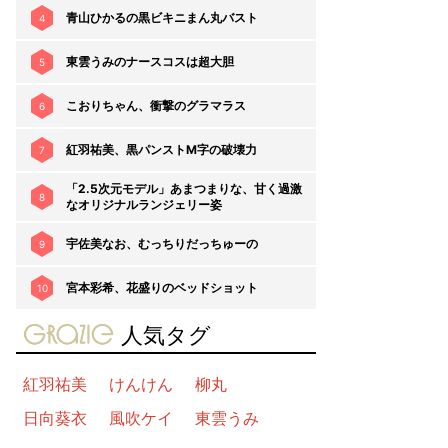
青山ひかるの黒ビキニまん丸バスト
4
東雲うみのナースコスは超大胆
5
こおりちゃん、衝撃のグラマラス
6
紅羽祐美、黒パンストM字の破壊力
7
「2.5次元モデル」あまつまりな、甘く過激
8
なオリジナルランジェリー姿
宇佐美なお、むっちりだっちゅーの
9
宮本彩希、花盛りのベッドショット
10
gravure-grazie
人気タグ
紅羽祐美
けんけん
柳丸
日向葵衣
風吹ケイ
東雲うみ