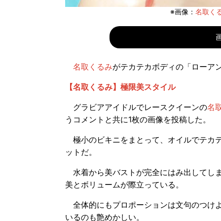
※画像：
名取くるみT
名取くるみ
がテカテカボディの「ローア
【名取くるみ】極限美スタイル
グラビアアイドルでレースクイーンの
名
うコメントと共に1枚の画像を投稿した。
極小のビキニをまとって、オイルでテカテ
ットだ。
水着から美バストが完全にはみ出してしま
美とボリュームが際立っている。
全体的にもプロポーションは文句のつけよ
いるのも艶めかしい。