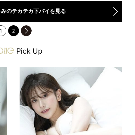
るみのテカテカ下パイを見る
1
2
のページへ
gravure-grazie
Pick Up