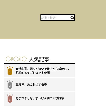
gravure-grazie
人気記事
倉持由香、四つん這いで後ろから横から…
1
幻想的ヒップショット公開
星野琴、あふれ出す色香
2
あまつまりな、すっぴん寝ころび誘惑
3