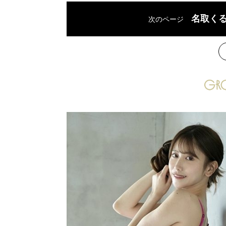
名取く
次のページ
次