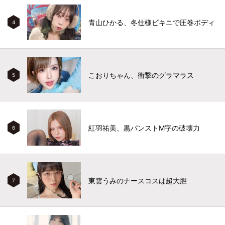
青山ひかる、冬仕様ビキニで圧巻ボディ
4
こおりちゃん、衝撃のグラマラス
5
紅羽祐美、黒パンストM字の破壊力
6
東雲うみのナースコスは超大胆
7