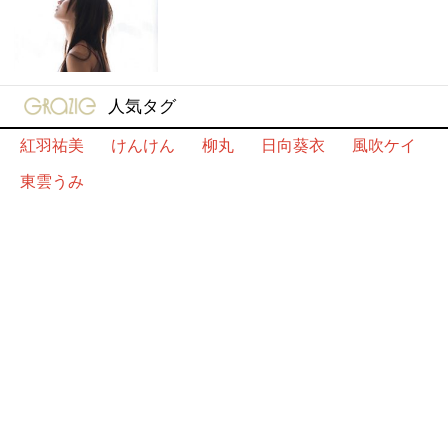
gravure-grazie
人気タグ
紅羽祐美
けんけん
柳丸
日向葵衣
風吹ケイ
東雲うみ