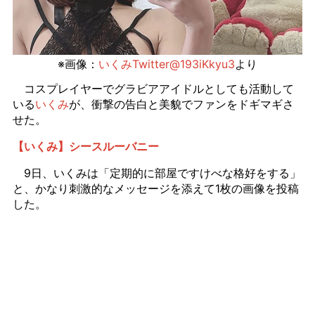
※画像：
いくみTwitter@193iKkyu3
より
コスプレイヤーでグラビアアイドルとしても活動して
いる
いくみ
が、衝撃の告白と美貌でファンをドギマギさ
せた。
【いくみ】シースルーバニー
9日、いくみは「定期的に部屋ですけべな格好をする」
と、かなり刺激的なメッセージを添えて1枚の画像を投稿
した。