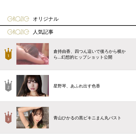
gravure-grazie
オリジナル
gravure-grazie
人気記事
倉持由香、四つん這いで後ろから横か
ら…幻想的ヒップショット公開
星野琴、あふれ出す色香
青山ひかるの黒ビキニまん丸バスト