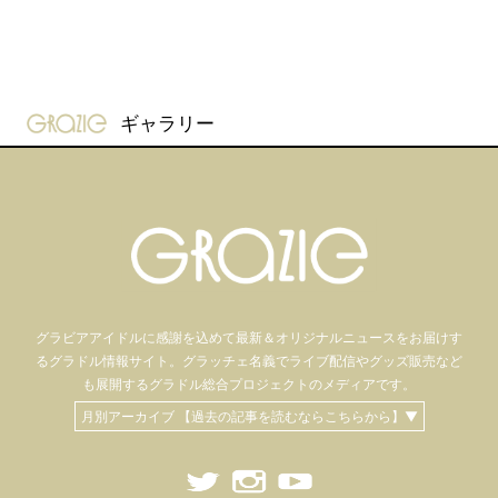
gravure-grazie
ギャラリー
グラビアアイドル
に感謝を込めて
最新＆オリジナルニュースをお届けす
るグラドル情報サイト。
グラッチェ名義で
ライブ配信や
グッズ販売など
も
展開するグラドル総合プロジェクトのメディアです。
月別アーカイブ 【過去の記事を読むならこちらから】▼