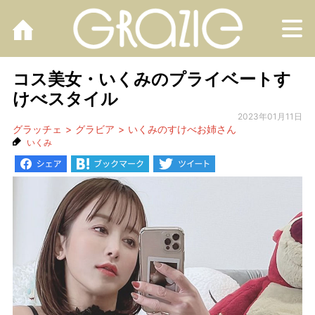
M
コス美女・いくみのプライベートす
けべスタイル
2023年01月11日
グラッチェ
グラビア
いくみのすけべお姉さん
いくみ