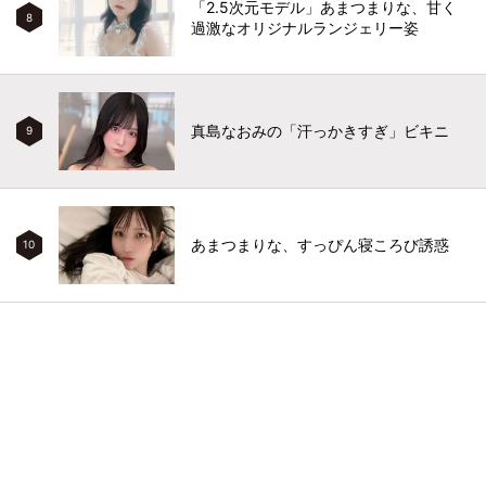
「2.5次元モデル」あまつまりな、甘く
8
過激なオリジナルランジェリー姿
真島なおみの「汗っかきすぎ」ビキニ
9
あまつまりな、すっぴん寝ころび誘惑
10