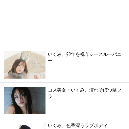
いくみ、卯年を祝うシースルーバニ
ー
コス美女・いくみ、濡れそぼつ髪ブ
ラ
いくみ、色香漂うラブボディ