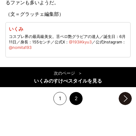
るファンも多いようだ。
（文＝グラッチェ編集部）
いくみ
コスプレ界の最高級美女。舌ペロ艶グラビアの達人／誕生日：6月
11日／身長：155センチ／公式X：
@193iKkyu3
／公式Instagram：
@nomita193
次のページ
いくみのすけべスタイルを見る
1
2
次のページへ