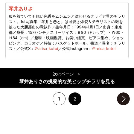
琴井ありさ
服を着ていても鋭い色香をムンムンと漂わせるグラビア界のチラリ
スト。1st写真集『琴井と恋と』は可愛さ炸裂＆チラリストの殻を
破った大胆露出の意欲作／生年月日：1994年1月1日／出身：東京
都／身長：157センチ／スリーサイズ：Ｂ86（Fカップ）・Ｗ60・
Ｈ84（cm）／趣味：映画鑑賞、お笑い鑑賞、ピアス集め、ショッ
ピング、カラオケ／特技：バスケットボール、書道／異名：チラリ
スト／公式X：
＠arisa_kotoi
／公式Instagram：
＠arisa_kotoi
次のページ
琴井ありさの挑発的な美ヒップチラリを見る
1
2
次のページへ