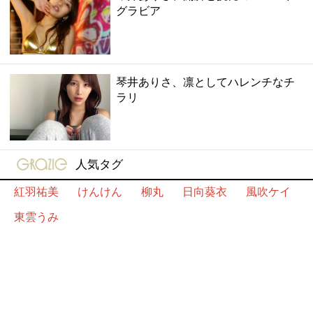
グラビア
琴井ありさ、凛としてハレンチなチ
ラリ
gravure-grazie
人気タグ
紅羽祐美
けんけん
柳丸
日向葵衣
風吹ケイ
東雲うみ