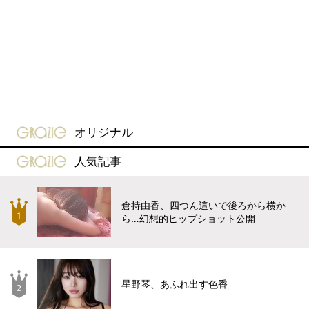
gravure-grazie
オリジナル
gravure-grazie
人気記事
倉持由香、四つん這いで後ろから横か
ら…幻想的ヒップショット公開
星野琴、あふれ出す色香