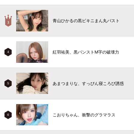
青山ひかるの黒ビキニまん丸バスト
紅羽祐美、黒パンストM字の破壊力
4
あまつまりな、すっぴん寝ころび誘惑
5
こおりちゃん、衝撃のグラマラス
6