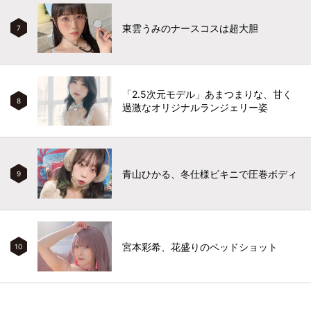
東雲うみのナースコスは超大胆
7
「2.5次元モデル」あまつまりな、甘く
8
過激なオリジナルランジェリー姿
青山ひかる、冬仕様ビキニで圧巻ボディ
9
宮本彩希、花盛りのベッドショット
10