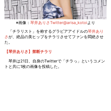
※画像：
琴井ありさTwitter@arisa_kotoi
より
「チラリスト」を称するグラビアアイドルの
琴井あり
さ
が、絶品の美ヒップをチラリさせてファンを悶絶させ
た。
【琴井ありさ】禁断チラリ
琴井は21日、自身のTwitterで「チラっ」というコメン
トと共に1枚の画像を投稿した。