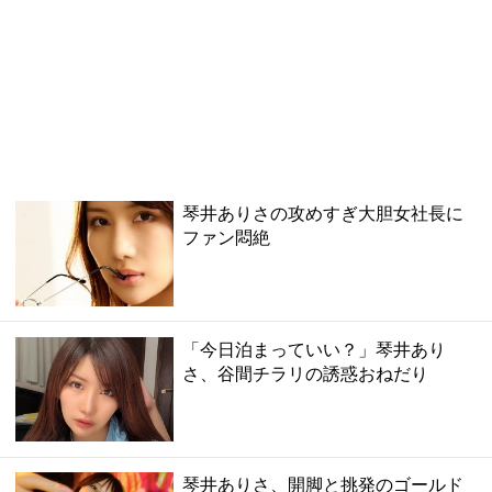
琴井ありさの攻めすぎ大胆女社長に
ファン悶絶
「今日泊まっていい？」琴井あり
さ、谷間チラリの誘惑おねだり
琴井ありさ、開脚と挑発のゴールド