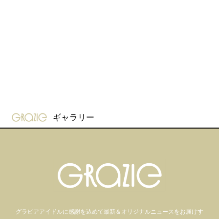
gravure-grazie
ギャラリー
グラビアアイドル
に感謝を込めて
最新＆オリジナルニュースをお届けす