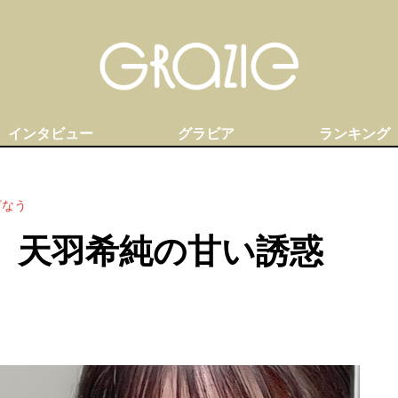
インタビュー
グラビア
ランキング
ざなう
」天羽希純の甘い誘惑