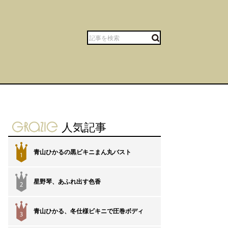
gravure-grazie
人気記事
青山ひかるの黒ビキニまん丸バスト
1
星野琴、あふれ出す色香
2
青山ひかる、冬仕様ビキニで圧巻ボディ
3