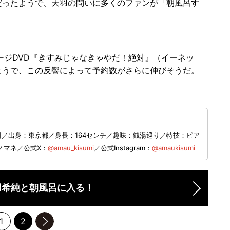
ったようで、天羽の問いに多くのファンが「朝風呂す
ジDVD『きすみじゃなきゃやだ！絶対』（イーネッ
ようで、この反響によって予約数がさらに伸びそうだ。
日／出身：東京都／身長：164センチ／趣味：銭湯巡り／特技：ピア
モノマネ／公式X：
@amau_kisumi
／公式Instagram：
@amaukisumi
羽希純と朝風呂に入る！
1
2
のページへ