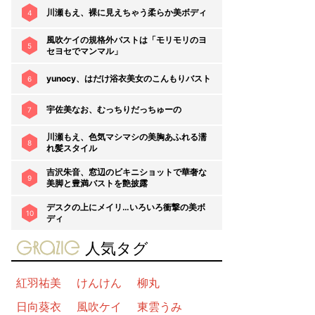
川瀬もえ、裸に見えちゃう柔らか美ボディ
4
風吹ケイの規格外バストは「モリモリのヨ
5
セヨセでマンマル」
yunocy、はだけ浴衣美女のこんもりバスト
6
宇佐美なお、むっちりだっちゅーの
7
川瀬もえ、色気マシマシの美胸あふれる濡
8
れ髪スタイル
吉沢朱音、窓辺のビキニショットで華奢な
9
美脚と豊満バストを艶披露
デスクの上にメイリ…いろいろ衝撃の美ボ
10
ディ
gravure-grazie
人気タグ
紅羽祐美
けんけん
柳丸
日向葵衣
風吹ケイ
東雲うみ