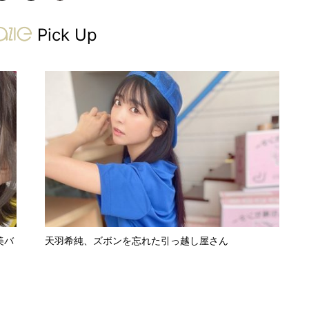
gravure-grazie
Pick Up
美バ
天羽希純、ズボンを忘れた引っ越し屋さん