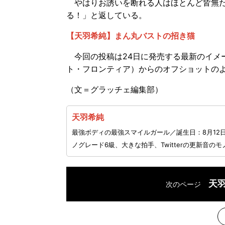
やはりお誘いを断れる人はほとんど皆無だ
る！」と返している。
【天羽希純】まん丸バストの招き猫
今回の投稿は24日に発売する最新のイメー
ト・フロンティア）からのオフショットの
（文＝グラッチェ編集部）
天羽希純
最強ボディの最強スマイルガール／誕生日：8月12
ノグレード6級、大きな拍手、Twitterの更新音の
天
次のページ
次