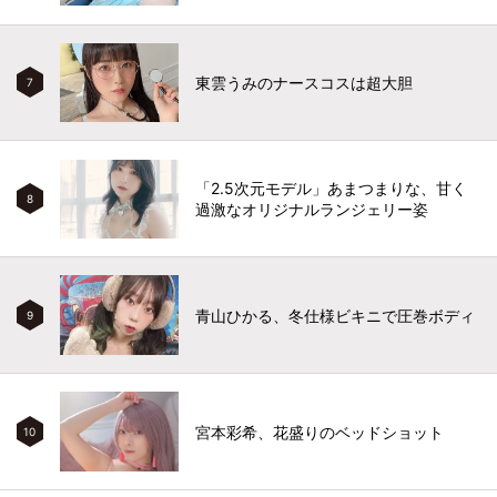
東雲うみのナースコスは超大胆
7
「2.5次元モデル」あまつまりな、甘く
8
過激なオリジナルランジェリー姿
青山ひかる、冬仕様ビキニで圧巻ボディ
9
宮本彩希、花盛りのベッドショット
10