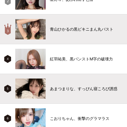
青山ひかるの黒ビキニまん丸バスト
紅羽祐美、黒パンストM字の破壊力
4
あまつまりな、すっぴん寝ころび誘惑
5
こおりちゃん、衝撃のグラマラス
6