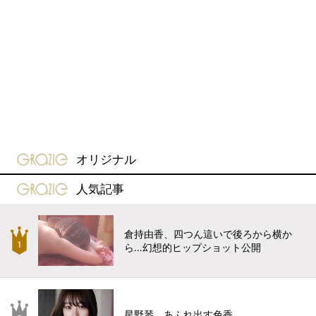
gravure-grazie
オリジナル
gravure-grazie
人気記事
倉持由香、四つん這いで後ろから横か
ら…幻想的ヒップショット公開
星野琴、あふれ出す色香