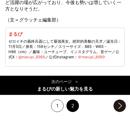
ど活躍の場が広がっており、今後も勢いは増していく一
方となりそうだ。
（文＝グラッチェ編集部）
まるぴ
ゼロイチの最終兵器にして最強美女。絶対的美貌の天才／誕生日：
11月5日／身長：156センチ／スリーサイズ：B85・W65・
H86（cm）／趣味：ユーチューブ、インスタグラム、音ゲー／公
式X：
@marupi_8989
／公式Instagram：
＠marupi_8989
次のページ
まるぴの新しい魅力を見る
1
2
次のページへ