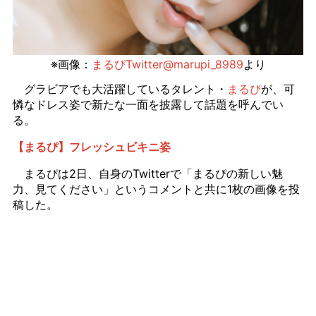
※画像：
まるぴTwitter@marupi_8989
より
グラビアでも大活躍しているタレント・
まるぴ
が、可
憐なドレス姿で新たな一面を披露して話題を呼んでい
る。
【まるぴ】フレッシュビキニ姿
まるぴは2日、自身のTwitterで「まるぴの新しい魅
力、見てください」というコメントと共に1枚の画像を投
稿した。