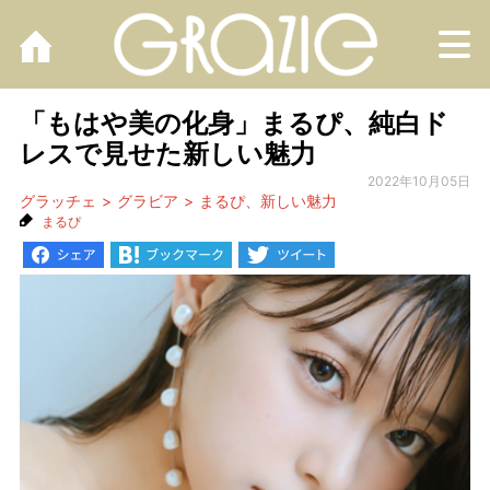
M
「もはや美の化身」まるぴ、純白ド
レスで見せた新しい魅力
2022年10月05日
グラッチェ
グラビア
まるぴ、新しい魅力
まるぴ