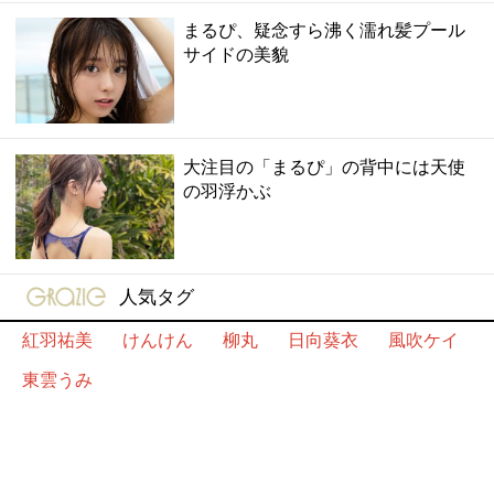
まるぴ、疑念すら沸く濡れ髪プール
サイドの美貌
大注目の「まるぴ」の背中には天使
の羽浮かぶ
gravure-grazie
人気タグ
紅羽祐美
けんけん
柳丸
日向葵衣
風吹ケイ
東雲うみ