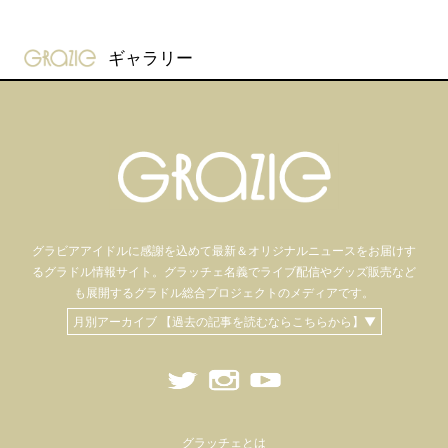
gravure-grazie
ギャラリー
グラビアアイドル
に感謝を込めて
最新＆オリジナルニュースをお届けす
るグラドル情報サイト。
グラッチェ名義で
ライブ配信や
グッズ販売など
も
展開するグラドル総合プロジェクトのメディアです。
月別アーカイブ 【過去の記事を読むならこちらから】▼
グラッチェとは