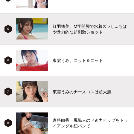
紅羽祐美、M字開脚で水着ズラし…もは
5
や暴力的な超刺激ショット
東雲うみ、ニット＆ニット
6
東雲うみのナースコスは超大胆
7
倉持由香、尻職人のド迫力ヒップをトラ
8
イアングル紐パンで