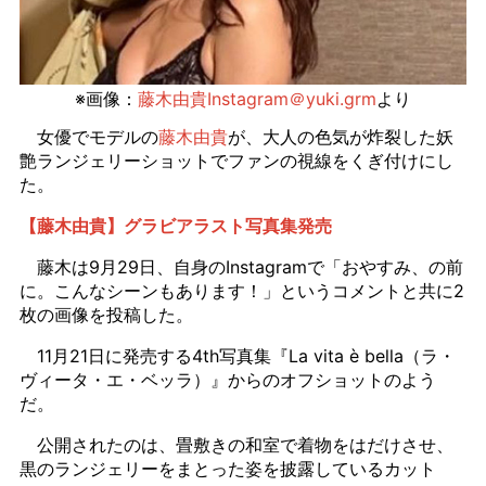
※画像：
藤木由貴Instagram＠yuki.grm
より
女優でモデルの
藤木由貴
が、大人の色気が炸裂した妖
艶ランジェリーショットでファンの視線をくぎ付けにし
た。
【藤木由貴】グラビアラスト写真集発売
藤木は9月29日、自身のInstagramで「おやすみ、の前
に。こんなシーンもあります！」というコメントと共に2
枚の画像を投稿した。
11月21日に発売する4th写真集『La vita è bella（ラ・
ヴィータ・エ・ベッラ）』からのオフショットのよう
だ。
公開されたのは、畳敷きの和室で着物をはだけさせ、
黒のランジェリーをまとった姿を披露しているカット