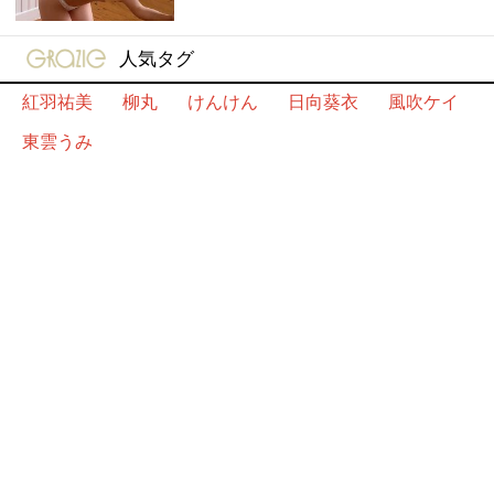
gravure-grazie
人気タグ
紅羽祐美
柳丸
けんけん
日向葵衣
風吹ケイ
東雲うみ