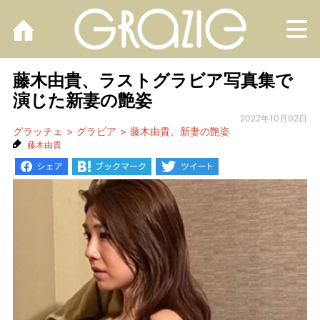
M
藤木由貴、ラストグラビア写真集で
演じた新妻の艶姿
2022年10月02日
グラッチェ
グラビア
藤木由貴、新妻の艶姿
藤木由貴