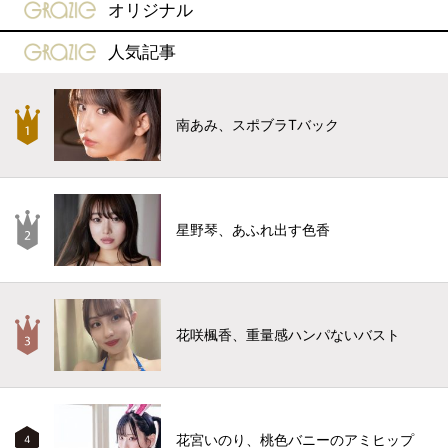
gravure-grazie
オリジナル
gravure-grazie
人気記事
南あみ、スポブラTバック
星野琴、あふれ出す色香
花咲楓香、重量感ハンパないバスト
花宮いのり、桃色バニーのアミヒップ
4