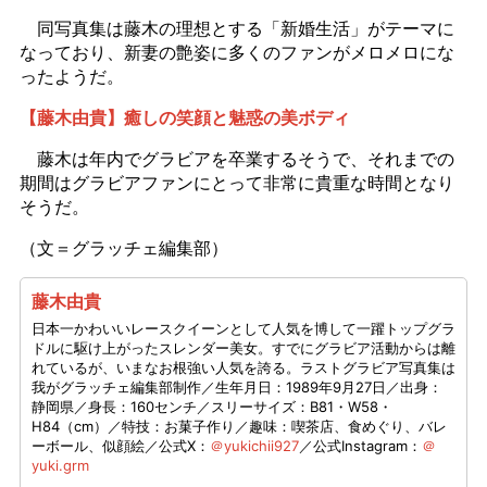
同写真集は藤木の理想とする「新婚生活」がテーマに
なっており、新妻の艶姿に多くのファンがメロメロにな
ったようだ。
【藤木由貴】癒しの笑顔と魅惑の美ボディ
藤木は年内でグラビアを卒業するそうで、それまでの
期間はグラビアファンにとって非常に貴重な時間となり
そうだ。
（文＝グラッチェ編集部）
藤木由貴
日本一かわいいレースクイーンとして人気を博して一躍トップグラ
ドルに駆け上がったスレンダー美女。すでにグラビア活動からは離
れているが、いまなお根強い人気を誇る。ラストグラビア写真集は
我がグラッチェ編集部制作／生年月日：1989年9月27日／出身：
静岡県／身長：160センチ／スリーサイズ：B81・W58・
H84（cm）／特技：お菓子作り／趣味：喫茶店、食めぐり、バレ
ーボール、似顔絵／公式X：
＠yukichii927
／公式Instagram：
＠
yuki.grm