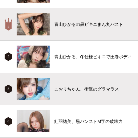
青山ひかるの黒ビキニまん丸バスト
青山ひかる、冬仕様ビキニで圧巻ボディ
4
こおりちゃん、衝撃のグラマラス
5
紅羽祐美、黒パンストM字の破壊力
6