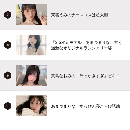
東雲うみのナースコスは超大胆
7
「2.5次元モデル」あまつまりな、甘く
8
過激なオリジナルランジェリー姿
真島なおみの「汗っかきすぎ」ビキニ
9
あまつまりな、すっぴん寝ころび誘惑
10