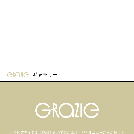
gravure-grazie
ギャラリー
グラビアアイドル
に感謝を込めて
最新＆オリジナルニュースをお届けす