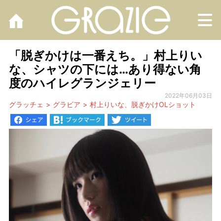
M
「脱ぎかけは一番えち。」村上りい
な、シャツの下には…あり得ない角
度のハイレグランジェリー
2022年06月03日
グラッチェ
グラビア
村上りいな、脱ぎかけOLショット