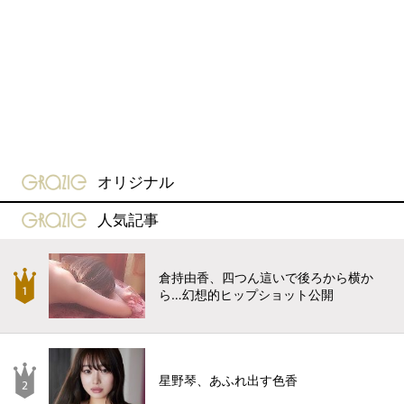
gravure-grazie
オリジナル
gravure-grazie
人気記事
倉持由香、四つん這いで後ろから横か
ら…幻想的ヒップショット公開
星野琴、あふれ出す色香