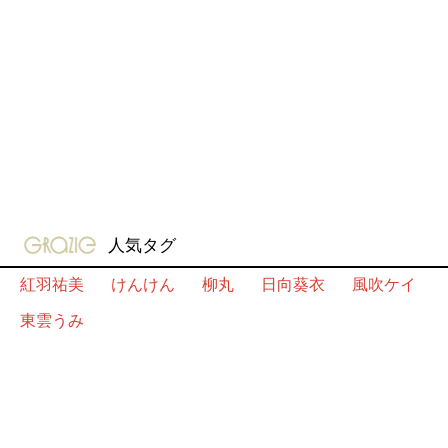
gravure-grazie
人気タグ
紅羽祐美
けんけん
柳丸
日向葵衣
風吹ケイ
東雲うみ