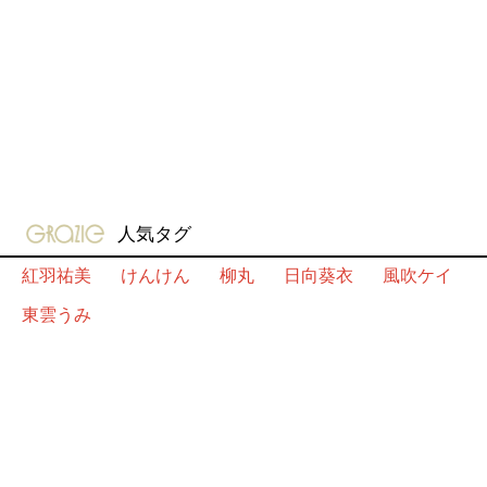
gravure-grazie
人気タグ
紅羽祐美
けんけん
柳丸
日向葵衣
風吹ケイ
東雲うみ