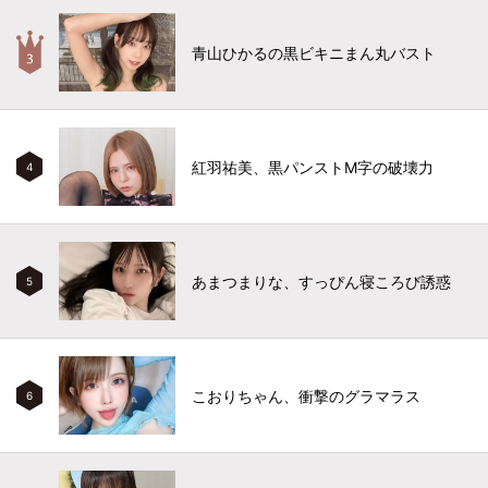
青山ひかるの黒ビキニまん丸バスト
紅羽祐美、黒パンストM字の破壊力
4
あまつまりな、すっぴん寝ころび誘惑
5
こおりちゃん、衝撃のグラマラス
6