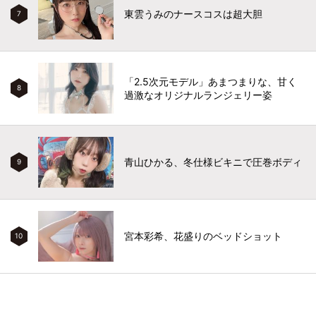
東雲うみのナースコスは超大胆
7
「2.5次元モデル」あまつまりな、甘く
8
過激なオリジナルランジェリー姿
青山ひかる、冬仕様ビキニで圧巻ボディ
9
宮本彩希、花盛りのベッドショット
10