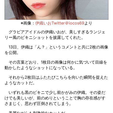
※画像：
伊織いおTwitter＠iocos69
より
グラビアアイドルの伊織いおが、美しすぎるランジェ
リー風のビキニショットを披露してくれた。
13日、伊織は「ん？」というコメントと共に2枚の画像
を公開。
その言葉どおり、1枚目の画像は何かに気づいて目線を
動かしたようなショットになっている。
それから2枚目はふたたびこちらを向いた瞬間を捉えた
ようなカットだ。
いずれも黒のビキニで少し前かがみの伊織。その姿だ
けでも美しいが、前のめりということで胸の存在感がす
さまじく、思わず圧倒されてしまう。
美麗ながらも刺激的なカットだ。