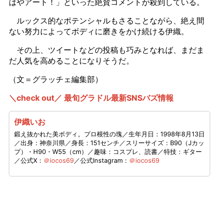
はやアート！」といった絶賛コメントが殺到している。
ルックス的なポテンシャルもさることながら、絶え間
ない努力によってボディに磨きをかけ続ける伊織。
その上、ツイートなどの投稿も巧みとなれば、まだま
だ人気を高めることになりそうだ。
（文＝グラッチェ編集部）
＼check out／ 最旬グラドル最新SNSバズ情報
伊織いお
鍛え抜かれた美ボディ。プロ根性の塊／生年月日：1998年8月13日
／出身：神奈川県／身長：151センチ／スリーサイズ：B90（Jカッ
プ）・H90・W55（cm）／趣味：コスプレ、読書／特技：ギター
／公式X：
＠iocos69
／公式Instagram：
＠iocos69