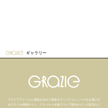
gravure-grazie
ギャラリー
グラビアアイドル
に感謝を込めて
最新＆オリジナルニュースをお届けす
るグラドル情報サイト。
グラッチェ名義で
ライブ配信や
グッズ販売など