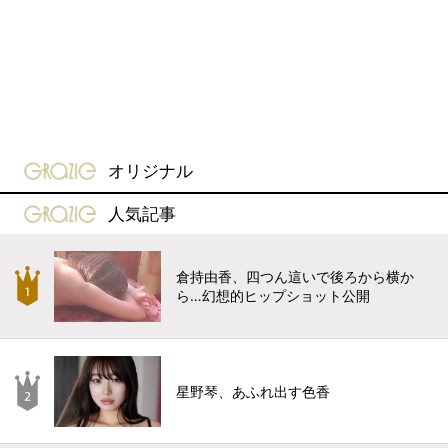
gravure-grazie
オリジナル
gravure-grazie
人気記事
倉持由香、四つん這いで後ろから横か
ら…幻想的ヒップショット公開
星野琴、あふれ出す色香