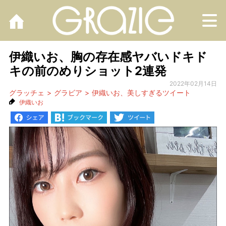
M
伊織いお、胸の存在感ヤバいドキド
キの前のめりショット2連発
2022年02月14日
グラッチェ
グラビア
伊織いお、美しすぎるツイート
伊織いお