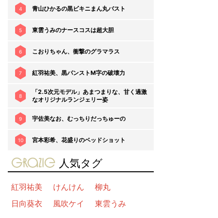
青山ひかるの黒ビキニまん丸バスト
4
東雲うみのナースコスは超大胆
5
こおりちゃん、衝撃のグラマラス
6
紅羽祐美、黒パンストM字の破壊力
7
「2.5次元モデル」あまつまりな、甘く過激
8
なオリジナルランジェリー姿
宇佐美なお、むっちりだっちゅーの
9
宮本彩希、花盛りのベッドショット
10
gravure-grazie
人気タグ
紅羽祐美
けんけん
柳丸
日向葵衣
風吹ケイ
東雲うみ