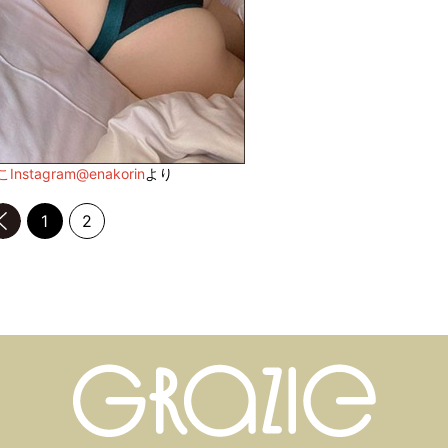
Instagram@enakorin
より
前のページへ
1
2