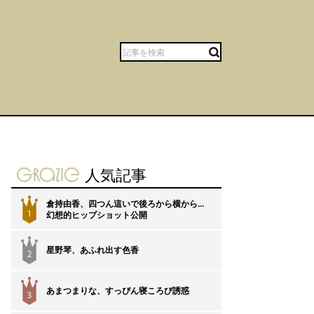
gravure-grazie
人気記事
倉持由香、四つん這いで後ろから横から…
1
幻想的ヒップショット公開
星野琴、あふれ出す色香
2
あまつまりな、すっぴん寝ころび誘惑
3