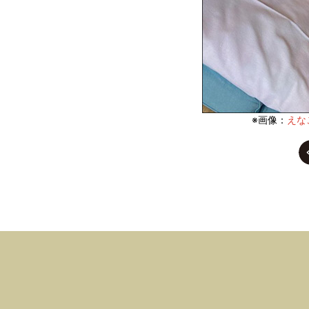
※画像：
えなこ