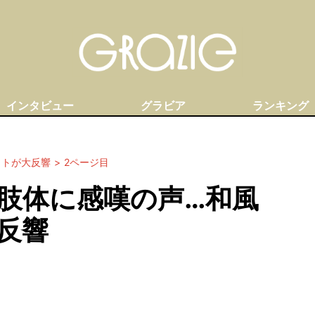
インタビュー
グラビア
ランキング
ットが大反響
2ページ目
肢体に感嘆の声…和風
反響