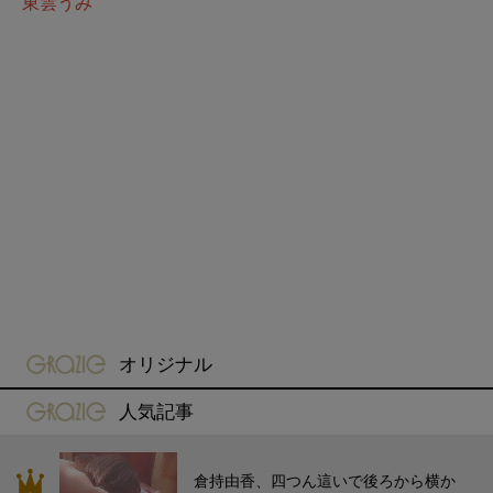
東雲うみ
gravure-grazie
オリジナル
gravure-grazie
人気記事
倉持由香、四つん這いで後ろから横か