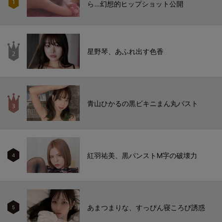
ら…幻想的ヒップショット公開
星野琴、あふれ出す色香
青山ひかるの黒ビキニまん丸バスト
紅羽祐美、黒パンストM字の破壊力
4
あまつまりな、すっぴん寝ころび誘惑
5