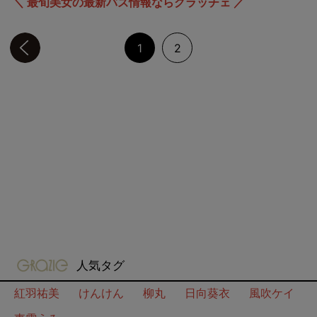
＼ 最旬美女の最新バズ情報ならグラッチェ ／
前のページへ
1
2
gravure-grazie
人気タグ
紅羽祐美
けんけん
柳丸
日向葵衣
風吹ケイ