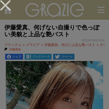
M
伊藤愛真、何げない自撮りで色っぽ
い美貌と上品な艶バスト
2022年08月10日
グラッチェ
グラビア
伊藤愛真、何げに上品な艶バスト
2ペ
伊藤愛真