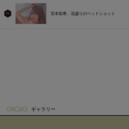
宮本彩希、花盛りのベッドショット
10
gravure-grazie
ギャラリー