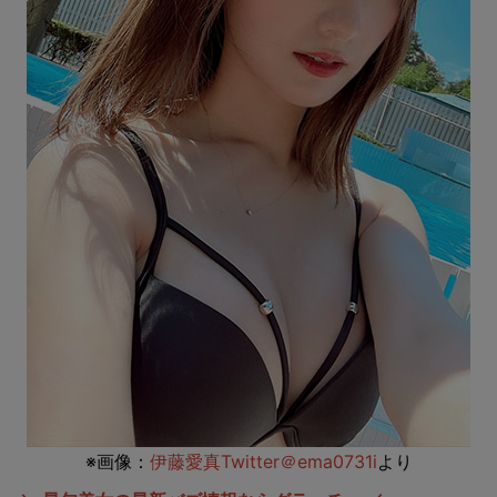
※画像：
伊藤愛真Twitter＠ema0731i
より