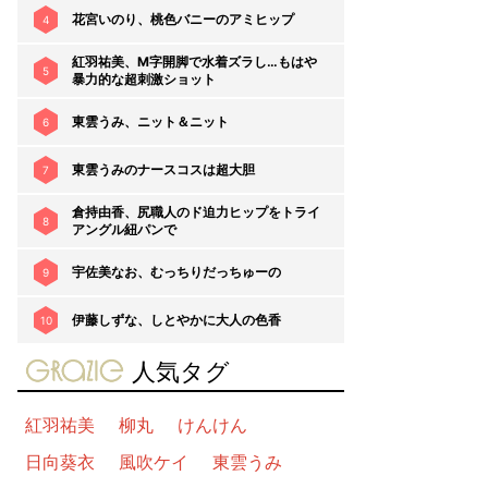
花宮いのり、桃色バニーのアミヒップ
4
紅羽祐美、M字開脚で水着ズラし…もはや
5
暴力的な超刺激ショット
東雲うみ、ニット＆ニット
6
東雲うみのナースコスは超大胆
7
倉持由香、尻職人のド迫力ヒップをトライ
8
アングル紐パンで
宇佐美なお、むっちりだっちゅーの
9
伊藤しずな、しとやかに大人の色香
10
gravure-grazie
人気タグ
紅羽祐美
柳丸
けんけん
日向葵衣
風吹ケイ
東雲うみ