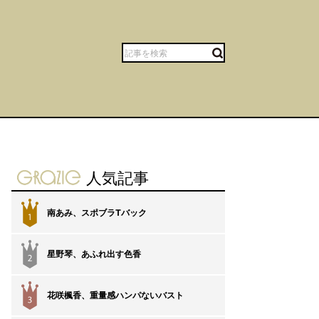
gravure-grazie
人気記事
南あみ、スポブラTバック
1
星野琴、あふれ出す色香
2
花咲楓香、重量感ハンパないバスト
3