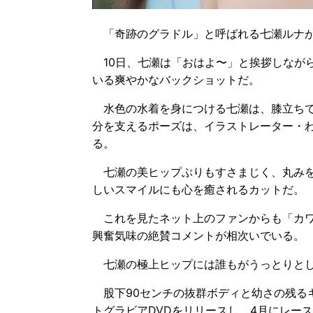
「奇跡のグラドル」と呼ばれる七瀬ルナが圧倒
10日、七瀬は「おはよ〜」と挨拶しなが
いる爽やかなバックショットだ。
水色の水着を身につける七瀬は、膝立ちで
分を支えるポーズは、イラストレーター・
る。
七瀬の美ヒップぶりもすさまじく、丸みを
しいスマイルにも心を癒されるカットだ。
これを見たネット上のファンからも「カワ
興奮気味の絶賛コメントが相次いでいる。
七瀬の極上ヒップには誰もがうっとりとし
股下90センチの抜群ボディと幼さの残る
トグラビアDVDをリリースし、4月にレー