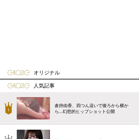
gravure-grazie
オリジナル
gravure-grazie
人気記事
倉持由香、四つん這いで後ろから横か
ら…幻想的ヒップショット公開