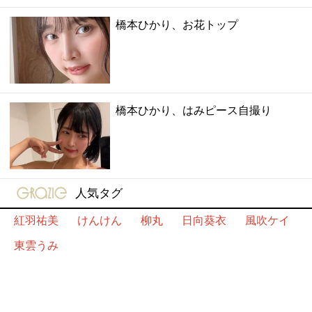
橋本ひかり、お花トップ
橋本ひかり、はみピース自撮り
gravure-grazie
人気タグ
紅羽祐美
けんけん
柳丸
日向葵衣
風吹ケイ
東雲うみ