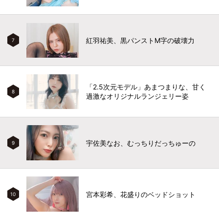
紅羽祐美、黒パンストM字の破壊力
7
「2.5次元モデル」あまつまりな、甘く
8
過激なオリジナルランジェリー姿
宇佐美なお、むっちりだっちゅーの
9
宮本彩希、花盛りのベッドショット
10