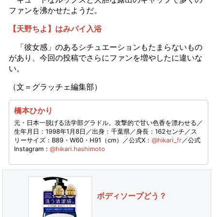
ファンを沸かせたようだ。
【天野ちよ】はみパイ入浴
「彼女感」のあるシチュエーションもたまらないもの
があり、今回の投稿でさらにファンを増やしたに違いな
い。
（文＝グラッチェ編集部）
橋本ひかり
元・日本一脱げる法学部グラドル。攻撃的で甘い色香を漂わせる／
生年月日：1998年1月8日／出身：千葉県／身長：162センチ／ス
リーサイズ：B89・W60・H91（cm）／公式X：
@hikari_fr
／公式
Instagram：
@hikari.hashimoto
ボディソープどう？