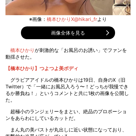
※画像：
橋本ひかりX@hikari_fr
より
画像全体を見る
橋本ひかり
が刺激的な「お風呂のお誘い」でファンを
動揺させた。
【橋本ひかり】つよつよ美ボディ
グラビアアイドルの橋本ひかりは19日、自身のX（旧
Twitter）で「一緒にお風呂入ろう〜！どっちが我慢でき
るか勝負ね！」というコメントと共に1枚の画像を公開し
た。
超極小のランジェリーをまとい、絶品のプロポーショ
ンをあらわにしているカットだ。
まん丸の美バストが丸出しに近い状態になっており、