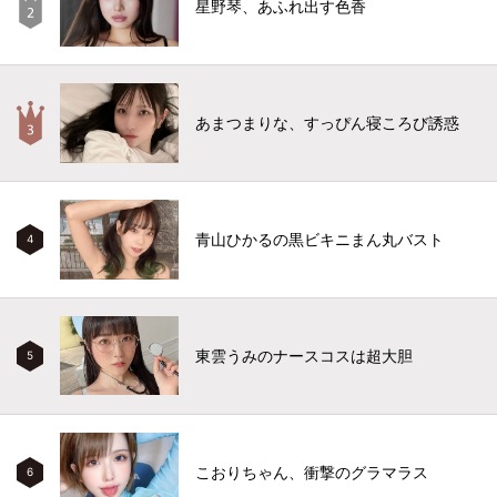
星野琴、あふれ出す色香
あまつまりな、すっぴん寝ころび誘惑
青山ひかるの黒ビキニまん丸バスト
4
東雲うみのナースコスは超大胆
5
こおりちゃん、衝撃のグラマラス
6