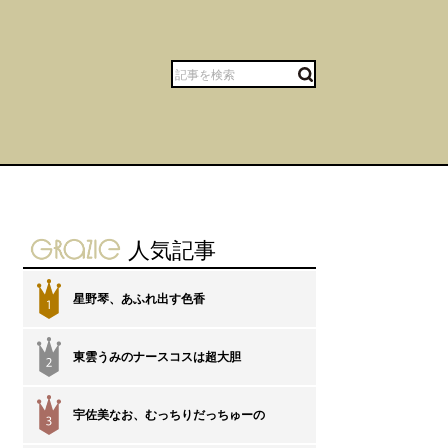
gravure-grazie
人気記事
星野琴、あふれ出す色香
1
東雲うみのナースコスは超大胆
2
宇佐美なお、むっちりだっちゅーの
3