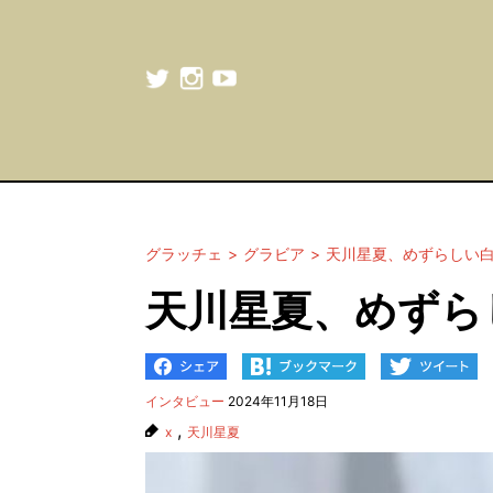
グラッチェ
グラビア
天川星夏、めずらしい
天川星夏、めずら
インタビュー
2024年11月18日
,
x
天川星夏