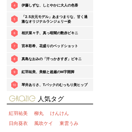
伊藤しずな、しとやかに大人の色香
4
「2.5次元モデル」あまつまりな、甘く過
5
激なオリジナルランジェリー姿
相沢菜々子、真っ暗闇の艶赤ビキニ
6
宮本彩希、花盛りのベッドショット
7
真島なおみの「汗っかきすぎ」ビキニ
8
紅羽祐美、美貌と超越のM字開脚
9
琴井ありさ、Tバックのむっちり美ヒップ
10
gravure-grazie
人気タグ
紅羽祐美
柳丸
けんけん
日向葵衣
風吹ケイ
東雲うみ