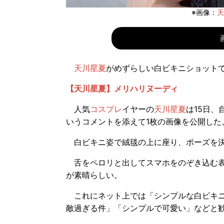
※画像：
天
天川星夏
がめずらしい白ビキニショット
【天川星夏】メリハリヌーディ
人気
コスプレ
イヤーの
天川星夏
は15日、
いうコメントを添えて1枚の画像を公開した
白ビキニ姿で絨毯の上に座り、ポーズを決
舌をペロリと出してスマホをのぞき込む表
が素晴らしい。
これにネット上では「シンプルな白ビキニ
敵過ぎる件」「シンプルで可愛い」などと