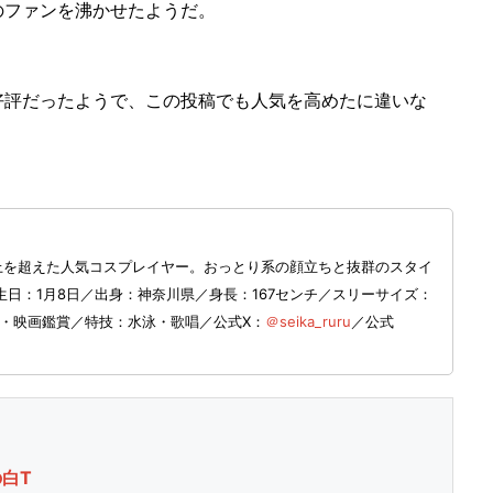
ファンを沸かせたようだ。
評だったようで、この投稿でも人気を高めたに違いな
以上を超えた人気コスプレイヤー。おっとり系の顔立ちと抜群のスタイ
日：1月8日／出身：神奈川県／身長：167センチ／スリーサイズ：
オケ・映画鑑賞／特技：水泳・歌唱／公式X：
＠seika_ruru
／公式
白T