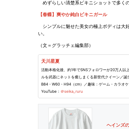
めずらしい清楚系ビキニショットで多くの
【春蝶】爽やか純白ビキニガール
シンプルに魅せた美女の極上ボディは大好
い。
（文＝グラッチェ編集部）
天川星夏
活動本格化後、約1年でSNSフォロワーが20万人
ルを武器にネットを癒しまくる新世代クイーン／誕生
B84・W60・H94（cm）／趣味：ゲーム・カラ
YouTube：
＠seika_ruru
ヘインズの