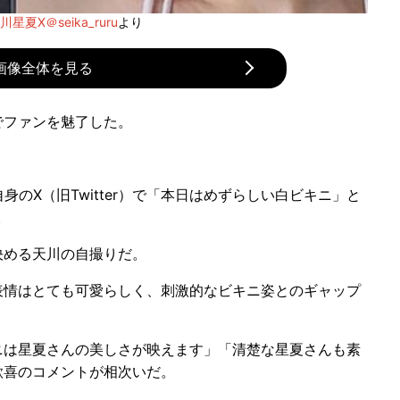
川星夏X＠seika_ruru
より
画像全体を見る
でファンを魅了した。
自身のX（旧Twitter）で「本日はめずらしい白ビキニ」と
。
める天川の自撮りだ。
情はとても可愛らしく、刺激的なビキニ姿とのギャップ
は星夏さんの美しさが映えます」「清楚な星夏さんも素
歓喜のコメントが相次いだ。