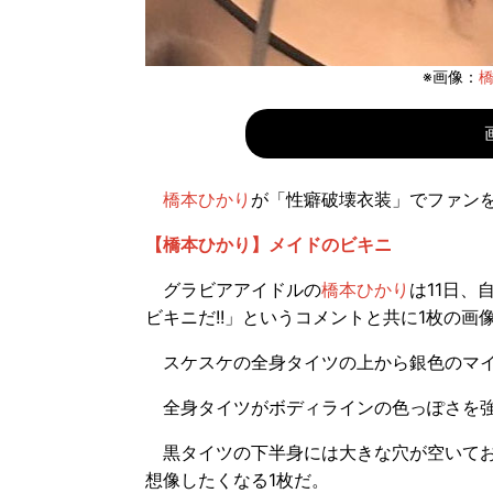
※画像：
橋
橋本ひかり
が「性癖破壊衣装」でファン
【橋本ひかり】メイドのビキニ
グラビアアイドルの
橋本ひかり
は11日、
ビキニだ!!」というコメントと共に1枚の画
スケスケの全身タイツの上から銀色のマイ
全身タイツがボディラインの色っぽさを強
黒タイツの下半身には大きな穴が空いてお
想像したくなる1枚だ。