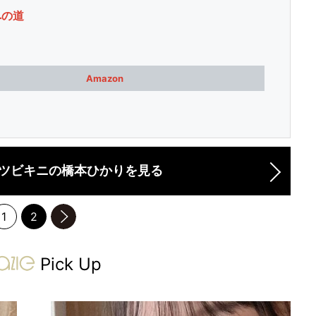
への道
Amazon
ツビキニの橋本ひかりを見る
1
2
のページへ
gravure-grazie
Pick Up