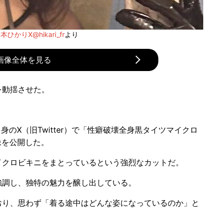
本ひかりX@hikari_fr
より
画像全体を見る
を動揺させた。
自身のX（旧Twitter）で「性癖破壊全身黒タイツマイクロ
像を公開した。
クロビキニをまとっているという強烈なカットだ。
調し、独特の魅力を醸し出している。
り、思わず「着る途中はどんな姿になっているのか」と