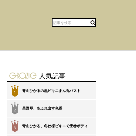
gravure-grazie
人気記事
青山ひかるの黒ビキニまん丸バスト
1
星野琴、あふれ出す色香
2
青山ひかる、冬仕様ビキニで圧巻ボディ
3