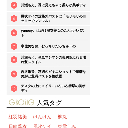
川瀬もえ、裸に見えちゃう柔らか美ボディ
4
風吹ケイの規格外バストは「モリモリのヨ
5
セヨセでマンマル」
yunocy、はだけ浴衣美女のこんもりバス
6
ト
宇佐美なお、むっちりだっちゅーの
7
川瀬もえ、色気マシマシの美胸あふれる濡
8
れ髪スタイル
吉沢朱音、窓辺のビキニショットで華奢な
9
美脚と豊満バストを艶披露
デスクの上にメイリ…いろいろ衝撃の美ボ
10
ディ
gravure-grazie
人気タグ
紅羽祐美
けんけん
柳丸
日向葵衣
風吹ケイ
東雲うみ