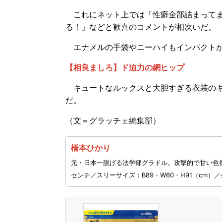
これにネット上では「性癖全部詰まってま
る！」などと歓喜のコメントが相次いだ。
エナメルの手袋やニーハイもインパクトが
【相良ましろ】ド迫力の網ヒップ
キュートなルックスと大胆すぎる衣装のギ
だ。
（文＝グラッチェ編集部）
橋本ひかり
元・日本一脱げる法学部グラドル。攻撃的で甘い色香を
センチ／スリーサイズ：B89・W60・H91（cm）／