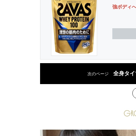
強ボディ
全身タイ
次のページ
次