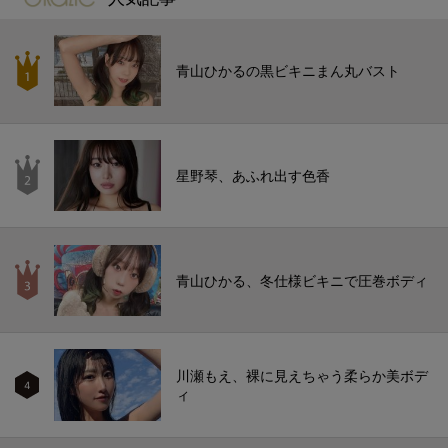
青山ひかるの黒ビキニまん丸バスト
星野琴、あふれ出す色香
青山ひかる、冬仕様ビキニで圧巻ボディ
川瀬もえ、裸に見えちゃう柔らか美ボデ
4
ィ