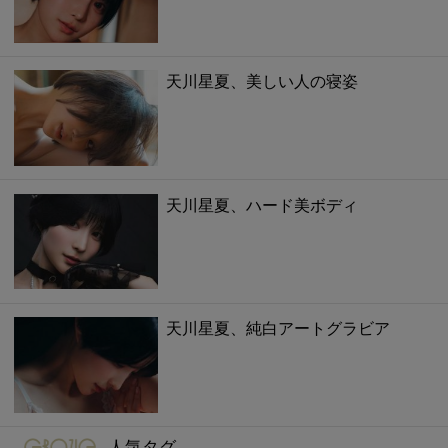
天川星夏、美しい人の寝姿
天川星夏、ハード美ボディ
天川星夏、純白アートグラビア
gravure-grazie
人気タグ