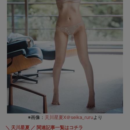
※画像：
天川星夏X＠seika_ruru
より
＼ 天川星夏 ／ 関連記事一覧はコチラ