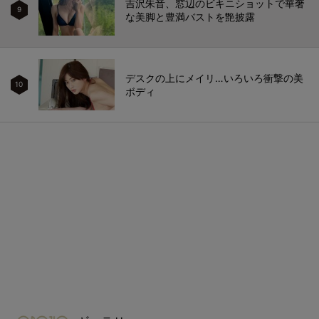
吉沢朱音、窓辺のビキニショットで華奢
9
な美脚と豊満バストを艶披露
デスクの上にメイリ…いろいろ衝撃の美
10
ボディ
gravure-grazie