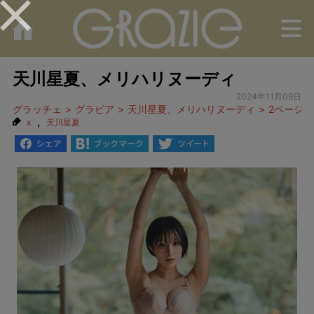
M
天川星夏、メリハリヌーディ
2024年11月09日
グラッチェ
グラビア
天川星夏、メリハリヌーディ
2ページ目
,
x
天川星夏