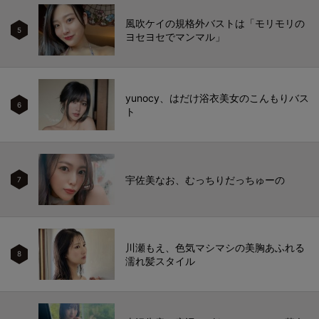
風吹ケイの規格外バストは「モリモリの
5
ヨセヨセでマンマル」
yunocy、はだけ浴衣美女のこんもりバス
6
ト
宇佐美なお、むっちりだっちゅーの
7
川瀬もえ、色気マシマシの美胸あふれる
8
濡れ髪スタイル