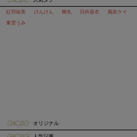
紅羽祐美
けんけん
柳丸
日向葵衣
風吹ケイ
東雲うみ
gravure-grazie
オリジナル
gravure-grazie
人気記事