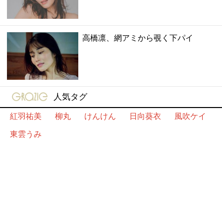
高橋凛、網アミから覗く下パイ
gravure-grazie
人気タグ
紅羽祐美
柳丸
けんけん
日向葵衣
風吹ケイ
東雲うみ