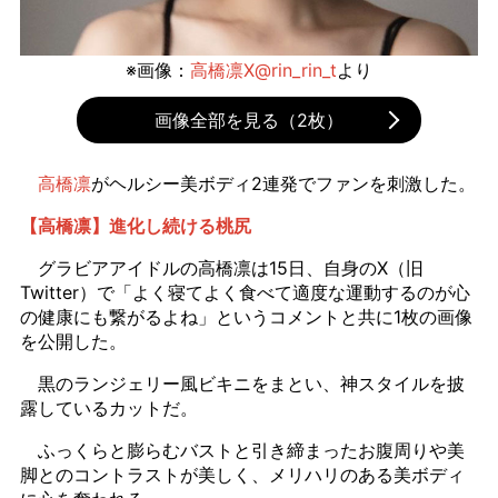
※画像：
高橋凛X@rin_rin_t
より
画像全部を見る（2枚）
高橋凛
がヘルシー美ボディ2連発でファンを刺激した。
【高橋凛】進化し続ける桃尻
グラビアアイドルの高橋凛は15日、自身のX（旧
Twitter）で「よく寝てよく食べて適度な運動するのが心
の健康にも繋がるよね」というコメントと共に1枚の画像
を公開した。
黒のランジェリー風ビキニをまとい、神スタイルを披
露しているカットだ。
ふっくらと膨らむバストと引き締まったお腹周りや美
脚とのコントラストが美しく、メリハリのある美ボディ