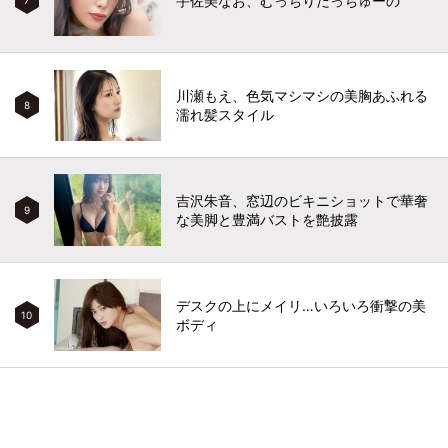
宇佐美なお、むっちりだっちゅーの
川瀬もえ、色気マシマシの美胸あふれる
8
濡れ髪スタイル
吉沢朱音、窓辺のビキニショットで華奢
9
な美脚と豊満バストを艶披露
デスクの上にメイリ…いろいろ衝撃の美
10
ボディ