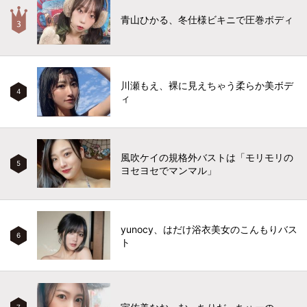
青山ひかる、冬仕様ビキニで圧巻ボディ
川瀬もえ、裸に見えちゃう柔らか美ボデ
4
ィ
風吹ケイの規格外バストは「モリモリの
5
ヨセヨセでマンマル」
yunocy、はだけ浴衣美女のこんもりバス
6
ト
7