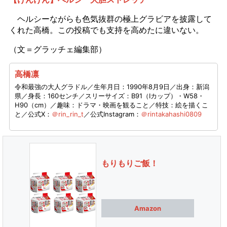
ヘルシーながらも色気抜群の極上グラビアを披露して
くれた高橋。この投稿でも支持を高めたに違いない。
（文＝グラッチェ編集部）
高橋凛
令和最強の大人グラドル／生年月日：1990年8月9日／出身：新潟
県／身長：160センチ／スリーサイズ：B91（Iカップ）・W58・
H90（cm）／趣味：ドラマ・映画を観ること／特技：絵を描くこ
と／公式X：
＠rin_rin_t
／公式Instagram：
＠rintakahashi0809
もりもりご飯！
Amazon