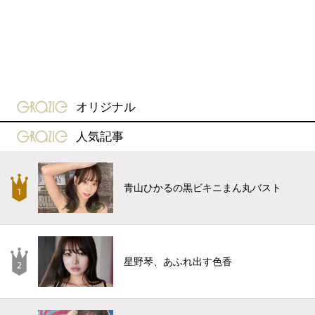
gravure-grazie
オリジナル
gravure-grazie
人気記事
青山ひかるの黒ビキニまん丸バスト
星野琴、あふれ出す色香