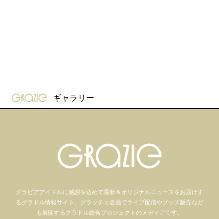
gravure-grazie
ギャラリー
グラビアアイドル
に感謝を込めて
最新＆オリジナルニュースをお届けす
るグラドル情報サイト。
グラッチェ名義で
ライブ配信や
グッズ販売など
も
展開するグラドル総合プロジェクトのメディアです。