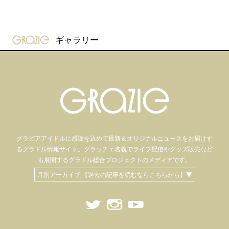
gravure-grazie
ギャラリー
グラビアアイドル
に感謝を込めて
最新＆オリジナルニュースをお届けす
るグラドル情報サイト。
グラッチェ名義で
ライブ配信や
グッズ販売など
も
展開するグラドル総合プロジェクトのメディアです。
月別アーカイブ 【過去の記事を読むならこちらから】▼