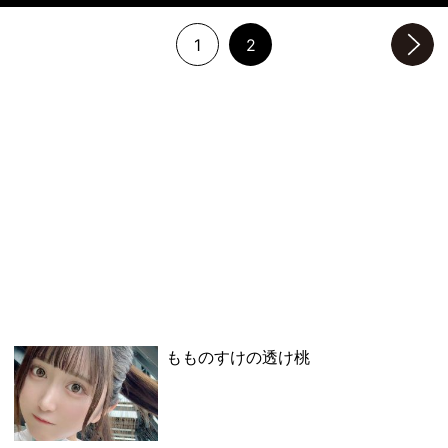
1
2
次のページへ
もものすけの透け桃