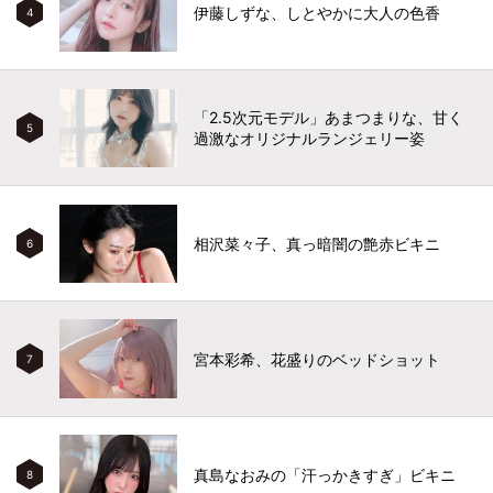
伊藤しずな、しとやかに大人の色香
4
「2.5次元モデル」あまつまりな、甘く
5
過激なオリジナルランジェリー姿
相沢菜々子、真っ暗闇の艶赤ビキニ
6
宮本彩希、花盛りのベッドショット
7
真島なおみの「汗っかきすぎ」ビキニ
8