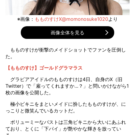
※画像：
もものすけX@momonosuke1020
より
画像全体を見る
もものすけが衝撃のメイドショットでファンを圧倒し
た。
【もものすけ】ゴールドグラマラス
グラビアアイドルのもものすけは4日、自身のX（旧
Twitter）で「雇ってくれますか…？」と問いかけながら1
枚の画像を公開した。
極小ビキニをまといメイドに扮したもものすけが、に
っこりと微笑んでいるカットだ。
ボリューミーなバストは三角ビキニから大いにあふれ
ており、とくに「下パイ」が艶やかな輝きを放ってい