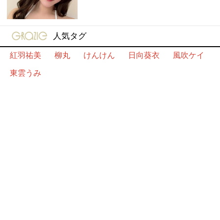
gravure-grazie
人気タグ
紅羽祐美
柳丸
けんけん
日向葵衣
風吹ケイ
東雲うみ