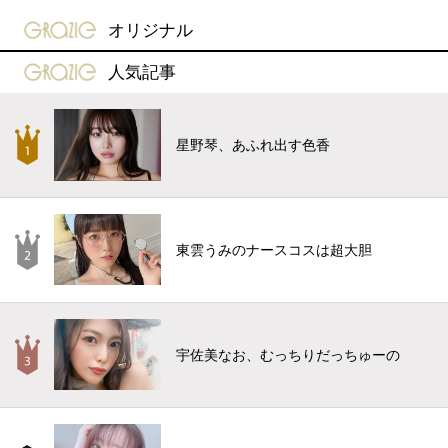
gravure-grazie
オリジナル
gravure-grazie
人気記事
星野琴、あふれ出す色香
東雲うみのナースコスは超大胆
宇佐美なお、むっちりだっちゅーの