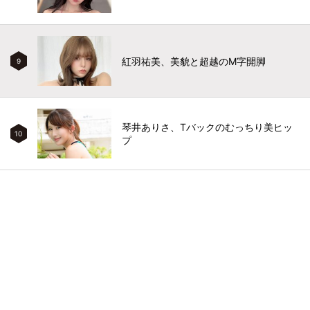
紅羽祐美、美貌と超越のM字開脚
9
琴井ありさ、Tバックのむっちり美ヒッ
10
プ