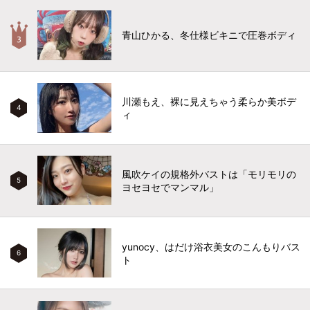
青山ひかる、冬仕様ビキニで圧巻ボディ
川瀬もえ、裸に見えちゃう柔らか美ボデ
4
ィ
風吹ケイの規格外バストは「モリモリの
5
ヨセヨセでマンマル」
yunocy、はだけ浴衣美女のこんもりバス
6
ト