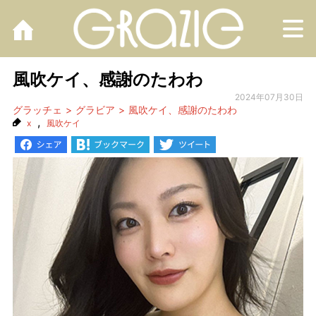
M
風吹ケイ、感謝のたわわ
2024年07月30日
グラッチェ
グラビア
風吹ケイ、感謝のたわわ
,
x
風吹ケイ