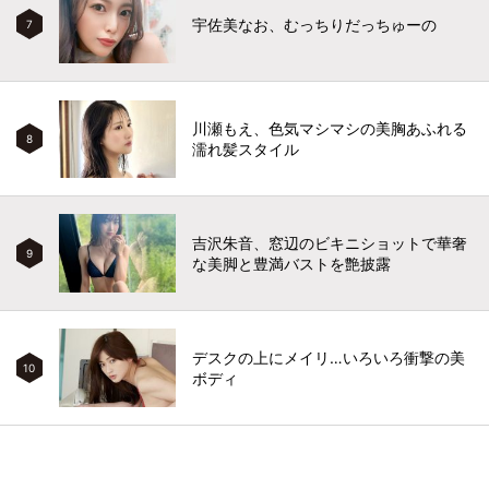
宇佐美なお、むっちりだっちゅーの
7
川瀬もえ、色気マシマシの美胸あふれる
8
濡れ髪スタイル
吉沢朱音、窓辺のビキニショットで華奢
9
な美脚と豊満バストを艶披露
デスクの上にメイリ…いろいろ衝撃の美
10
ボディ