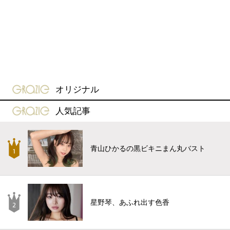
gravure-grazie
オリジナル
gravure-grazie
人気記事
青山ひかるの黒ビキニまん丸バスト
星野琴、あふれ出す色香