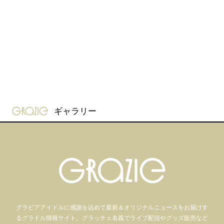
gravure-grazie
ギャラリー
グラビアアイドル
に感謝を込めて
最新＆オリジナルニュースをお届けす
るグラドル情報サイト。
グラッチェ名義で
ライブ配信や
グッズ販売など