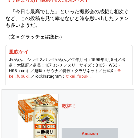
「今日も最高でした」といった撮影会の感想も相次ぐ
など、この投稿を見て幸せなひと時を思い出したファン
も多いようだ。
（文＝グラッチェ編集部）
風吹ケイ
Jやねん。シックスパックやねん／生年月日：1999年4月5日／出
身：大阪府／身長：167センチ／スリーサイズ：B105・W63・
H95（cm）／趣味：サウナ／特技：クラリネット／公式X：
＠
kei_fubuki_
／公式Instagram：
＠kei_fubuki_
乾杯！
Amazon