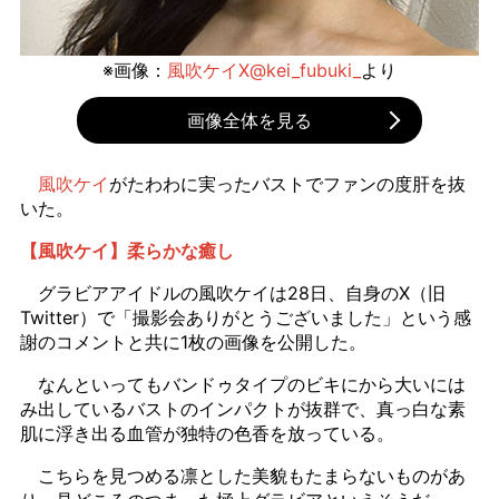
※画像：
風吹ケイX@kei_fubuki_
より
画像全体を見る
風吹ケイ
がたわわに実ったバストでファンの度肝を抜
いた。
【風吹ケイ】柔らかな癒し
グラビアアイドルの風吹ケイは28日、自身のX（旧
Twitter）で「撮影会ありがとうございました」という感
謝のコメントと共に1枚の画像を公開した。
なんといってもバンドゥタイプのビキにから大いには
み出しているバストのインパクトが抜群で、真っ白な素
肌に浮き出る血管が独特の色香を放っている。
こちらを見つめる凛とした美貌もたまらないものがあ