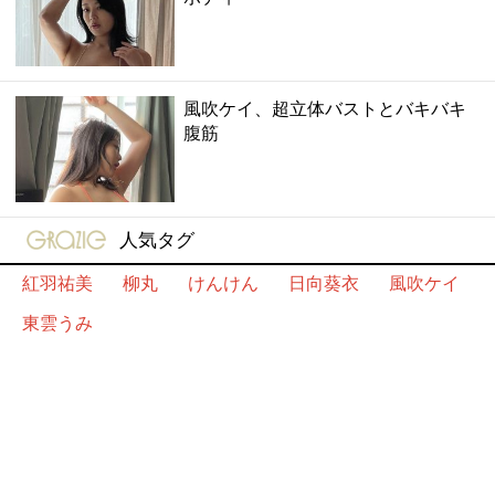
風吹ケイ、超立体バストとバキバキ
腹筋
gravure-grazie
人気タグ
紅羽祐美
柳丸
けんけん
日向葵衣
風吹ケイ
東雲うみ