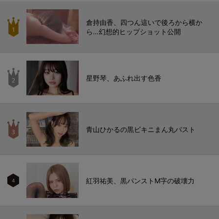
倉持由香、四つん這いで後ろから横か
ら…幻想的ヒップショット公開
星野琴、あふれ出す色香
青山ひかるの黒ビキニまん丸バスト
紅羽祐美、黒パンストM字の破壊力
4