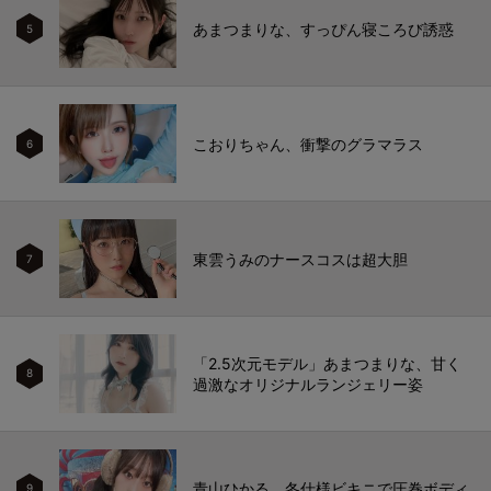
あまつまりな、すっぴん寝ころび誘惑
5
こおりちゃん、衝撃のグラマラス
6
東雲うみのナースコスは超大胆
7
「2.5次元モデル」あまつまりな、甘く
8
過激なオリジナルランジェリー姿
青山ひかる、冬仕様ビキニで圧巻ボディ
9