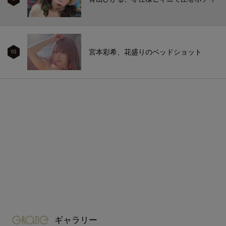
宮本彩希、花盛りのベッドショット
10
gravure-grazie
ギャラリー