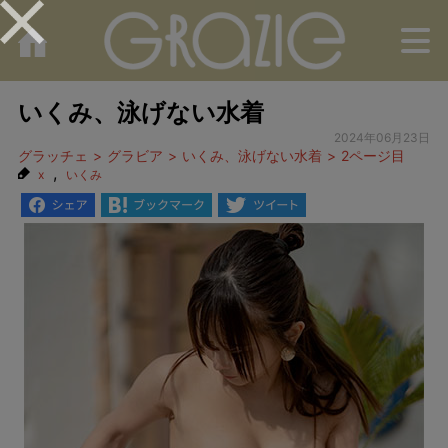
M
いくみ、泳げない水着
2024年06月23日
グラッチェ
グラビア
いくみ、泳げない水着
2ページ目
,
x
いくみ