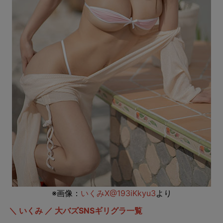
※画像：
いくみX@193iKkyu3
より
＼ いくみ ／ 大バズSNSギリグラ一覧