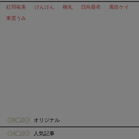
紅羽祐美
けんけん
柳丸
日向葵衣
風吹ケイ
東雲うみ
gravure-grazie
オリジナル
gravure-grazie
人気記事