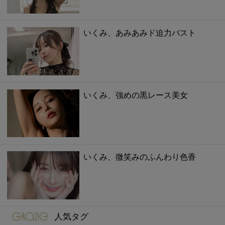
いくみ、あみあみド迫力バスト
いくみ、強めの黒レース美女
いくみ、微笑みのふんわり色香
gravure-grazie
人気タグ