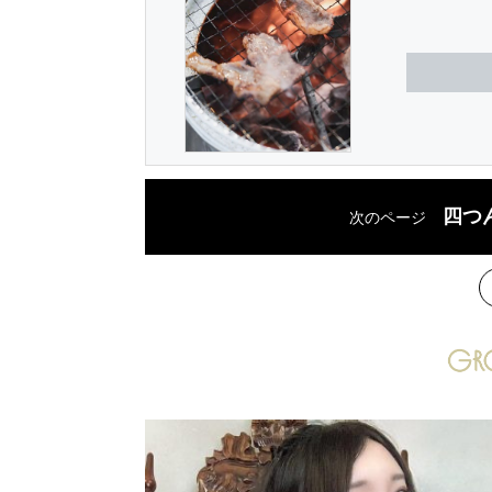
四つ
次のページ
次