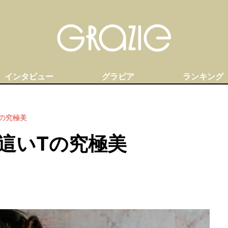
インタビュー
グラビア
ランキング
の究極美
這いTの究極美