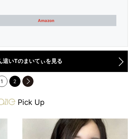
Amazon
ん這いTのまいてぃを見る
1
2
のページへ
gravure-grazie
Pick Up