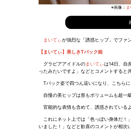
※画像：
ま
まいてぃ
が強烈な「誘惑ヒップ」でファ
【まいてぃ】美しきTバック姫
グラビアアイドルの
まいてぃ
は14日、自
ったみたいですよ」などとコメントすると共
Tバック姿で四つん這いになり、こちらに
自慢の美ヒップは形もボリュームも超一級
官能的な表情も含めて、誘惑されているよ
これにネット上では「色っぽい身体だ！」
いました！」などと歓喜のコメントが相次