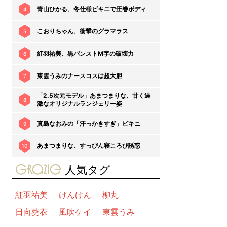
青山ひかる、冬仕様ビキニで圧巻ボディ
4
こおりちゃん、衝撃のグラマラス
5
紅羽祐美、黒パンストM字の破壊力
6
東雲うみのナースコスは超大胆
7
「2.5次元モデル」あまつまりな、甘く過
8
激なオリジナルランジェリー姿
真島なおみの「汗っかきすぎ」ビキニ
9
あまつまりな、すっぴん寝ころび誘惑
10
gravure-grazie
人気タグ
紅羽祐美
けんけん
柳丸
日向葵衣
風吹ケイ
東雲うみ