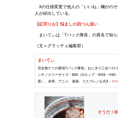
Xの仕様変更で他人の「いいね」欄がのぞ
人が続出している。
【紅羽りお】悩ましの四つん這い
まいてぃは「Tバック隊長」の異名で知ら
（文＝グラッチェ編集部）
まいてぃ
完全無ケツの最強Tバック隊長。おにぎり三合ペロリの
ンチ／スリーサイズ：B85（Gカップ・W58・H9
貫）、卓球、アニメ、漫画、コスプレ／公式X：
＠ma
そうだ！B