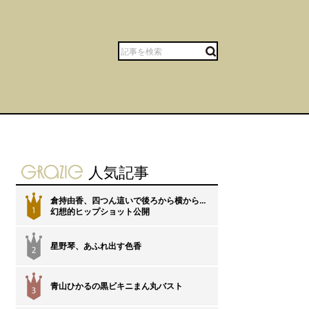
gravure-grazie
人気記事
倉持由香、四つん這いで後ろから横から…
1
幻想的ヒップショット公開
星野琴、あふれ出す色香
2
青山ひかるの黒ビキニまん丸バスト
3