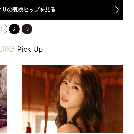
ぐりの裏桃ヒップを見る
1
2
のページへ
gravure-grazie
Pick Up