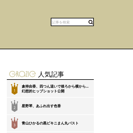
gravure-grazie
人気記事
倉持由香、四つん這いで後ろから横から…
1
幻想的ヒップショット公開
星野琴、あふれ出す色香
2
青山ひかるの黒ビキニまん丸バスト
3