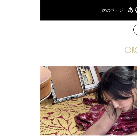
あ
次のページ
次