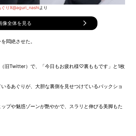
ぐりX@aguri_nashi
より
画像全体を見る
を悶絶させた。
旧Twitter）で、「今日もお疲れ様♡裏ももです」と1枚
いるあぐりが、大胆な裏側を見せつけているバックショ
ップや魅惑ゾーンが艶やかで、スラリと伸びる美脚もた