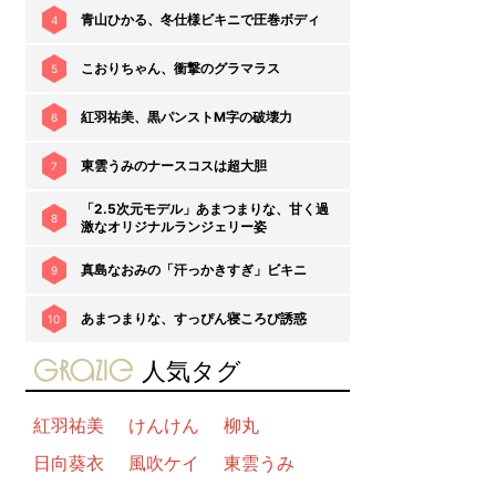
青山ひかる、冬仕様ビキニで圧巻ボディ
4
こおりちゃん、衝撃のグラマラス
5
紅羽祐美、黒パンストM字の破壊力
6
東雲うみのナースコスは超大胆
7
「2.5次元モデル」あまつまりな、甘く過
8
激なオリジナルランジェリー姿
真島なおみの「汗っかきすぎ」ビキニ
9
あまつまりな、すっぴん寝ころび誘惑
10
gravure-grazie
人気タグ
紅羽祐美
けんけん
柳丸
日向葵衣
風吹ケイ
東雲うみ