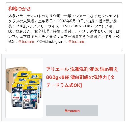
和地つかさ
温泉バラエティのドッキリ企画で一躍メジャーになったレジェンド
クラスの人気者／生年月日： 1993年5月13日／出身：栃木県／身
長：148センチ／スリーサイズ：B90・W62・H82（cm）／趣
味：飲み歩き、激辛料理／特技：着付け、バナナの早食い、おっぱ
いマシュマロキャッチ／異名：日本一減量できた酒豪グラドル／公
式X：
＠tsutam_
／公式Instagram：
＠tsutam_
アリエール 洗濯洗剤 液体 詰め替え
860g×6袋 漂白剤級の洗浄力 [タ
テ・ドラム式OK]
Amazon