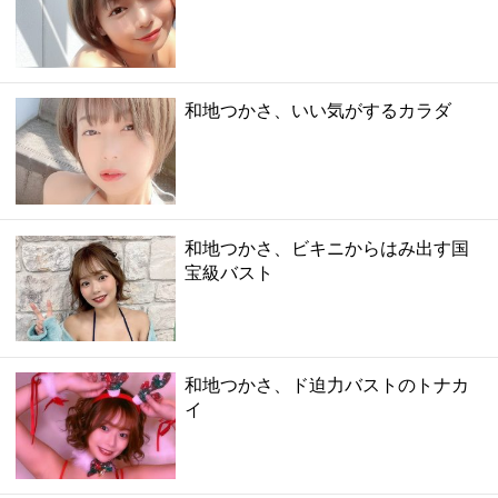
和地つかさ、いい気がするカラダ
和地つかさ、ビキニからはみ出す国
宝級バスト
和地つかさ、ド迫力バストのトナカ
イ