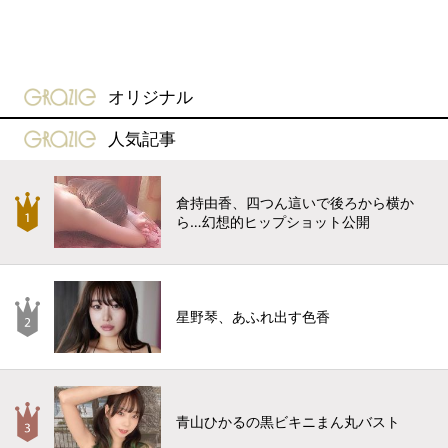
gravure-grazie
オリジナル
gravure-grazie
人気記事
倉持由香、四つん這いで後ろから横か
ら…幻想的ヒップショット公開
星野琴、あふれ出す色香
青山ひかるの黒ビキニまん丸バスト