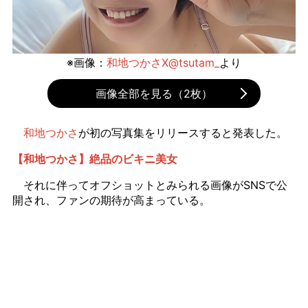
※画像：
和地つかさX@tsutam_
より
画像全部を見る（2枚）
和地つかさ
が初の写真集をリリースすると発表した。
【和地つかさ】絶品のビキニ美女
それに伴ってオフショットとみられる画像がSNSで公
開され、ファンの期待が高まっている。