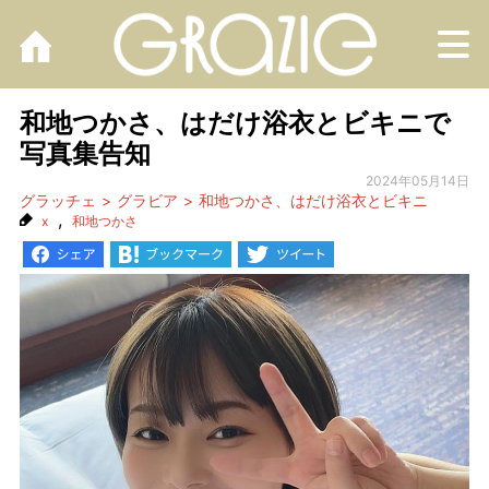
M
和地つかさ、はだけ浴衣とビキニで
写真集告知
2024年05月14日
グラッチェ
グラビア
和地つかさ、はだけ浴衣とビキニ
,
x
和地つかさ