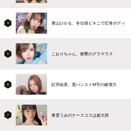
青山ひかる、冬仕様ビキニで圧巻ボディ
4
こおりちゃん、衝撃のグラマラス
5
紅羽祐美、黒パンストM字の破壊力
6
東雲うみのナースコスは超大胆
7