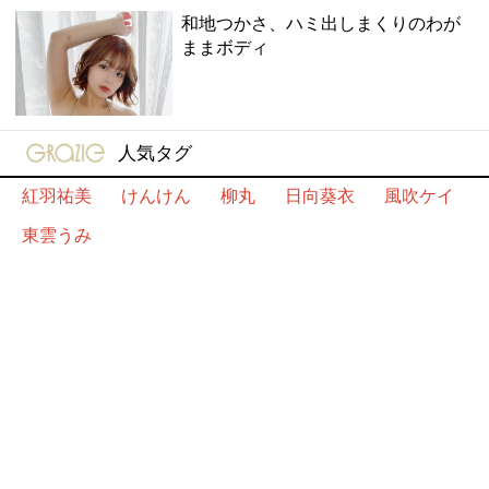
和地つかさ、ハミ出しまくりのわが
ままボディ
gravure-grazie
人気タグ
紅羽祐美
けんけん
柳丸
日向葵衣
風吹ケイ
東雲うみ