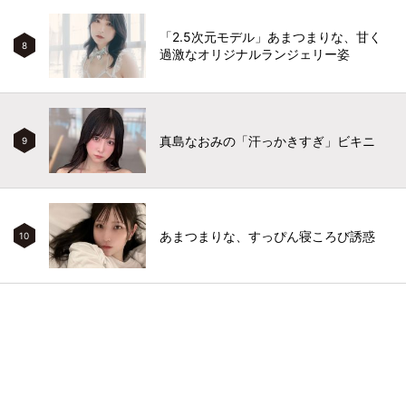
「2.5次元モデル」あまつまりな、甘く
8
過激なオリジナルランジェリー姿
真島なおみの「汗っかきすぎ」ビキニ
9
あまつまりな、すっぴん寝ころび誘惑
10