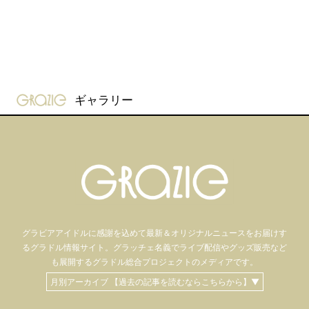
gravure-grazie
ギャラリー
グラビアアイドル
に感謝を込めて
最新＆オリジナルニュースをお届けす
るグラドル情報サイト。
グラッチェ名義で
ライブ配信や
グッズ販売など
も
展開するグラドル総合プロジェクトのメディアです。
月別アーカイブ 【過去の記事を読むならこちらから】▼