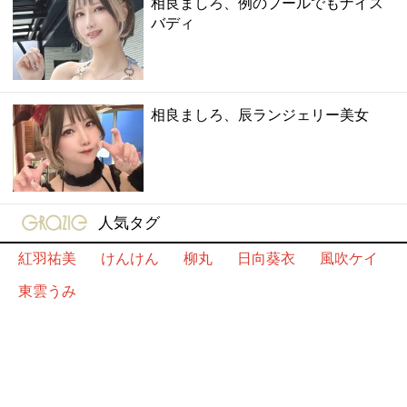
相良ましろ、例のプールでもナイス
バディ
相良ましろ、辰ランジェリー美女
gravure-grazie
人気タグ
紅羽祐美
けんけん
柳丸
日向葵衣
風吹ケイ
東雲うみ