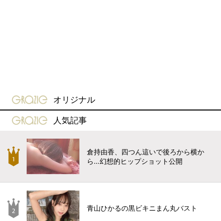
gravure-grazie
オリジナル
gravure-grazie
人気記事
倉持由香、四つん這いで後ろから横か
ら…幻想的ヒップショット公開
青山ひかるの黒ビキニまん丸バスト