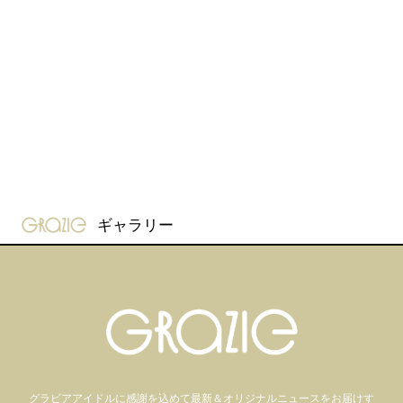
gravure-grazie
ギャラリー
グラビアアイドル
に感謝を込めて
最新＆オリジナルニュースをお届けす