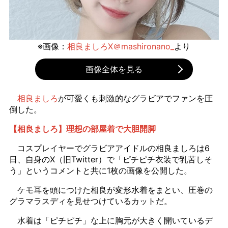
※画像：
相良ましろX＠mashironano_
より
画像全体を見る
相良ましろ
が可愛くも刺激的なグラビアでファンを圧
倒した。
【相良ましろ】理想の部屋着で大胆開脚
コスプレイヤーでグラビアアイドルの相良ましろは6
日、自身のX（旧Twitter）で「ピチピチ衣装で乳苦しそ
う」というコメントと共に1枚の画像を公開した。
ケモ耳を頭につけた相良が変形水着をまとい、圧巻の
グラマラスディを見せつけているカットだ。
水着は「ピチピチ」な上に胸元が大きく開いているデ