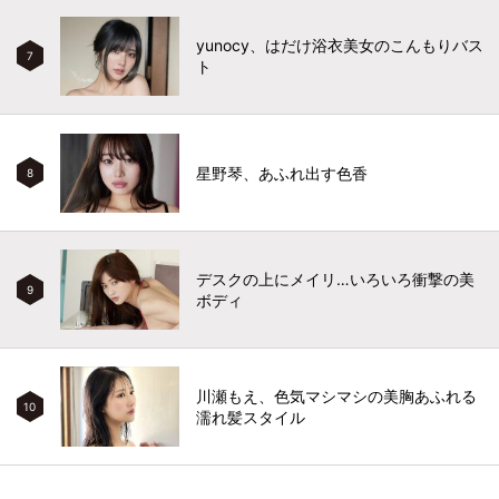
yunocy、はだけ浴衣美女のこんもりバス
7
ト
星野琴、あふれ出す色香
8
デスクの上にメイリ…いろいろ衝撃の美
9
ボディ
川瀬もえ、色気マシマシの美胸あふれる
10
濡れ髪スタイル