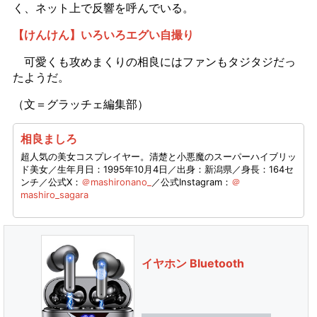
く、ネット上で反響を呼んでいる。
【けんけん】いろいろエグい自撮り
可愛くも攻めまくりの相良にはファンもタジタジだっ
たようだ。
（文＝グラッチェ編集部）
相良ましろ
超人気の美女コスプレイヤー。清楚と小悪魔のスーパーハイブリッ
ド美女／生年月日：1995年10月4日／出身：新潟県／身長：164セ
ンチ／公式X：
＠mashironano_
／公式Instagram：
＠
mashiro_sagara
イヤホン Bluetooth