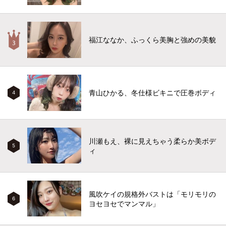
福江ななか、ふっくら美胸と強めの美貌
青山ひかる、冬仕様ビキニで圧巻ボディ
4
川瀬もえ、裸に見えちゃう柔らか美ボデ
5
ィ
風吹ケイの規格外バストは「モリモリの
6
ヨセヨセでマンマル」