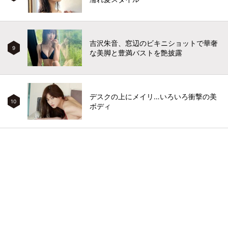
吉沢朱音、窓辺のビキニショットで華奢
9
な美脚と豊満バストを艶披露
デスクの上にメイリ…いろいろ衝撃の美
10
ボディ