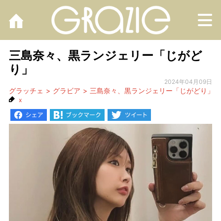
M
三島奈々、黒ランジェリー「じがど
り」
2024年04月09日
グラッチェ
グラビア
三島奈々、黒ランジェリー「じがどり」
x