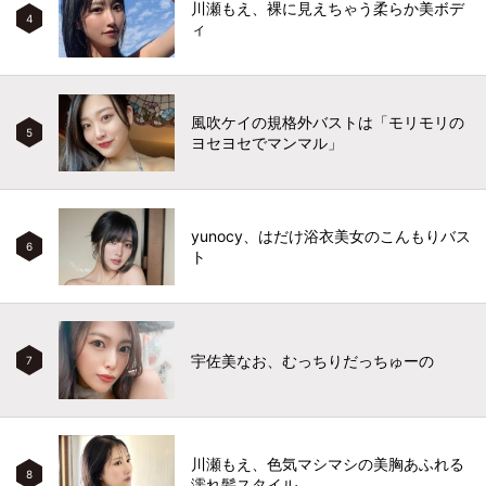
川瀬もえ、裸に見えちゃう柔らか美ボデ
4
ィ
風吹ケイの規格外バストは「モリモリの
5
ヨセヨセでマンマル」
yunocy、はだけ浴衣美女のこんもりバス
6
ト
宇佐美なお、むっちりだっちゅーの
7
川瀬もえ、色気マシマシの美胸あふれる
8
濡れ髪スタイル