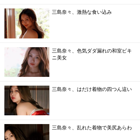
三島奈々、激熱な食い込み
三島奈々、色気ダダ漏れの和室ビキ
ニ美女
三島奈々、はだけ着物の四つん這い
三島奈々、乱れた着物で美尻あらわ