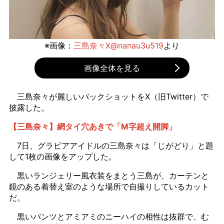
※画像：
三島奈々X@nanau3u519
より
画像全体を見る
三島奈々が麗しいバックショットをX（旧Twitter）で
披露した。
【三島奈々】網タイ穴あきで「M字超え開脚」
7日、グラビアアイドルの三島奈々は「じがどり」と題
して1枚の画像をアップした。
黒いランジェリー風衣装をまとう三島が、カーテンと
鏡のある着替え室のような場所で自撮りしているカット
だ。
黒いパンツとアミアミのニーハイの相性は抜群で、む