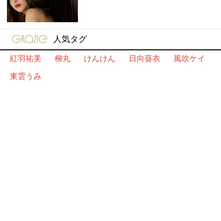
gravure-grazie
人気タグ
紅羽祐美
柳丸
けんけん
日向葵衣
風吹ケイ
東雲うみ