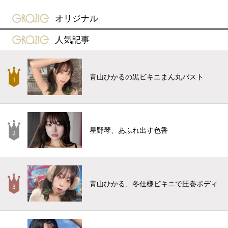
gravure-grazie
オリジナル
gravure-grazie
人気記事
青山ひかるの黒ビキニまん丸バスト
星野琴、あふれ出す色香
青山ひかる、冬仕様ビキニで圧巻ボディ