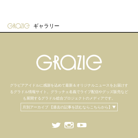
gravure-grazie
ギャラリー
グラビアアイドル
に感謝を込めて
最新＆オリジナルニュースをお届けす
るグラドル情報サイト。
グラッチェ名義で
ライブ配信や
グッズ販売など
も
展開するグラドル総合プロジェクトのメディアです。
月別アーカイブ 【過去の記事を読むならこちらから】▼