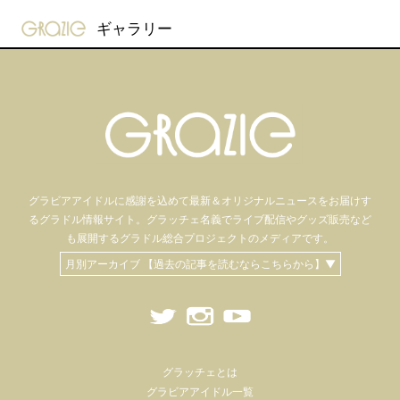
gravure-grazie
ギャラリー
グラビアアイドル
に感謝を込めて
最新＆オリジナルニュースをお届けす
るグラドル情報サイト。
グラッチェ名義で
ライブ配信や
グッズ販売など
も
展開するグラドル総合プロジェクトのメディアです。
月別アーカイブ 【過去の記事を読むならこちらから】▼
グラッチェとは
グラビアアイドル一覧