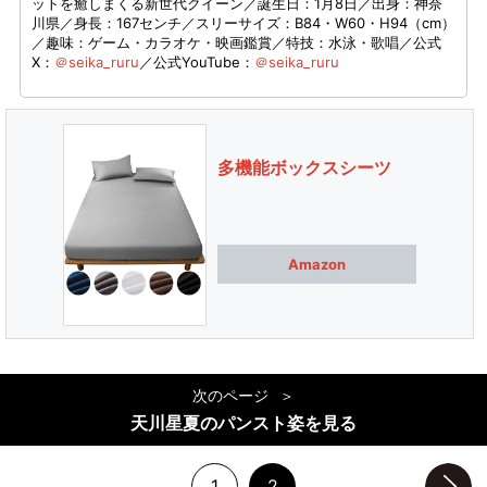
ットを癒しまくる新世代クイーン／誕生日：1月8日／出身：神奈
川県／身長：167センチ／スリーサイズ：B84・W60・H94（cm）
／趣味：ゲーム・カラオケ・映画鑑賞／特技：水泳・歌唱／公式
X：
＠seika_ruru
／公式YouTube：
＠seika_ruru
多機能ボックスシーツ
Amazon
次のページ
天川星夏のパンスト姿を見る
1
2