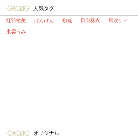
gravure-grazie
人気タグ
紅羽祐美
けんけん
柳丸
日向葵衣
風吹ケイ
東雲うみ
gravure-grazie
オリジナル