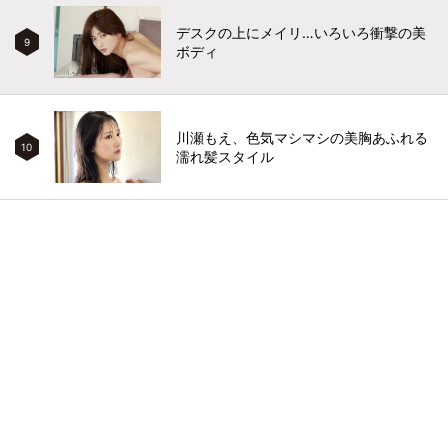
デスクの上にメイリ…いろいろ衝撃の美
9
ボディ
川瀬もえ、色気マシマシの美胸あふれる
10
濡れ髪スタイル