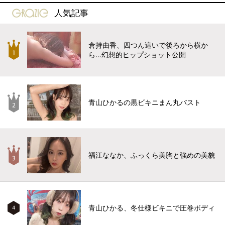
gravure-grazie
人気記事
倉持由香、四つん這いで後ろから横か
ら…幻想的ヒップショット公開
青山ひかるの黒ビキニまん丸バスト
福江ななか、ふっくら美胸と強めの美貌
青山ひかる、冬仕様ビキニで圧巻ボディ
4