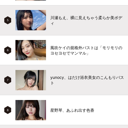
川瀬もえ、裸に見えちゃう柔らか美ボデ
5
ィ
風吹ケイの規格外バストは「モリモリの
6
ヨセヨセでマンマル」
yunocy、はだけ浴衣美女のこんもりバス
7
ト
星野琴、あふれ出す色香
8