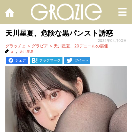
M
天川星夏、危険な黒パンスト誘惑
2024年04月03日
グラッチェ
グラビア
天川星夏、20デニールの裏側
,
x
天川星夏