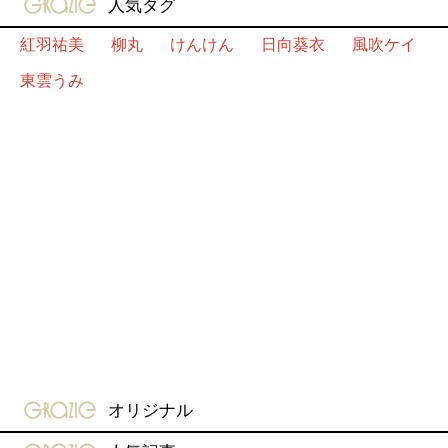
gravure-grazie
人気タグ
紅羽祐美
柳丸
けんけん
日向葵衣
風吹ケイ
東雲うみ
gravure-grazie
オリジナル
gravure-grazie