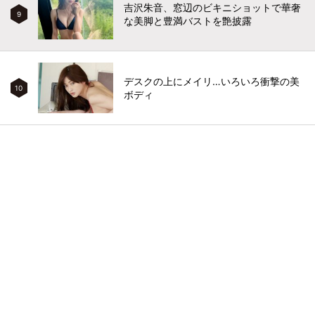
吉沢朱音、窓辺のビキニショットで華奢
9
な美脚と豊満バストを艶披露
デスクの上にメイリ…いろいろ衝撃の美
10
ボディ