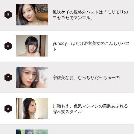
風吹ケイの規格外バストは「モリモリの
5
ヨセヨセでマンマル」
yunocy、はだけ浴衣美女のこんもりバス
6
ト
宇佐美なお、むっちりだっちゅーの
7
川瀬もえ、色気マシマシの美胸あふれる
8
濡れ髪スタイル