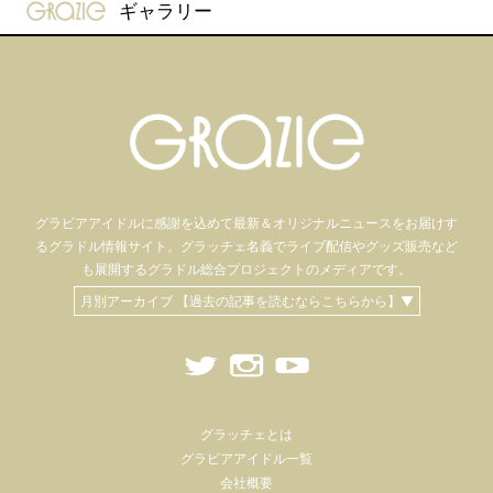
gravure-grazie
ギャラリー
グラビアアイドル
に感謝を込めて
最新＆オリジナルニュースをお届けす
るグラドル情報サイト。
グラッチェ名義で
ライブ配信や
グッズ販売など
も
展開するグラドル総合プロジェクトのメディアです。
月別アーカイブ 【過去の記事を読むならこちらから】▼
グラッチェとは
グラビアアイドル一覧
会社概要