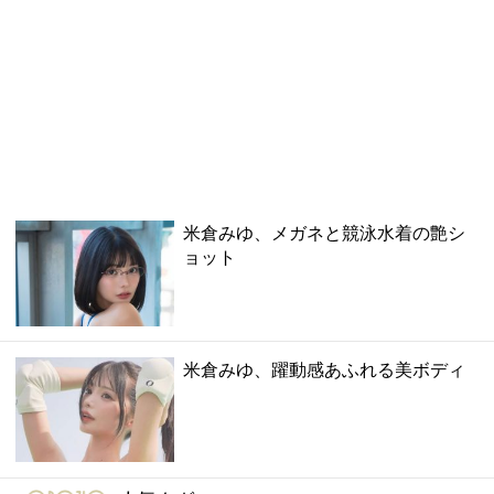
米倉みゆ、メガネと競泳水着の艶シ
ョット
米倉みゆ、躍動感あふれる美ボディ