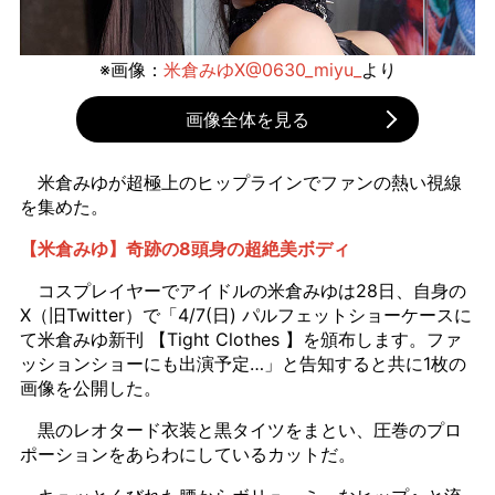
※画像：
米倉みゆX@0630_miyu_
より
画像全体を見る
米倉みゆが超極上のヒップラインでファンの熱い視線
を集めた。
【米倉みゆ】奇跡の8頭身の超絶美ボディ
コスプレイヤーでアイドルの米倉みゆは28日、自身の
X（旧Twitter）で「4/7(日) パルフェットショーケースに
て米倉みゆ新刊 【Tight Clothes 】を頒布します。ファ
ッションショーにも出演予定…」と告知すると共に1枚の
画像を公開した。
黒のレオタード衣装と黒タイツをまとい、圧巻のプロ
ポーションをあらわにしているカットだ。