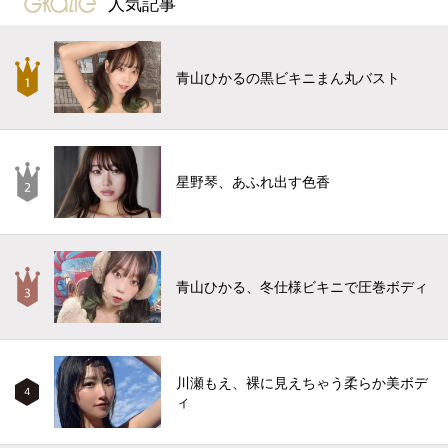
人気記事
青山ひかるの黒ビキニまん丸バスト
星野琴、あふれ出す色香
青山ひかる、冬仕様ビキニで圧巻ボディ
川瀬もえ、裸に見えちゃう柔らか美ボデ
4
ィ