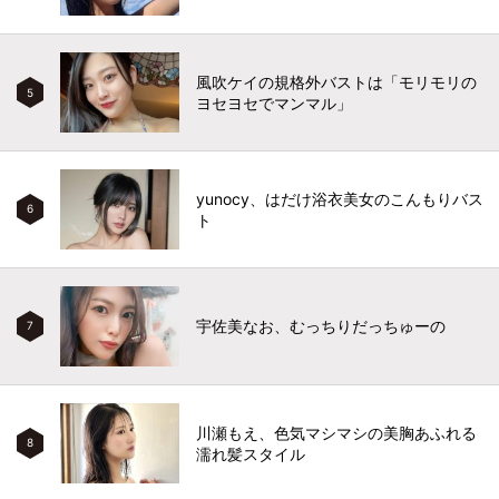
風吹ケイの規格外バストは「モリモリの
5
ヨセヨセでマンマル」
yunocy、はだけ浴衣美女のこんもりバス
6
ト
宇佐美なお、むっちりだっちゅーの
7
川瀬もえ、色気マシマシの美胸あふれる
8
濡れ髪スタイル