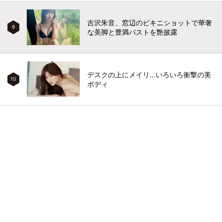
吉沢朱音、窓辺のビキニショットで華奢
9
な美脚と豊満バストを艶披露
デスクの上にメイリ…いろいろ衝撃の美
10
ボディ