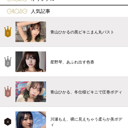
gravure-grazie
人気記事
青山ひかるの黒ビキニまん丸バスト
星野琴、あふれ出す色香
青山ひかる、冬仕様ビキニで圧巻ボディ
川瀬もえ、裸に見えちゃう柔らか美ボデ
4
ィ