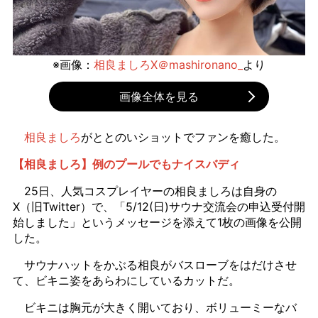
※画像：
相良ましろX＠mashironano_
より
画像全体を見る
相良ましろ
がととのいショットでファンを癒した。
【相良ましろ】例のプールでもナイスバディ
25日、人気コスプレイヤーの相良ましろは自身の
X（旧Twitter）で、「5/12(日)サウナ交流会の申込受付開
始しました」というメッセージを添えて1枚の画像を公開
した。
サウナハットをかぶる相良がバスローブをはだけさせ
て、ビキニ姿をあらわにしているカットだ。
ビキニは胸元が大きく開いており、ボリューミーなバ