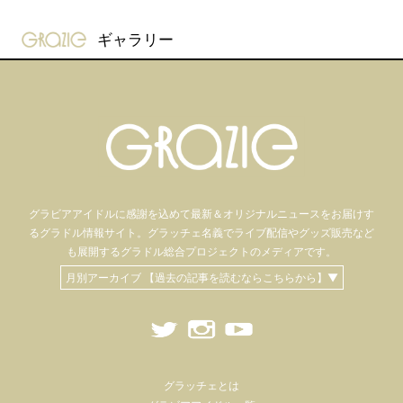
gravure-grazie
ギャラリー
グラビアアイドル
に感謝を込めて
最新＆オリジナルニュースをお届けす
るグラドル情報サイト。
グラッチェ名義で
ライブ配信や
グッズ販売など
も
展開するグラドル総合プロジェクトのメディアです。
月別アーカイブ 【過去の記事を読むならこちらから】▼
グラッチェとは