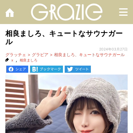
M
相良ましろ、キュートなサウナガー
ル
2024年03月27日
グラッチェ
グラビア
相良ましろ、キュートなサウナガール
,
x
相良ましろ