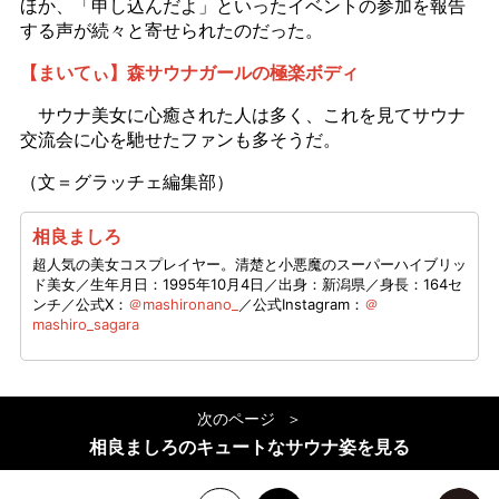
ほか、「申し込んだよ」といったイベントの参加を報告
する声が続々と寄せられたのだった。
【まいてぃ】森サウナガールの極楽ボディ
サウナ美女に心癒された人は多く、これを見てサウナ
交流会に心を馳せたファンも多そうだ。
（文＝グラッチェ編集部）
相良ましろ
超人気の美女コスプレイヤー。清楚と小悪魔のスーパーハイブリッ
ド美女／生年月日：1995年10月4日／出身：新潟県／身長：164セ
ンチ／公式X：
＠mashironano_
／公式Instagram：
＠
mashiro_sagara
次のページ
相良ましろのキュートなサウナ姿を見る