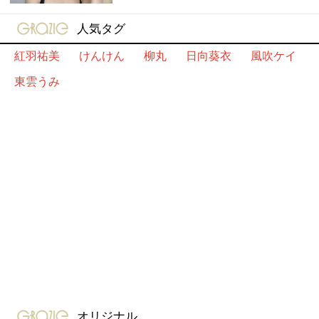
gravure-grazie
人気タグ
紅羽祐美
けんけん
柳丸
日向葵衣
風吹ケイ
東雲うみ
gravure-grazie
オリジナル