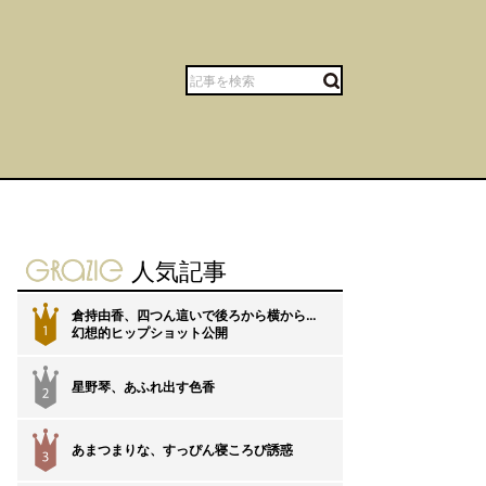
gravure-grazie
人気記事
倉持由香、四つん這いで後ろから横から…
1
幻想的ヒップショット公開
星野琴、あふれ出す色香
2
あまつまりな、すっぴん寝ころび誘惑
3