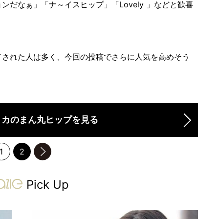
だなぁ」「ナ～イスヒップ」「Lovely 」などと歓喜
された人は多く、今回の投稿でさらに人気を高めそう
リカのまん丸ヒップを見る
1
2
のページへ
gravure-grazie
Pick Up