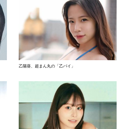
乙陽葵、超まん丸の「乙パイ」