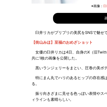
※画像：
臼
臼井リカがプリプリの美尻をSNSで魅せ
【街山みほ】至福のおめざショット
女優の臼井リカは4日、自身のX（旧Twit
共に1枚の画像を公開した。
黒いランジェリーをまとい、圧巻の美ボデ
特にまん丸でハリのあるヒップの存在感は
る。
振り向きざまに見せる色っぽい表情やスベ
ィラインも素晴らしい。