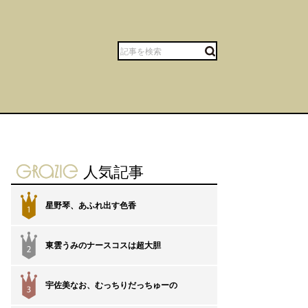
gravure-grazie
人気記事
星野琴、あふれ出す色香
1
東雲うみのナースコスは超大胆
2
宇佐美なお、むっちりだっちゅーの
3