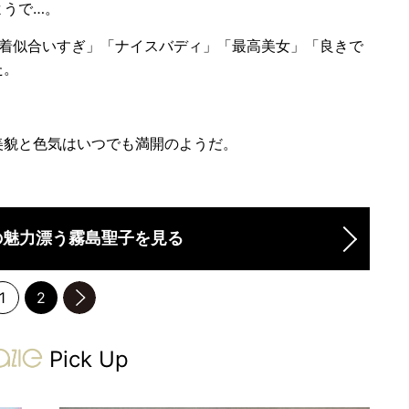
うで…。
着似合いすぎ」「ナイスバディ」「最高美女」「良きで
た。
貌と色気はいつでも満開のようだ。
の魅力漂う霧島聖子を見る
1
2
のページへ
gravure-grazie
Pick Up