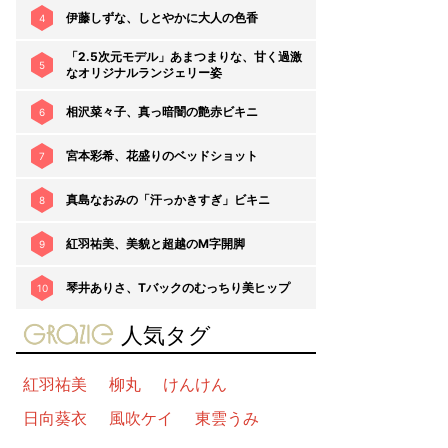
伊藤しずな、しとやかに大人の色香
4
「2.5次元モデル」あまつまりな、甘く過激
5
なオリジナルランジェリー姿
相沢菜々子、真っ暗闇の艶赤ビキニ
6
宮本彩希、花盛りのベッドショット
7
真島なおみの「汗っかきすぎ」ビキニ
8
紅羽祐美、美貌と超越のM字開脚
9
琴井ありさ、Tバックのむっちり美ヒップ
10
gravure-grazie
人気タグ
紅羽祐美
柳丸
けんけん
日向葵衣
風吹ケイ
東雲うみ