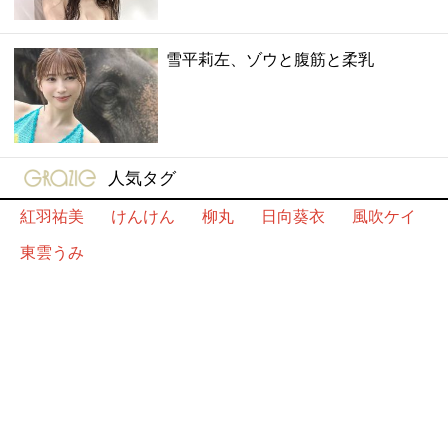
雪平莉左、ゾウと腹筋と柔乳
gravure-grazie
人気タグ
紅羽祐美
けんけん
柳丸
日向葵衣
風吹ケイ
東雲うみ