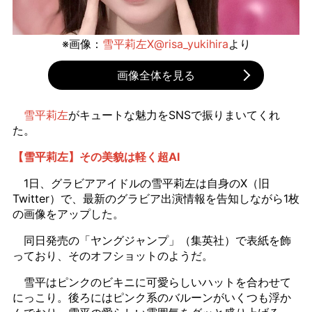
※画像：
雪平莉左X@risa_yukihira
より
画像全体を見る
雪平莉左
がキュートな魅力をSNSで振りまいてくれ
た。
【雪平莉左】その美貌は軽く超AI
1日、グラビアアイドルの雪平莉左は自身のX（旧
Twitter）で、最新のグラビア出演情報を告知しながら1枚
の画像をアップした。
同日発売の「ヤングジャンプ」（集英社）で表紙を飾
っており、そのオフショットのようだ。
雪平はピンクのビキニに可愛らしいハットを合わせて
にっこり。後ろにはピンク系のバルーンがいくつも浮か