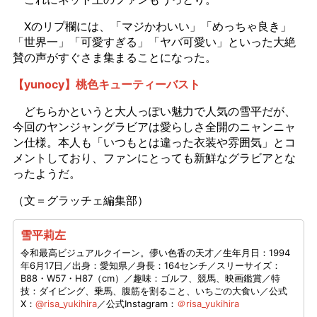
Xのリプ欄には、「マジかわいい」「めっちゃ良き」
「世界一」「可愛すぎる」「ヤバ可愛い」といった大絶
賛の声がすぐさま集まることになった。
【yunocy】桃色キューティーバスト
どちらかというと大人っぽい魅力で人気の雪平だが、
今回のヤンジャングラビアは愛らしさ全開のニャンニャ
ン仕様。本人も「いつもとは違った衣装や雰囲気」とコ
メントしており、ファンにとっても新鮮なグラビアとな
ったようだ。
（文＝グラッチェ編集部）
雪平莉左
令和最高ビジュアルクイーン。儚い色香の天才／生年月日：1994
年6月17日／出身：愛知県／身長：164センチ／スリーサイズ：
B88・W57・H87（cm）／趣味：ゴルフ、競馬、映画鑑賞／特
技：ダイビング、乗馬、腹筋を割ること、いちごの大食い／公式
X：
@risa_yukihira
／公式Instagram：
＠risa_yukihira