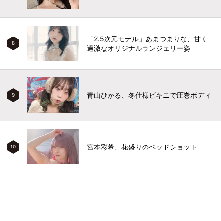
「2.5次元モデル」あまつまりな、甘く
8
過激なオリジナルランジェリー姿
青山ひかる、冬仕様ビキニで圧巻ボディ
9
宮本彩希、花盛りのベッドショット
10