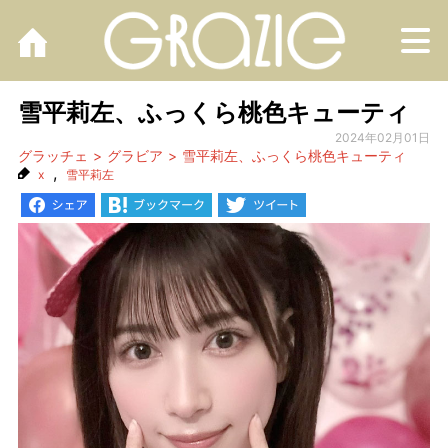
M
雪平莉左、ふっくら桃色キューティ
2024年02月01日
グラッチェ
グラビア
雪平莉左、ふっくら桃色キューティ
,
x
雪平莉左