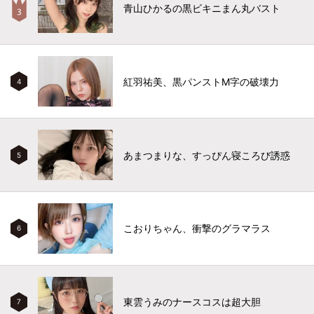
青山ひかるの黒ビキニまん丸バスト
紅羽祐美、黒パンストM字の破壊力
4
あまつまりな、すっぴん寝ころび誘惑
5
こおりちゃん、衝撃のグラマラス
6
東雲うみのナースコスは超大胆
7