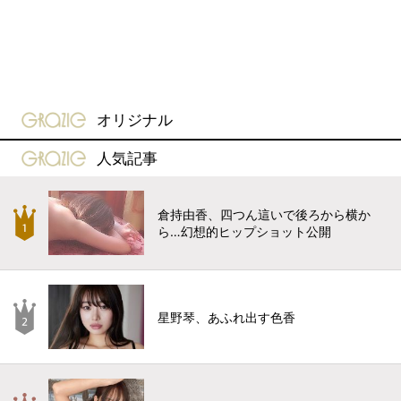
gravure-grazie
オリジナル
gravure-grazie
人気記事
倉持由香、四つん這いで後ろから横か
ら…幻想的ヒップショット公開
星野琴、あふれ出す色香