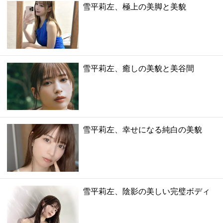
雪平莉左、極上の美脚と美貌
雪平莉左、癒しの美貌と美谷間
雪平莉左、幸せになる純白の美貌
雪平莉左、陰影の美しい完璧ボディ