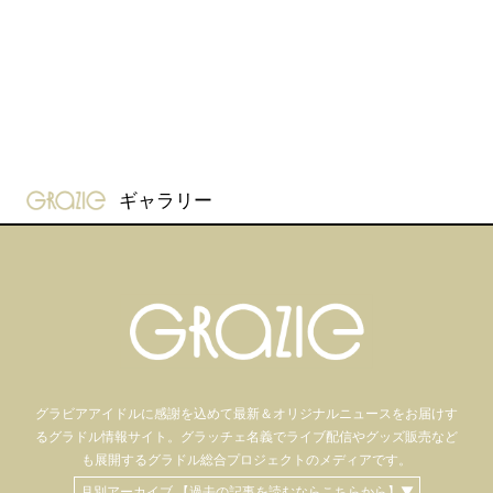
gravure-grazie
ギャラリー
グラビアアイドル
に感謝を込めて
最新＆オリジナルニュースをお届けす
るグラドル情報サイト。
グラッチェ名義で
ライブ配信や
グッズ販売など
も
展開するグラドル総合プロジェクトのメディアです。
月別アーカイブ 【過去の記事を読むならこちらから】▼