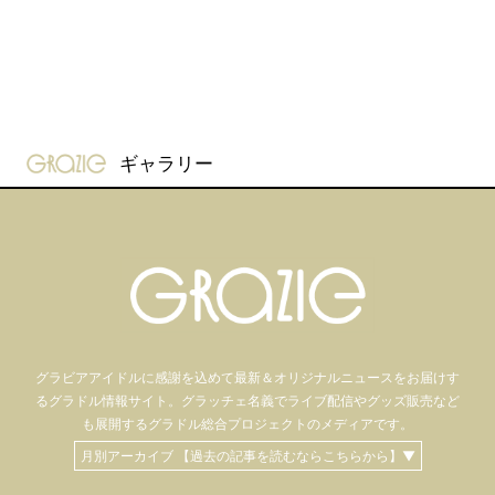
gravure-grazie
ギャラリー
グラビアアイドル
に感謝を込めて
最新＆オリジナルニュースをお届けす
るグラドル情報サイト。
グラッチェ名義で
ライブ配信や
グッズ販売など
も
展開するグラドル総合プロジェクトのメディアです。
月別アーカイブ 【過去の記事を読むならこちらから】▼