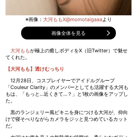
※画像：
大河ももX@momotaigaaa
より
画像全体を見る
大河もも
が極上の癒しボディをX（旧Twitter）で魅せ
てくれた。
【大河もも】透けむっちり
12月28日、コスプレイヤーでアイドルグループ
「Couleur Clarity」のメンバーとしても活躍する大河も
もは、「もっと…近くきて…？」と1枚の画像をアップし
た。
黒のランジェリー風ビキニを身につける大河が、仰向
けで寝そべりながらカメラをジッと見つめているカット
だ。