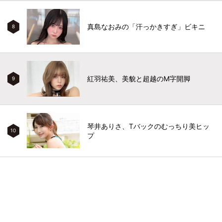
真島なおみの「汗っかきすぎ」ビキニ
8
紅羽祐美、美貌と超越のM字開脚
9
琴井ありさ、Tバックのむっちり美ヒッ
10
プ