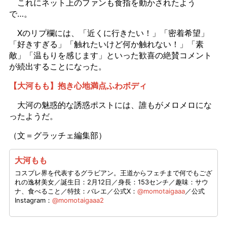
これにネット上のファンも食指を動かされたよう
で…。
Xのリプ欄には、「近くに行きたい！」「密着希望」
「好きすぎる」「触れたいけど何か触れない！」「素
敵」「温もりを感じます」といった歓喜の絶賛コメント
が続出することになった。
【大河もも】抱き心地満点ふわボディ
大河の魅惑的な誘惑ポストには、誰もがメロメロにな
ったようだ。
（文＝グラッチェ編集部）
大河もも
コスプレ界を代表するグラビアン。王道からフェチまで何でもござ
れの逸材美女／誕生日：2月12日／身長：153センチ／趣味：サウ
ナ、食べること／特技：バレエ／公式X：
@momotaigaaa
／公式
Instagram：
@momotaigaaa2