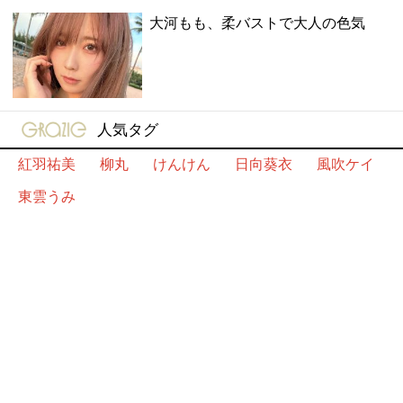
大河もも、柔バストで大人の色気
gravure-grazie
人気タグ
紅羽祐美
柳丸
けんけん
日向葵衣
風吹ケイ
東雲うみ