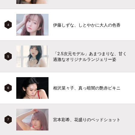
伊藤しずな、しとやかに大人の色香
4
「2.5次元モデル」あまつまりな、甘く
5
過激なオリジナルランジェリー姿
相沢菜々子、真っ暗闇の艶赤ビキニ
6
宮本彩希、花盛りのベッドショット
7