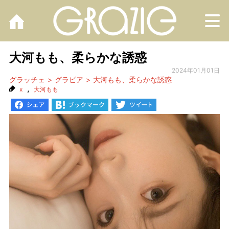
M
大河もも、柔らかな誘惑
2024年01月01日
グラッチェ
グラビア
大河もも、柔らかな誘惑
,
x
大河もも