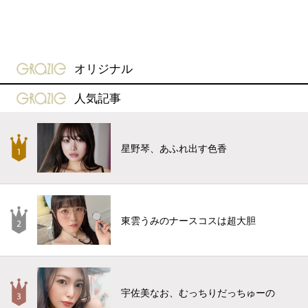
gravure-grazie
オリジナル
gravure-grazie
人気記事
星野琴、あふれ出す色香
東雲うみのナースコスは超大胆
宇佐美なお、むっちりだっちゅーの