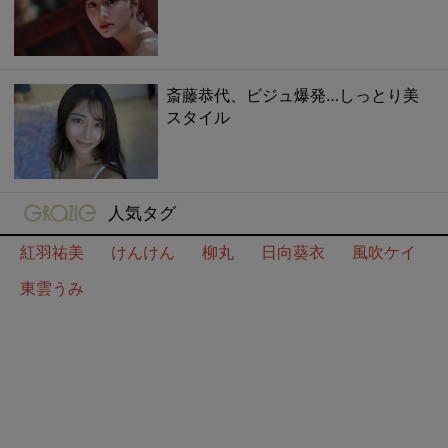
斎藤恭代、ビジュ爆発…しっとり美
スタイル
gravure-grazie
人気タグ
紅羽祐美
けんけん
柳丸
日向葵衣
風吹ケイ
東雲うみ