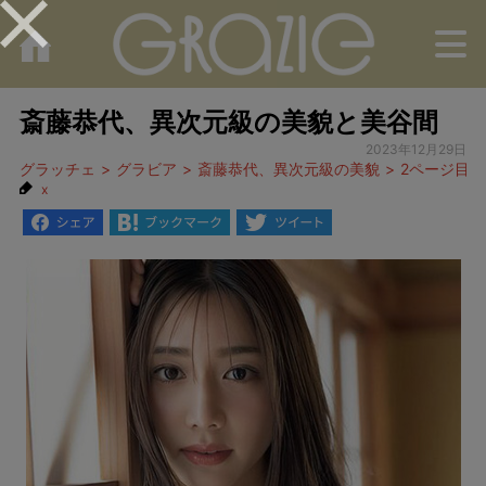
M
斎藤恭代、異次元級の美貌と美谷間
2023年12月29日
グラッチェ
グラビア
斎藤恭代、異次元級の美貌
2ページ目
x