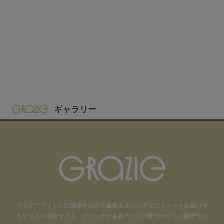
gravure-grazie
ギャラリー
グラビアアイドル
に感謝を込めて
最新＆オリジナルニュースをお届けす
るグラドル情報サイト。
グラッチェ名義で
ライブ配信や
グッズ販売など