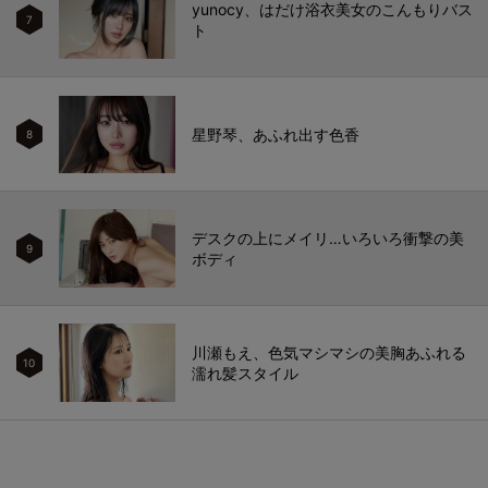
yunocy、はだけ浴衣美女のこんもりバス
7
ト
星野琴、あふれ出す色香
8
デスクの上にメイリ…いろいろ衝撃の美
9
ボディ
川瀬もえ、色気マシマシの美胸あふれる
10
濡れ髪スタイル