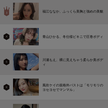
福江ななか、ふっくら美胸と強めの美貌
青山ひかる、冬仕様ビキニで圧巻ボディ
4
川瀬もえ、裸に見えちゃう柔らか美ボデ
5
ィ
風吹ケイの規格外バストは「モリモリの
6
ヨセヨセでマンマル」