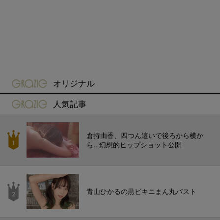
gravure-grazie
オリジナル
gravure-grazie
人気記事
倉持由香、四つん這いで後ろから横か
ら…幻想的ヒップショット公開
青山ひかるの黒ビキニまん丸バスト