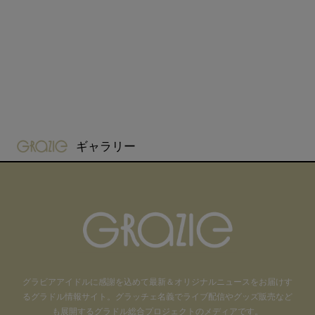
gravure-grazie
ギャラリー
グラビアアイドル
に感謝を込めて
最新＆オリジナルニュースをお届けす
るグラドル情報サイト。
グラッチェ名義で
ライブ配信や
グッズ販売など
も
展開するグラドル総合プロジェクトのメディアです。