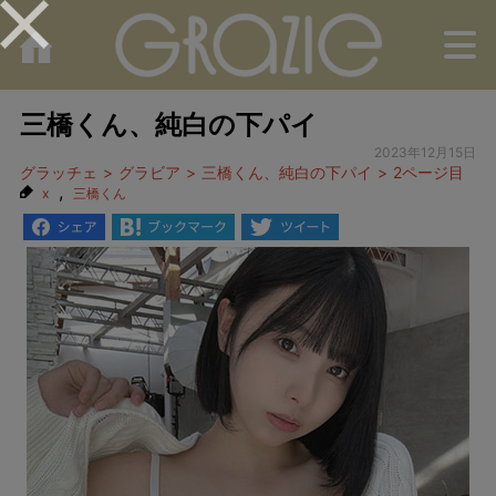
M
三橋くん、純白の下パイ
2023年12月15日
グラッチェ
グラビア
三橋くん、純白の下パイ
2ページ目
,
x
三橋くん