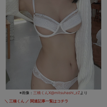
※画像：
三橋くんX@mitsuhashi_zZ
より
＼ 三橋くん ／ 関連記事一覧はコチラ