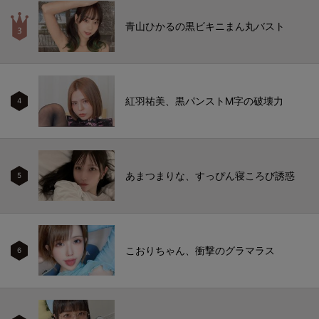
青山ひかるの黒ビキニまん丸バスト
紅羽祐美、黒パンストM字の破壊力
4
あまつまりな、すっぴん寝ころび誘惑
5
こおりちゃん、衝撃のグラマラス
6