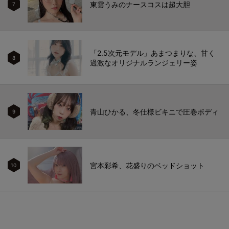
東雲うみのナースコスは超大胆
7
「2.5次元モデル」あまつまりな、甘く
8
過激なオリジナルランジェリー姿
青山ひかる、冬仕様ビキニで圧巻ボディ
9
宮本彩希、花盛りのベッドショット
10