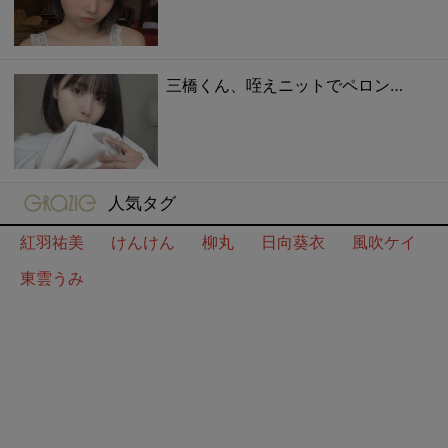
三橋くん、咥えニットでペロン…
gravure-grazie
人気タグ
紅羽祐美
けんけん
柳丸
日向葵衣
風吹ケイ
東雲うみ