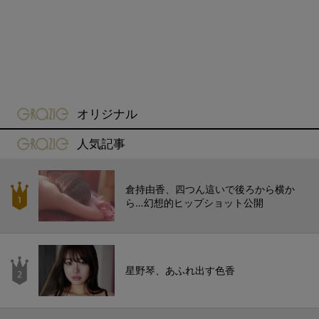
gravure-grazie
オリジナル
gravure-grazie
人気記事
倉持由香、四つん這いで後ろから横か
ら…幻想的ヒップショット公開
星野琴、あふれ出す色香